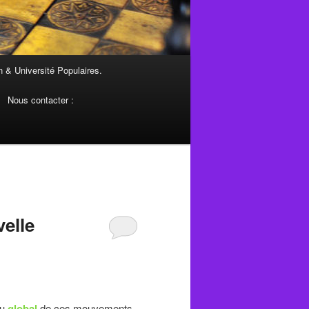
 & Université Populaires.
Nous contacter :
velle
çu
global
de ces mouvements