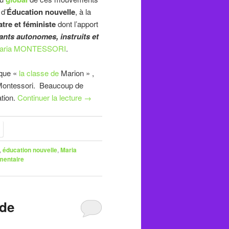
d’
Éducation nouvelle
, à la
tre et féministe
dont l’apport
ants autonomes, instruits et
aria MONTESSORI
.
ique «
la classe de
Marion » ,
t Montessori. Beaucoup de
ation.
Continuer la lecture
→
,
éducation nouvelle
,
Maria
mentaire
 de