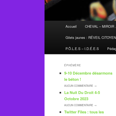
Menu
Accueil
CHEVAL – MIROIR
principal
Gilets jaunes : RÉVEIL CITOYE
P.Ô.L.E.S – I.D.É.E.S
Pédag
ÉPHÉMÈRE
9-10 Décembre désarmons
le béton !
AUCUN
COMMENTAIRE →
La Nuit Du Droit 4-5
Octobre 2023
AUCUN
COMMENTAIRE →
Twitter Files : tous les