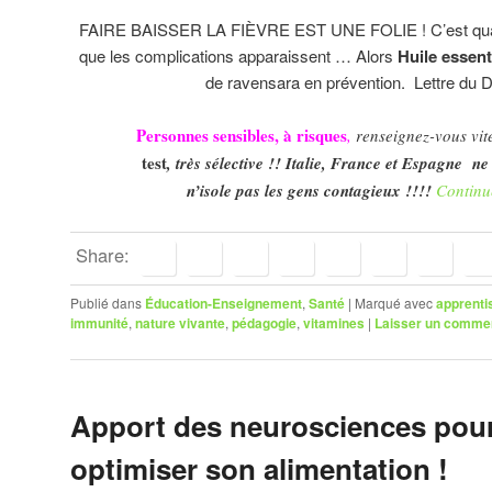
FAIRE BAISSER LA FIÈVRE EST UNE FOLIE ! C’est quan
que les complications apparaissent … Alors
Huile essent
de ravensara en prévention. Lettre du D
Personnes sensibles, à risques
,
renseignez-vous vite
test
, très sélective !! Italie, France et Espagne ne
n’isole pas les gens contagieux !!!!
Continu
Share:
Publié dans
Éducation-Enseignement
,
Santé
|
Marqué avec
apprenti
immunité
,
nature vivante
,
pédagogie
,
vitamines
|
Laisser un comme
Apport des neurosciences pou
optimiser son alimentation !