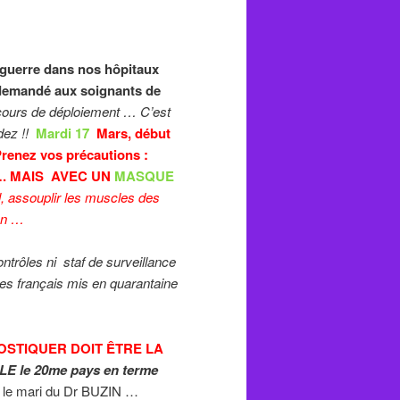
 guerre dans nos hôpitaux
t demandé aux soignants de
 cours de déploiement … C’est
rdez !!
Mardi 17
Mars, début
Prenez vos précautions :
 …. MAIS AVEC UN
MASQUE
l, assouplir les muscles des
on …
rôles ni staf de surveillance
es français mis en quarantaine
OSTIQUER DOIT ÊTRE LA
LLE le 20me pays en terme
 le mari du Dr BUZIN …