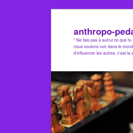
Aller
Aller
au
au
contenu
contenu
anthropo-ped
principal
secondaire
" Ne fais pas à autrui ce que t
nous voulons voir dans le mond
d'influencer les autres, c'est la