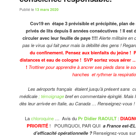
Publié le
13 mars 2020
Cov19 en étape 3 prévisible et précipitée, plan de
privés de lits depuis 8 années consécutives ! Il es
circuler avec leur feuille de paye !!!!
Alerte militaire en
pas le virus qui fait peur mais la débilité des gens ! Rega
du confinement. Pensez aux bienfaits du jeûne ! 
distances et eau de cologne ! SVP
sortez vous aérer
!
Trottiner pour apprendre à ancrer ses pieds dans le so
hanches et rythmer la respirati
Les aéroports français étaient jusqu’à présent sans cont
médicale
; témoignage
bref en commentaire épinglé. Mais l
dès leur arrivée en Italie, au Canada … Renseignez-vous !
La
chloroquine
… Avis du
Pr Didier RAOULT
:
DIAGN
PRIORITÉ
! POURQUOI, PAR QUI
a France est-E
d’efficacité opérationnelle ?
Renseignez-vous sur