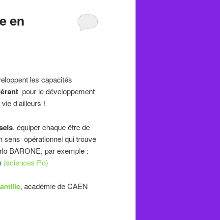
re en
eloppent les capacités
érant
pour le développement
vie d’ailleurs !
sels
, équiper chaque être de
n sens opérationnel qui trouve
rlo BARONE, par exemple :
le
(sciences Po)
amille
, académie de CAEN