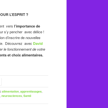
OUR L’ESPRIT ?
ent vers
l’importance de
our s’y pencher avec délice !
sion d’inscrire de
nouvelles
te
. Découvrez avec
David
er le fonctionnement de votre
ts et choix alimentaires.
c
alimentation
,
apprentissages
,
,
neurosciences
,
Santé