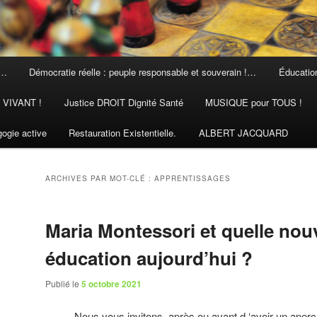
 …
Démocratie réelle : peuple responsable et souverain !…
Éducation
N VIVANT !
Justice DROIT Dignité Santé
MUSIQUE pour TOUS !
ogie active
Restauration Existentielle.
ALBERT JACQUARD
ARCHIVES PAR MOT-CLÉ :
APPRENTISSAGES
Maria Montessori et quelle nou
éducation aujourd’hui ?
Publié le
5 octobre 2021
Nous vous invitons, après ou avant d ‘avoir un aper