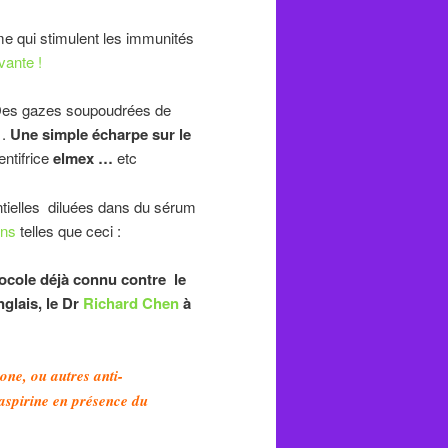
e qui stimulent les immunités
vante !
es gazes soupoudrées de
 .
Une simple écharpe sur le
ntifrice
elmex …
etc
ntielles diluées dans du sérum
ons
telles que ceci :
otocole déjà connu contre le
glais, le Dr
Richard Chen
à
ne, ou autres anti-
aspirine en présence du