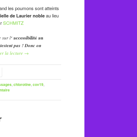
d les poumons sont atteints
ielle de Laurier noble
au lieu
r
SCHMITZ
accessibilité au
 sur l
‘
 testent pas ! Donc on
er la lecture
→
ssages
,
chlorotine
,
cov19
,
ntaire
r