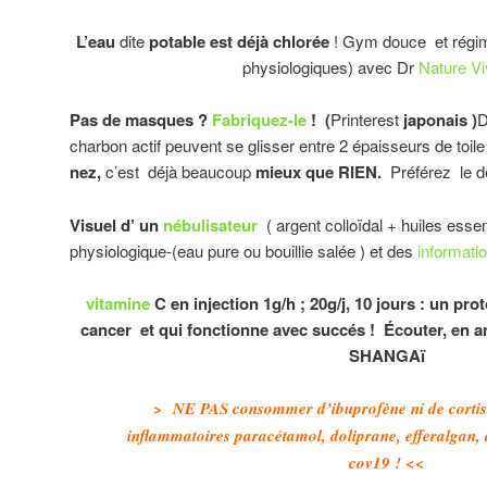
L’eau
dite
potable est déjà chlorée
! Gym douce et régim
physiologiques) avec Dr
Nature Vi
Pas de masques ?
Fabriquez-le
! (
Printerest
japonais )
D
charbon actif peuvent se glisser entre 2 épaisseurs de toile
nez,
c’est déjà beaucoup
mieux que RIEN.
Préférez le de
Visuel d’ un
nébulisateur
( argent colloïdal + huiles esse
physiologique-(eau pure ou bouillie salée ) et des
informati
vitamine
C en injection 1g/h ; 20g/j, 10 jours : un pr
cancer et qui fonctionne avec succés ! Écouter, en an
SHANGAï
> NE PAS consommer d’ibuprofène ni de cortiso
inflammatoires paracétamol, doliprane, efferalgan, 
cov19 ! <<