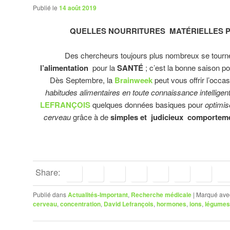
Publié le
14 août 2019
QUELLES NOURRITURES MATÉRIELLES P
Des chercheurs toujours plus nombreux se tourn
l’alimentation
pour la
SANTÉ
; c’est la bonne saison p
Dès Septembre, la
Brainweek
peut vous offrir l’occa
habitudes alimentaires en toute connaissance intelligen
LEFRANÇOIS
quelques données basiques pour
optimis
cerveau
grâce à de
simples et judicieux comportemen
Share:
Publié dans
Actualités-Important
,
Recherche médicale
|
Marqué ave
cerveau
,
concentration
,
David Lefrançois
,
hormones
,
ions
,
légumes