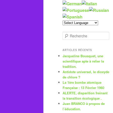
R
e
c
h
ARTICLES RÉCENTS
e
Jacqueline Bousquet, une
r
scientifique apte à relier la
c
tradition.
h
Antidote universel, le dioxyde
e
de chlore ?
La 1ère bombe atomique
Française : 13 Février 1960
ALERTE, disparition freinant
la transition écologique .
Juan BRANCO à propos de
l’éducation.