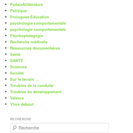
Poésie&littérature
Politique
Prologues Education
psychologie comportementale
psychologie comportementale
Psychopédagogie
Recherche médicale
Ressources documentaires
Santé
SANTÉ
Sciences
Société
Sur le terrain …
Troubles de la conduite
Troubles du développement
Valeurs
VIvre debout
RECHERCHE
R
e