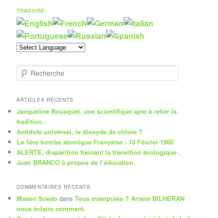
TRADUIRE
R
e
c
h
ARTICLES RÉCENTS
e
Jacqueline Bousquet, une scientifique apte à relier la
r
tradition.
c
Antidote universel, le dioxyde de chlore ?
h
La 1ère bombe atomique Française : 13 Février 1960
e
ALERTE, disparition freinant la transition écologique .
Juan BRANCO à propos de l’éducation.
COMMENTAIRES RÉCENTS
Mason Scedo
dans
Tous manipulés ? Ariane BILHERAN
nous éclaire comment.