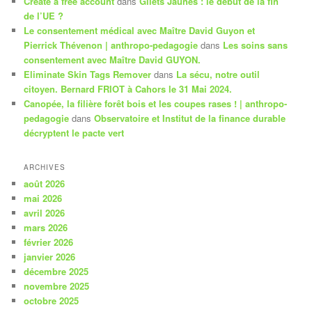
Create a free account
dans
Gilets Jaunes : le début de la fin
de l’UE ?
Le consentement médical avec Maître David Guyon et
Pierrick Thévenon | anthropo-pedagogie
dans
Les soins sans
consentement avec Maître David GUYON.
Eliminate Skin Tags Remover
dans
La sécu, notre outil
citoyen. Bernard FRIOT à Cahors le 31 Mai 2024.
Canopée, la filière forêt bois et les coupes rases ! | anthropo-
pedagogie
dans
Observatoire et Institut de la finance durable
décryptent le pacte vert
ARCHIVES
août 2026
mai 2026
avril 2026
mars 2026
février 2026
janvier 2026
décembre 2025
novembre 2025
octobre 2025