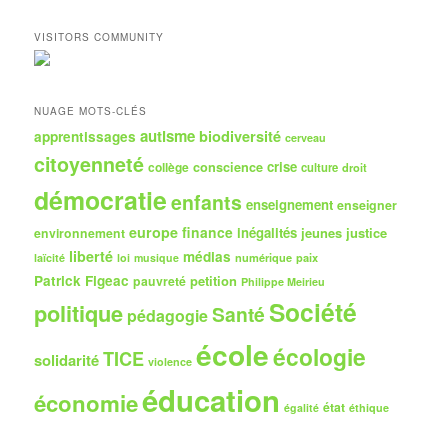
c
h
VISITORS COMMUNITY
e
r
c
h
NUAGE MOTS-CLÉS
e
autisme
biodiversité
apprentissages
cerveau
citoyenneté
crise
collège
conscience
culture
droit
démocratie
enfants
enseignement
enseigner
europe
finance
inégalités
jeunes
justice
environnement
liberté
médias
numérique
paix
laïcité
loi
musique
Patrick Figeac
petition
pauvreté
Philippe Meirieu
Société
politique
Santé
pédagogie
école
écologie
TICE
solidarité
violence
éducation
économie
état
égalité
éthique