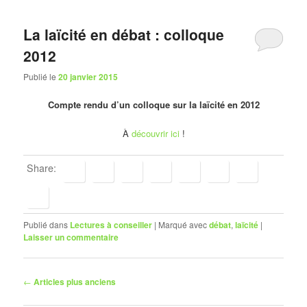
La laïcité en débat : colloque
2012
Publié le
20 janvier 2015
Compte rendu d’un colloque sur la laïcité en 2012
À
découvrir ici
!
Share:
Publié dans
Lectures à conseiller
|
Marqué avec
débat
,
laïcité
|
Laisser un commentaire
Navigation
←
Articles plus anciens
des