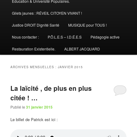
Éducation & Université Populaires.
Gilets jaunes : RÉVEIL CITOYEN VIVANT !
Justice DROIT Dignité Santé
MUSIQUE pour TOUS !
Nous contacter :
P.Ô.L.E.S – I.D.É.E.S
Pédagogie active
Restauration Existentielle.
ALBERT JACQUARD
ARCHIVES MENSUELLES :
JANVIER 2015
La laïcité , de plus en plus
citée ! …
Publié le
31 janvier 2015
Le billet de Patrick est ici :