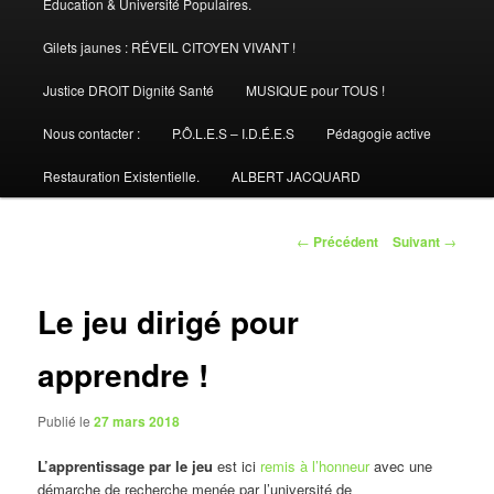
Éducation & Université Populaires.
Gilets jaunes : RÉVEIL CITOYEN VIVANT !
Justice DROIT Dignité Santé
MUSIQUE pour TOUS !
Nous contacter :
P.Ô.L.E.S – I.D.É.E.S
Pédagogie active
Restauration Existentielle.
ALBERT JACQUARD
Navigation
←
Précédent
Suivant
→
des
articles
Le jeu dirigé pour
apprendre !
Publié le
27 mars 2018
L’apprentissage par le jeu
est ici
remis à l’honneur
avec une
démarche de recherche menée par l’université de