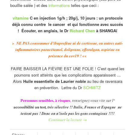
bouillie salée ) et des
informations
telles que ceci :
vitamine
C en injection 1g/h ; 20g/j, 10 jours : un protocole
déjà connu contre le cancer et qui fonctionne avec succés
! Écouter, en anglais, le Dr
Richard Chen
à SHANGAï
> NE PAS consommer d’ibuprofène ni de cortisone, ou autres anti-
inflammatoires paracétamol, doliprane, efferalgan, aspirine en
présence du cov19 ! <<
FAIRE BAISSER LA FIÈVRE EST UNE FOLIE ! C’est quand les
poumons sont atteints que les complications apparaissent …
Alors
Huile essentielle de Laurier noble
au lieu de ravensara
en prévention. Lettre du Dr
SCHMITZ
Personnes sensibles, à risques
,
renseignez-vous vite sur l
‘
accessibilité au test
, très sélective !! Italie, France et Espagne ne
testent pas ! Donc on n’isole pas les gens contagieux !!!!
Continuer la lecture
→