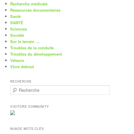
Recherche médicale
Ressources documentaires
Santé
SANTÉ
Sciences
Société
Sur le terrain …
Troubles de la conduite
Troubles du développement
Valeurs
VIvre debout
RECHERCHE
R
e
c
h
VISITORS COMMUNITY
e
r
c
h
NUAGE MOTS-CLÉS
e