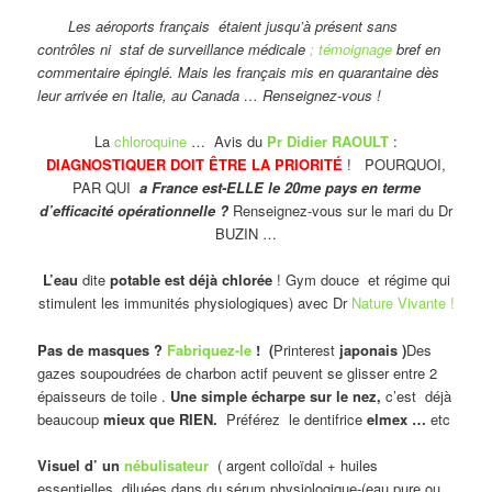
Les aéroports français étaient jusqu’à présent sans
contrôles ni staf de surveillance médicale
; témoignage
bref en
commentaire épinglé. Mais les français mis en quarantaine dès
leur arrivée en Italie, au Canada … Renseignez-vous !
La
chloroquine
… Avis du
Pr Didier RAOULT
:
DIAGNOSTIQUER DOIT ÊTRE LA PRIORITÉ
! POURQUOI,
PAR QUI
a France est-ELLE le 20me pays en terme
d’efficacité opérationnelle ?
Renseignez-vous sur le mari du Dr
BUZIN …
L’eau
dite
potable est déjà chlorée
! Gym douce et régime qui
stimulent les immunités physiologiques) avec Dr
Nature Vivante !
Pas de masques ?
Fabriquez-le
! (
Printerest
japonais )
Des
gazes soupoudrées de charbon actif peuvent se glisser entre 2
épaisseurs de toile .
Une simple écharpe sur le nez,
c’est déjà
beaucoup
mieux que RIEN.
Préférez le dentifrice
elmex …
etc
Visuel d’ un
nébulisateur
( argent colloïdal + huiles
essentielles diluées dans du sérum physiologique-(eau pure ou