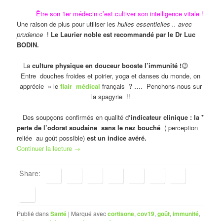
Être son 1er médecin c’est cultiver son intelligence vitale !
Une raison de plus pour utiliser les
huiles essentielles .. avec
prudence
!
Le Laurier noble est recommandé par le Dr Luc
BODIN.
La
culture physique en douceur booste l’immunité !
😉
Entre douches froides et poirier, yoga et danses du monde, on
apprécie » le
flair médical
français ? …. Penchons-nous sur
la spagyrie !!
Des soupçons confirmés en qualité d
‘indicateur clinique : la *
perte de l’odorat soudaine sans le nez bouché
( perception
reliée au goût possible)
est un indice avéré.
Continuer la lecture
→
Share:
Publié dans
Santé
|
Marqué avec
cortisone
,
cov19
,
goût
,
immunité
,