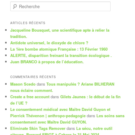
R
e
c
h
ARTICLES RÉCENTS
e
Jacqueline Bousquet, une scientifique apte à relier la
r
tradition.
c
Antidote universel, le dioxyde de chlore ?
h
La 1ère bombe atomique Française : 13 Février 1960
e
ALERTE, disparition freinant la transition écologique .
Juan BRANCO à propos de l’éducation.
COMMENTAIRES RÉCENTS
Mason Scedo
dans
Tous manipulés ? Ariane BILHERAN
nous éclaire comment.
Create a free account
dans
Gilets Jaunes : le début de la fin
de l’UE ?
Le consentement médical avec Maître David Guyon et
Pierrick Thévenon | anthropo-pedagogie
dans
Les soins sans
consentement avec Maître David GUYON.
Eliminate Skin Tags Remover
dans
La sécu, notre outil
citoyen. Bernard FRIOT à Cahors le 31 Mai 2024.