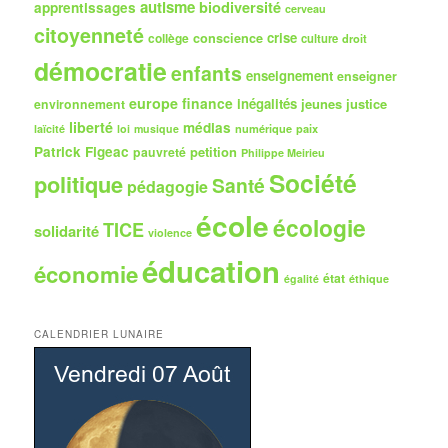
autisme
biodiversité
apprentissages
cerveau
citoyenneté
crise
collège
conscience
culture
droit
démocratie
enfants
enseignement
enseigner
europe
finance
inégalités
jeunes
justice
environnement
liberté
médias
numérique
paix
laïcité
loi
musique
Patrick Figeac
petition
pauvreté
Philippe Meirieu
Société
politique
Santé
pédagogie
école
écologie
TICE
solidarité
violence
éducation
économie
état
égalité
éthique
CALENDRIER LUNAIRE