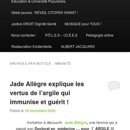
Éducation & Université Populaires.
Gilets jaunes : RÉVEIL CITOYEN VIVANT !
Justice DROIT Dignité Santé
MUSIQUE pour TOUS !
Nous contacter :
P.Ô.L.E.S – I.D.É.E.S
Pédagogie active
Restauration Existentielle.
ALBERT JACQUARD
ARCHIVES PAR MOT-CLÉ :
IMMUNITÉ
Jade Allègre explique les
vertus de l’argile qui
immunise et guérit !
Publié le
19 novembre 2020
Invitation à découvrir
Jade Allègre
,
une femme qui a
passé son
Doctorat en médecine … pour l’ ARGILE !!!