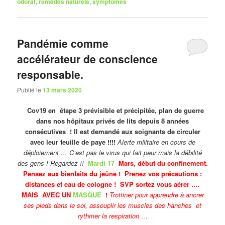
odorat
,
remèdes naturels
,
symptômes
Pandémie comme
accélérateur de conscience
responsable.
Publié le
13 mars 2020
Cov19 en étape 3 prévisible et précipitée, plan de guerre
dans nos hôpitaux privés de lits depuis 8 années
consécutives ! Il est demandé aux soignants de circuler
avec leur feuille de paye !!!!
Alerte militaire en cours de
déploiement … C’est pas le virus qui fait peur mais la débilité
des gens ! Regardez !!
Mardi 17
Mars, début du confinement.
Pensez aux bienfaits du jeûne ! Prenez vos précautions :
distances et eau de cologne ! SVP
sortez vous aérer ….
MAIS AVEC UN
MASQUE
!
Trottiner pour apprendre à ancrer
ses pieds dans le sol, assouplir les muscles des hanches et
rythmer la respiration …