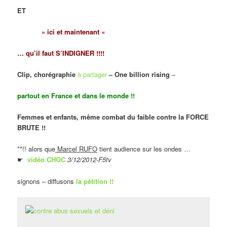
ET
» ici et maintenant «
… qu’il faut S’INDIGNER !!!!
Clip, chorégraphie
à partager
– One billion rising
–
partout en France et dans le monde !!
Femmes et enfants, même combat du faible contre la FORCE
BRUTE !!
**!! alors que
Marcel RUFO
tient audience sur les ondes …
☛
vidéo CHOC
3/12/2012-F5tv
signons – diffusons
la pétition !!