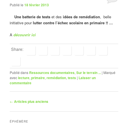
Publié le
18 février 2013
Une batterie de tests
et des
idées de remédiation
, belle
initiative pour
lutter contre l’échec scolaire en primaire !! …
A
découvrir ici
Share:
Publié dans
Ressources documentaires
,
Sur le terrain ...
|
Marqué
avec
lecture
,
primaire
,
remédiation
,
tests
|
Laisser un
commentaire
Navigation
←
Articles plus anciens
des
articles
ÉPHÉMÈRE