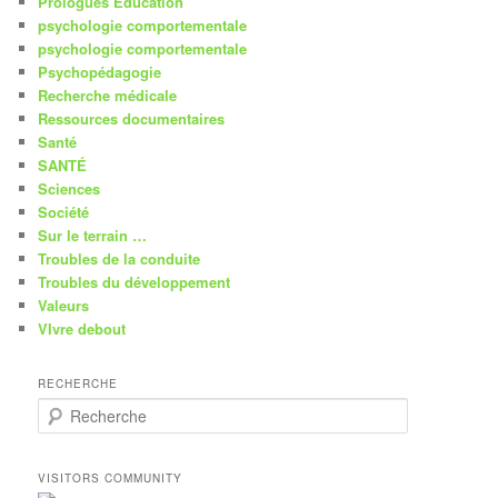
Prologues Education
psychologie comportementale
psychologie comportementale
Psychopédagogie
Recherche médicale
Ressources documentaires
Santé
SANTÉ
Sciences
Société
Sur le terrain …
Troubles de la conduite
Troubles du développement
Valeurs
VIvre debout
RECHERCHE
R
e
c
h
VISITORS COMMUNITY
e