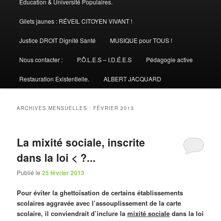
Éducation & Université Populaires.
Gilets jaunes : RÉVEIL CITOYEN VIVANT !
Justice DROIT Dignité Santé
MUSIQUE pour TOUS !
Nous contacter :
P.Ô.L.E.S – I.D.É.E.S
Pédagogie active
Restauration Existentielle.
ALBERT JACQUARD
ARCHIVES MENSUELLES :
FÉVRIER 2013
La mixité sociale, inscrite
dans la loi < ?...
Publié le
25 février 2013
Pour éviter la ghettoïsation de certains établissements
scolaires aggravée avec l’assouplissement de la carte
scolaire, il conviendrait d’inclure la
mixité sociale
dans la loi