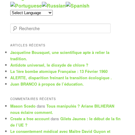
R
e
c
h
ARTICLES RÉCENTS
e
Jacqueline Bousquet, une scientifique apte à relier la
r
tradition.
c
Antidote universel, le dioxyde de chlore ?
h
La 1ère bombe atomique Française : 13 Février 1960
e
ALERTE, disparition freinant la transition écologique .
Juan BRANCO à propos de l’éducation.
COMMENTAIRES RÉCENTS
Mason Scedo
dans
Tous manipulés ? Ariane BILHERAN
nous éclaire comment.
Create a free account
dans
Gilets Jaunes : le début de la fin
de l’UE ?
Le consentement médical avec Maître David Guyon et