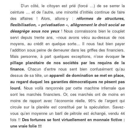
D’un côté, le citoyen est prié (forcé …) de se serrer la
ceinture … et de l’autre, une minorité d’initiés continue de faire
des affaires ! Alors, allons-y :
réformes de structures,
flexibilisation, « privatisation «, allègrement le droit social se
désagrège sous nos yeux
! Nous connaissons bien le couplet
servi depuis trente ans, «nous avons vécu au-dessus de nos
moyens, au crédit en quelque sorte… Il nous faut bien payer
l’addition sous peine de demeurer dans les griffes des financiers.
Mais personne, à part quelques exceptions, n’ose évoquer
le
pillage planétaire de nos sociétés par les requins de la
finance.
Chacun d’entre nous sent bien confusément qu’au
dessus de sa tête, un
appareil de domination se met en place,
au regard duquel les garanties démocratiques ne pèsent pas
lourd.
Nous voilà rançonnés par cette machine infernale que
sont les marchés financiers. Or, ces marchés ont de moins en
moins de rapport avec l’économie réelle, 95% de l’argent qui
circule sur la planète est constitué par la spéculation. Savez-
vous qu’en moyenne un baril de pétrole est échangé, vendu 44
fois !!
Des fortunes se font virtuellement en monnaie fictive :
une vraie folie !!!