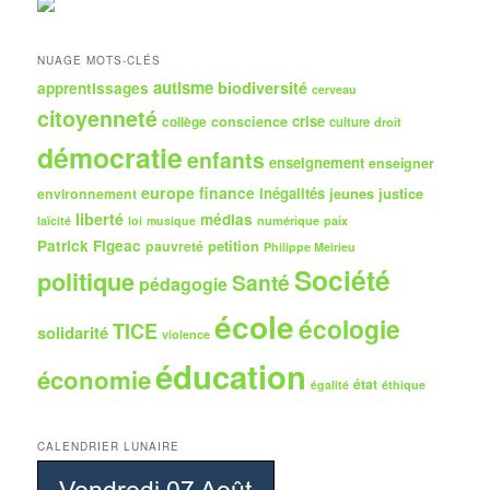
r
c
h
NUAGE MOTS-CLÉS
e
autisme
biodiversité
apprentissages
cerveau
citoyenneté
crise
collège
conscience
culture
droit
démocratie
enfants
enseignement
enseigner
europe
finance
inégalités
jeunes
justice
environnement
liberté
médias
numérique
paix
laïcité
loi
musique
Patrick Figeac
petition
pauvreté
Philippe Meirieu
Société
politique
Santé
pédagogie
école
écologie
TICE
solidarité
violence
éducation
économie
état
égalité
éthique
CALENDRIER LUNAIRE