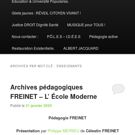
Éducation & Université Populaires.
Gilets jaunes : RÉVEIL CITOYEN VIVANT !
Justice DROIT Dignité Santé
MUSIQUE pour TOUS !
Nous contacter :
P.Ô.L.E.S – I.D.É.E.S
Pédagogie active
Restauration Existentielle.
ALBERT JACQUARD
ARCHIVES PAR MOT-CLÉ :
ENSEIGNANTS
Archives pédagogiques
FREINET – L’ École Moderne
Publié le
21 janvier 2020
Pédagogie FREINET
Présentation
par
Philippe MEIRIEU
de
Célestin FREINET