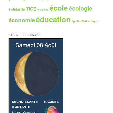
école
écologie
TICE
solidarité
violence
éducation
économie
état
égalité
éthique
CALENDRIER LUNAIRE