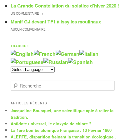
La Grande Constellation du solstice d’hiver 2020 !
UN
COMMENTAIRE →
Manif GJ devant TF1 à Issy les moulinaux
AUCUN
COMMENTAIRE →
TRADUIRE
R
e
c
h
ARTICLES RÉCENTS
e
Jacqueline Bousquet, une scientifique apte à relier la
r
tradition.
c
Antidote universel, le dioxyde de chlore ?
h
La 1ère bombe atomique Française : 13 Février 1960
e
ALERTE, disparition freinant la transition écologique .