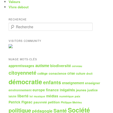
Valeurs
VIvre debout
RECHERCHE
R
e
c
h
VISITORS COMMUNITY
e
r
c
h
NUAGE MOTS-CLÉS
e
autisme
biodiversité
apprentissages
cerveau
citoyenneté
crise
collège
conscience
culture
droit
démocratie
enfants
enseignement
enseigner
europe
finance
inégalités
jeunes
justice
environnement
liberté
médias
numérique
paix
laïcité
loi
musique
Patrick Figeac
petition
pauvreté
Philippe Meirieu
Société
politique
Santé
pédagogie