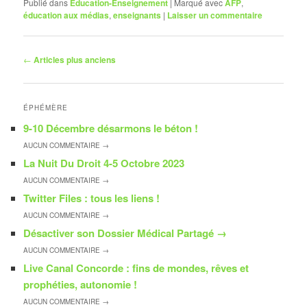
Publié dans
Éducation-Enseignement
|
Marqué avec
AFP
,
éducation aux médias
,
enseignants
|
Laisser un commentaire
Navigation
←
Articles plus anciens
des
articles
ÉPHÉMÈRE
9-10 Décembre désarmons le béton !
AUCUN
COMMENTAIRE →
La Nuit Du Droit 4-5 Octobre 2023
AUCUN
COMMENTAIRE →
Twitter Files : tous les liens !
AUCUN
COMMENTAIRE →
Désactiver son Dossier Médical Partagé
→
AUCUN
COMMENTAIRE →
Live Canal Concorde : fins de mondes, rêves et
prophéties, autonomie !
AUCUN
COMMENTAIRE →