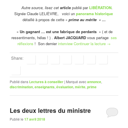
Autre source, lisez cet
article
publié par
LIBÉRATION
.
Signée Claude LELIÈVRE, voici un
panorama historique
détaillé à propos de cette «
prime au mérite » …
»
Un gagnant … est une fabrique de perdants
» ( et de
ressentiments, hélas ! ) .
Albert JACQUARD
vous partage
ses
réflexions
! Son dernier
interview
Continuer la lecture
→
Share:
Publié dans
Lectures à conseiller
|
Marqué avec
annonce
,
discrimination
,
enseignants
,
évaluation
,
mérite
,
prime
Les deux lettres du ministre
Publié le
17 avril 2018