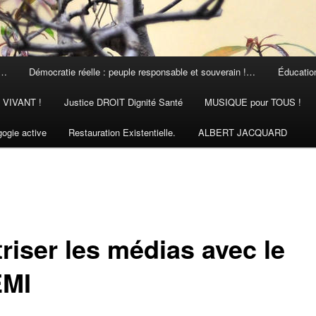
 …
Démocratie réelle : peuple responsable et souverain !…
Éducation
N VIVANT !
Justice DROIT Dignité Santé
MUSIQUE pour TOUS !
ogie active
Restauration Existentielle.
ALBERT JACQUARD
riser les médias avec le
MI