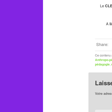
Le
CL
A
li
Share:
Ce contenu 
Anthropo-p
pédagogie
,
Laiss
Votre adres