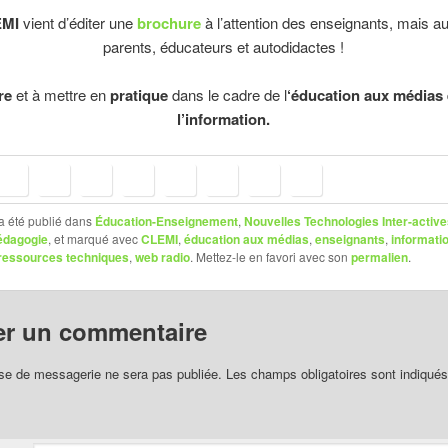
EMI
vient d’éditer une
brochure
à l’attention des enseignants, mais a
parents, éducateurs et autodidactes !
re
et à mettre en
pratique
dans le cadre de l
‘éducation aux médias 
l’information.
a été publié dans
Éducation-Enseignement
,
Nouvelles Technologies Inter-activ
édagogie
, et marqué avec
CLEMI
,
éducation aux médias
,
enseignants
,
informati
ressources techniques
,
web radio
. Mettez-le en favori avec son
permalien
.
er un commentaire
se de messagerie ne sera pas publiée.
Les champs obligatoires sont indiqué