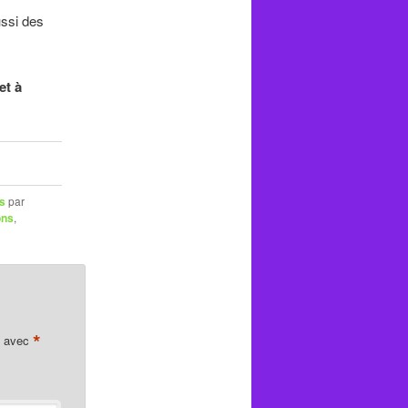
ussi des
et à
es
par
ons
,
*
s avec