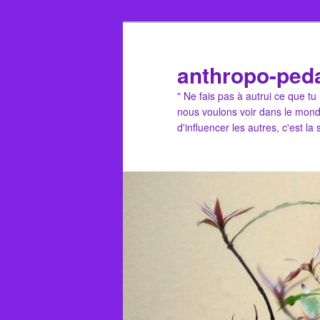
Aller
au
contenu
anthropo-ped
principal
" Ne fais pas à autrui ce que t
nous voulons voir dans le mond
d'influencer les autres, c'est la