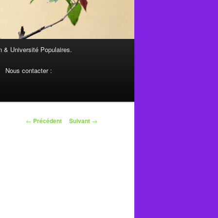
 & Université Populaires.
Nous contacter :
Navigation
←
Précédent
Suivant
→
des
articles