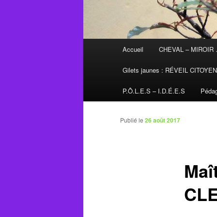
Menu
Accueil
CHEVAL – MIROIR
principal
Gilets jaunes : RÉVEIL CITOYE
P.Ô.L.E.S – I.D.É.E.S
Pédag
Publié le
26 août 2017
Maît
CLE