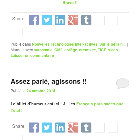
Bravo !!
Share:
Publié dans
Nouvelles Technologies Inter-actives
,
Sur le terrain ...
|
Marqué avec
autonomie
,
CM2
,
collège
,
créativité
,
TICE
,
video
|
Laisser un commentaire
Assez parlé, agissons !!
Publié le
24 octobre 2014
Le billet d’humeur est ici : ♪ les
Français plus sages que
l’état
!
Share: