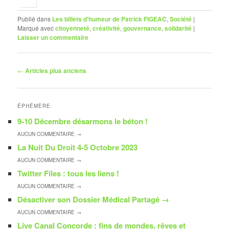
Publié dans
Les billets d'humeur de Patrick FIGEAC
,
Société
|
Marqué avec
citoyenneté
,
créativité
,
gouvernance
,
solidarité
|
Laisser un commentaire
Navigation
←
Articles plus anciens
des
articles
ÉPHÉMÈRE
9-10 Décembre désarmons le béton !
AUCUN
COMMENTAIRE →
La Nuit Du Droit 4-5 Octobre 2023
AUCUN
COMMENTAIRE →
Twitter Files : tous les liens !
AUCUN
COMMENTAIRE →
Désactiver son Dossier Médical Partagé
→
AUCUN
COMMENTAIRE →
Live Canal Concorde : fins de mondes, rêves et