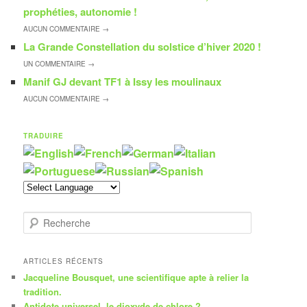
prophéties, autonomie !
AUCUN
COMMENTAIRE →
La Grande Constellation du solstice d’hiver 2020 !
UN
COMMENTAIRE →
Manif GJ devant TF1 à Issy les moulinaux
AUCUN
COMMENTAIRE →
TRADUIRE
R
e
c
h
ARTICLES RÉCENTS
e
Jacqueline Bousquet, une scientifique apte à relier la
r
tradition.
c
Antidote universel, le dioxyde de chlore ?