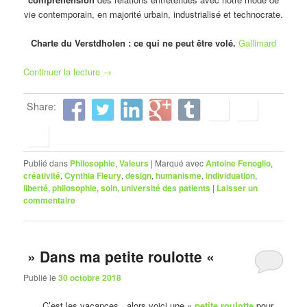
vie contemporain, en majorité urbain, industrialisé et technocrate.
Charte du Verstdholen : ce qui ne peut être volé.
Gallimard
Continuer la lecture
→
Share:
Publié dans
Philosophie
,
Valeurs
|
Marqué avec
Antoine Fenoglio
,
créativité
,
Cynthia Fleury
,
design
,
humanisme
,
individuation
,
liberté
,
philosophie
,
soin
,
université des patients
|
Laisser un
commentaire
» Dans ma petite roulotte «
Publié le
30 octobre 2018
C’est les vacances , alors voici une «
petite roulotte
pour