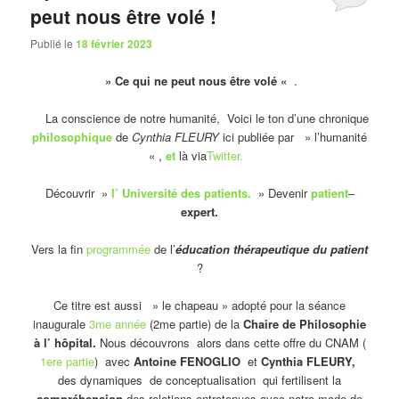
peut nous être volé !
Publié le
18 février 2023
» Ce qui ne peut nous être volé «
.
La conscience de notre humanité, Voici le ton d’une chronique
philosophique
de
Cynthia FLEURY
ici publiée par » l’humanité
« ,
et
là via
Twitter.
Découvrir »
l’ Université des patients.
» Devenir
patient
–
expert.
Vers la fin
programmée
de l’
éducation thérapeutique du patient
?
Ce titre est aussi » le chapeau » adopté pour la séance
inaugurale
3me année
(2me partie) de la
Chaire de Philosophie
à l’ hôpital.
Nous découvrons alors dans cette offre du CNAM (
1ere partie
) avec
Antoine FENOGLIO
et
Cynthia FLEURY,
des dynamiques de conceptualisation qui fertilisent la
compréhension
des relations entretenues avec notre mode de