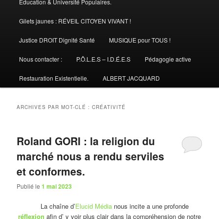
Éducation & Université Populaires.
Gilets jaunes : RÉVEIL CITOYEN VIVANT !
Justice DROIT Dignité Santé
MUSIQUE pour TOUS !
Nous contacter :
P.Ô.L.E.S – I.D.É.E.S
Pédagogie active
Restauration Existentielle.
ALBERT JACQUARD
ARCHIVES PAR MOT-CLÉ :
CRÉATIVITÉ
Roland GORI : la religion du
marché nous a rendu serviles
et conformes.
Publié le
1 mai 2023
La chaîne d’
Elucid Média
nous incite a une profonde
réflexion
afin d’ y voir plus clair dans la compréhension de notre