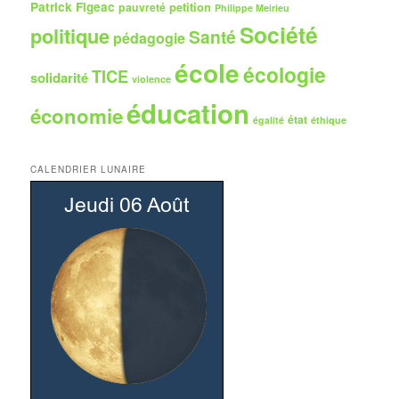
Patrick Figeac
petition
pauvreté
Philippe Meirieu
Société
politique
Santé
pédagogie
école
écologie
TICE
solidarité
violence
éducation
économie
état
égalité
éthique
CALENDRIER LUNAIRE