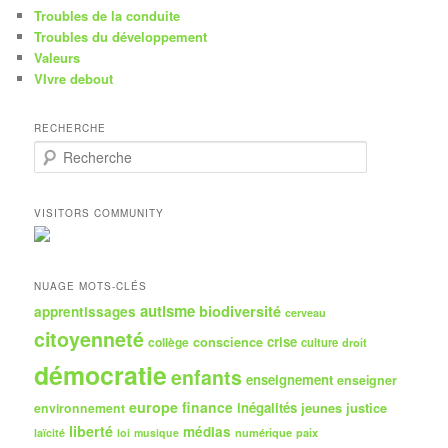
Troubles de la conduite
Troubles du développement
Valeurs
VIvre debout
RECHERCHE
R
e
c
h
VISITORS COMMUNITY
e
r
c
h
NUAGE MOTS-CLÉS
e
autisme
biodiversité
apprentissages
cerveau
citoyenneté
crise
collège
conscience
culture
droit
démocratie
enfants
enseignement
enseigner
europe
finance
inégalités
jeunes
justice
environnement
liberté
médias
numérique
paix
laïcité
loi
musique