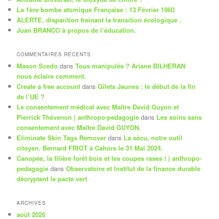
h
La 1ère bombe atomique Française : 13 Février 1960
e
ALERTE, disparition freinant la transition écologique .
Juan BRANCO à propos de l’éducation.
COMMENTAIRES RÉCENTS
Mason Scedo
dans
Tous manipulés ? Ariane BILHERAN
nous éclaire comment.
Create a free account
dans
Gilets Jaunes : le début de la fin
de l’UE ?
Le consentement médical avec Maître David Guyon et
Pierrick Thévenon | anthropo-pedagogie
dans
Les soins sans
consentement avec Maître David GUYON.
Eliminate Skin Tags Remover
dans
La sécu, notre outil
citoyen. Bernard FRIOT à Cahors le 31 Mai 2024.
Canopée, la filière forêt bois et les coupes rases ! | anthropo-
pedagogie
dans
Observatoire et Institut de la finance durable
décryptent le pacte vert
ARCHIVES
août 2026