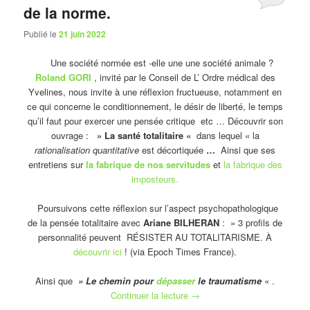
de la norme.
Publié le
21 juin 2022
Une société normée est -elle une une société animale ?
Roland GORI
, invité par le Conseil de L’ Ordre médical des
Yvelines, nous invite à une réflexion fructueuse, notamment en
ce qui concerne le conditionnement, le désir de liberté, le temps
qu’il faut pour exercer une pensée critique etc … Découvrir son
ouvrage :
» La santé totalitaire «
dans lequel « la
rationalisation quantitative
est décortiquée
…
Ainsi que ses
entretiens sur
la fabrique de nos servitudes
et
la fabrique des
imposteurs.
Poursuivons cette réflexion sur l’aspect psychopathologique
de la pensée totalitaire avec
Ariane BILHERAN
: » 3 profils de
personnalité peuvent RÉSISTER AU TOTALITARISME. À
découvrir ici
! (via Epoch Times France).
Ainsi que
» Le chemin pour
dépasser
le traumatisme
« .
Continuer la lecture
→