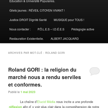
Éducation & Université Populaires.
Gilets jaunes : RÉVEIL CITOYEN VIVANT !
Justice DROIT Dignité Santé
MUSIQUE pour TOUS !
Nous contacter :
P.Ô.L.E.S – I.D.É.E.S
Pédagogie active
Restauration Existentielle.
ALBERT JACQUARD
ARCHIVES PAR MOT-CLÉ :
ROLAND GORI
Roland GORI : la religion du
marché nous a rendu serviles
et conformes.
Publié le
1 mai 2023
La chaîne d’
Elucid Média
nous incite a une profonde
réflexion
afin d’ y voir plus clair dans la compréhension de notre