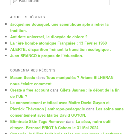
e
c
h
ARTICLES RÉCENTS
e
Jacqueline Bousquet, une scientifique apte à relier la
r
tradition.
c
Antidote universel, le dioxyde de chlore ?
h
La 1ère bombe atomique Française : 13 Février 1960
e
ALERTE, disparition freinant la transition écologique .
Juan BRANCO à propos de l’éducation.
COMMENTAIRES RÉCENTS
Mason Scedo
dans
Tous manipulés ? Ariane BILHERAN
nous éclaire comment.
Create a free account
dans
Gilets Jaunes : le début de la fin
de l’UE ?
Le consentement médical avec Maître David Guyon et
Pierrick Thévenon | anthropo-pedagogie
dans
Les soins sans
consentement avec Maître David GUYON.
Eliminate Skin Tags Remover
dans
La sécu, notre outil
citoyen. Bernard FRIOT à Cahors le 31 Mai 2024.
Canopée, la filière forêt bois et les coupes rases ! | anthropo-