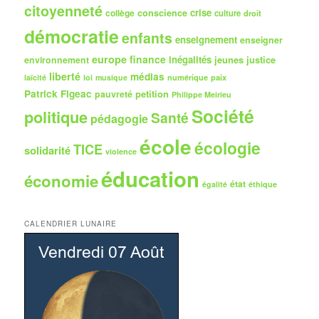
citoyenneté
crise
collège
conscience
culture
droit
démocratie
enfants
enseignement
enseigner
europe
finance
inégalités
jeunes
justice
environnement
liberté
médias
numérique
paix
laïcité
loi
musique
Patrick Figeac
petition
pauvreté
Philippe Meirieu
Société
politique
Santé
pédagogie
école
écologie
TICE
solidarité
violence
éducation
économie
état
égalité
éthique
CALENDRIER LUNAIRE