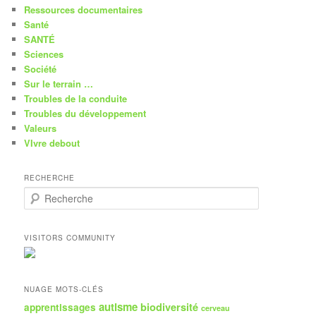
Ressources documentaires
Santé
SANTÉ
Sciences
Société
Sur le terrain …
Troubles de la conduite
Troubles du développement
Valeurs
VIvre debout
RECHERCHE
R
e
c
h
VISITORS COMMUNITY
e
r
c
h
NUAGE MOTS-CLÉS
e
autisme
biodiversité
apprentissages
cerveau