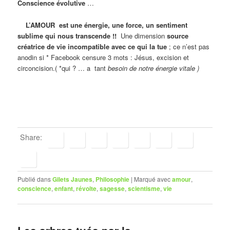
Conscience évolutive
…
L’AMOUR est une énergie, une force, un sentiment
sublime qui nous transcende !!
Une dimension
source
créatrice de vie incompatible avec ce qui la tue
; ce n’est pas
anodin si * Facebook censure 3 mots : Jésus, excision et
circoncision.( *qui ? … a tant
besoin de notre énergie vitale )
Share:
Publié dans
Gilets Jaunes
,
Philosophie
|
Marqué avec
amour
,
conscience
,
enfant
,
révolte
,
sagesse
,
scientisme
,
vie