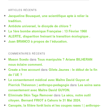
c
h
ARTICLES RÉCENTS
e
Jacqueline Bousquet, une scientifique apte à relier la
r
tradition.
c
Antidote universel, le dioxyde de chlore ?
h
La 1ère bombe atomique Française : 13 Février 1960
e
ALERTE, disparition freinant la transition écologique .
Juan BRANCO à propos de l’éducation.
COMMENTAIRES RÉCENTS
Mason Scedo
dans
Tous manipulés ? Ariane BILHERAN
nous éclaire comment.
Create a free account
dans
Gilets Jaunes : le début de la fin
de l’UE ?
Le consentement médical avec Maître David Guyon et
Pierrick Thévenon | anthropo-pedagogie
dans
Les soins sans
consentement avec Maître David GUYON.
Eliminate Skin Tags Remover
dans
La sécu, notre outil
citoyen. Bernard FRIOT à Cahors le 31 Mai 2024.
Canopée, la filière forêt bois et les coupes rases ! | anthropo-