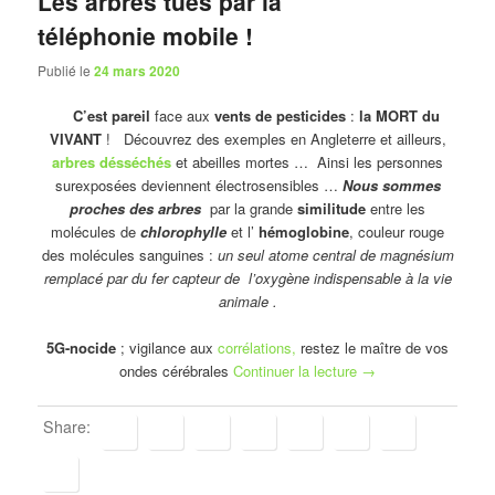
Les arbres tués par la
téléphonie mobile !
Publié le
24 mars 2020
C’est pareil
face aux
vents de pesticides
:
la MORT du
VIVANT
! Découvrez des exemples en Angleterre et ailleurs,
arbres désséchés
et abeilles mortes … Ainsi les personnes
surexposées deviennent électrosensibles …
Nous sommes
proches des arbres
par la grande
similitude
entre les
molécules de
chlorophylle
et l’
hémoglobine
, couleur rouge
des molécules sanguines :
un seul atome central de magnésium
remplacé par du fer capteur de l’oxygène indispensable à la vie
animale .
5G-nocide
; vigilance aux
corrélations,
restez le maître de vos
ondes cérébrales
Continuer la lecture
→
Share: