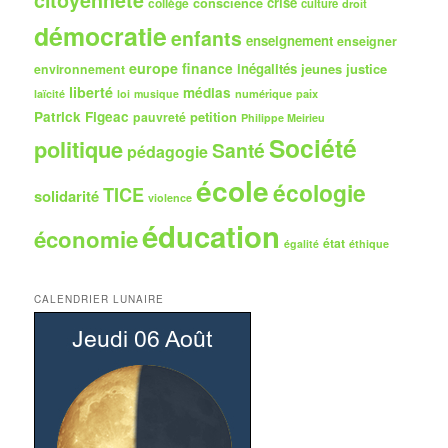
crise
collège
conscience
culture
droit
démocratie
enfants
enseignement
enseigner
europe
finance
inégalités
jeunes
justice
environnement
liberté
médias
numérique
paix
laïcité
loi
musique
Patrick Figeac
petition
pauvreté
Philippe Meirieu
Société
politique
Santé
pédagogie
école
écologie
TICE
solidarité
violence
éducation
économie
état
égalité
éthique
CALENDRIER LUNAIRE