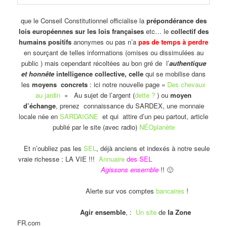
que le Conseil Constitutionnel officialise la
prépondérance des
lois européennes sur les lois françaises
etc… le
collectif des
humains positifs
anonymes ou pas n’a
pas de temps à perdre
en sourçant de telles informations (omises ou dissimulées au
public ) mais cependant récoltées au bon gré de l’
authentique
et honnête
intelligence collective, celle
qui se mobilise dans
les
moyens concrets
: ici notre nouvelle page «
Des chevaux
au jardin
» Au sujet de l’argent (
dette ?
) ou
moyen
d’échange
, prenez connaissance du SARDEX, une monnaie
locale née en
SARDAIGNE
et qui attire d’un peu partout, article
publié par le site (avec radio)
NÉOplanète
Et n’oubliez pas les
SEL
, déjà anciens et indexés à notre seule
vraie richesse : LA VIE !!!
Annuaire
des SEL
Agissons ensemble
!! 🙂
Alerte sur vos comptes
bancaires
!
Agir ensemble
, :
Un site
de
la Zone
FR.com