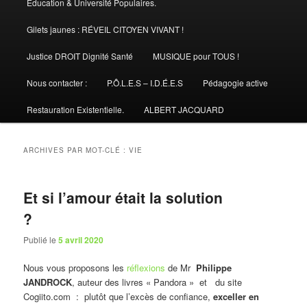
Éducation & Université Populaires.
Gilets jaunes : RÉVEIL CITOYEN VIVANT !
Justice DROIT Dignité Santé
MUSIQUE pour TOUS !
Nous contacter :
P.Ô.L.E.S – I.D.É.E.S
Pédagogie active
Restauration Existentielle.
ALBERT JACQUARD
ARCHIVES PAR MOT-CLÉ :
VIE
Et si l’amour était la solution
?
Publié le
5 avril 2020
Nous vous proposons les
réflexions
de Mr
Philippe
JANDROCK
, auteur des livres « Pandora » et du site
Cogiito.com : plutôt que l’excès de confiance,
exceller en