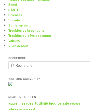
Santé
SANTÉ
Sciences
Société
Sur le terrain …
Troubles de la conduite
Troubles du développement
Valeurs
VIvre debout
RECHERCHE
R
e
c
h
VISITORS COMMUNITY
e
r
c
h
NUAGE MOTS-CLÉS
e
autisme
biodiversité
apprentissages
cerveau
citoyenneté