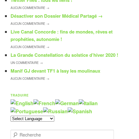
Twitter Files : tous les liens !
AUCUN
COMMENTAIRE →
Désactiver son Dossier Médical Partagé
→
AUCUN
COMMENTAIRE →
Live Canal Concorde : fins de mondes, rêves et
prophéties, autonomie !
AUCUN
COMMENTAIRE →
La Grande Constellation du solstice d’hiver 2020 !
UN
COMMENTAIRE →
Manif GJ devant TF1 à Issy les moulinaux
AUCUN
COMMENTAIRE →
TRADUIRE
R
e