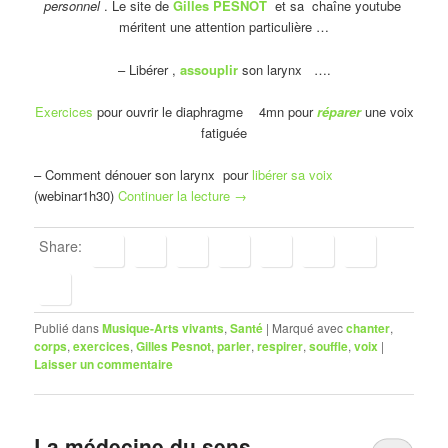
personnel
. Le site de
Gilles PESNOT
et sa chaîne youtube
méritent une attention particulière …
– Libérer ,
assouplir
son larynx ….
Exercices
pour ouvrir le diaphragme 4mn pour
réparer
une voix
fatiguée
– Comment dénouer son larynx pour
libérer sa voix
(webinar1h30)
Continuer la lecture
→
Share:
Publié dans
Musique-Arts vivants
,
Santé
|
Marqué avec
chanter
,
corps
,
exercices
,
Gilles Pesnot
,
parler
,
respirer
,
souffle
,
voix
|
Laisser un commentaire
La médecine du sens