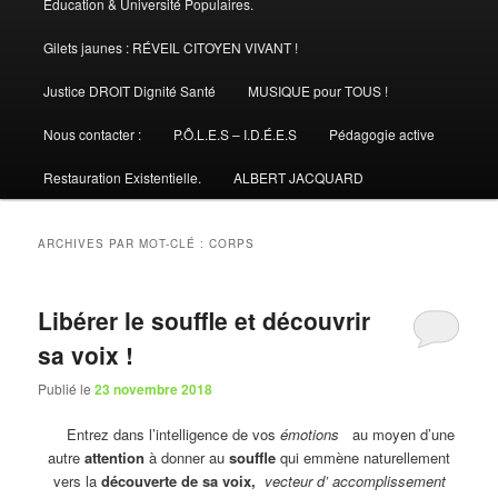
Éducation & Université Populaires.
Gilets jaunes : RÉVEIL CITOYEN VIVANT !
Justice DROIT Dignité Santé
MUSIQUE pour TOUS !
Nous contacter :
P.Ô.L.E.S – I.D.É.E.S
Pédagogie active
Restauration Existentielle.
ALBERT JACQUARD
ARCHIVES PAR MOT-CLÉ :
CORPS
Libérer le souffle et découvrir
sa voix !
Publié le
23 novembre 2018
Entrez dans l’intelligence de vos
émotions
au moyen d’une
autre
attention
à donner au
souffle
qui emmène naturellement
vers la
découverte de sa voix,
vecteur d’ accomplissement