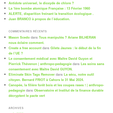
Antidote universel, le dioxyde de chlore ?
h
La 1ère bombe atomique Française : 13 Février 1960
e
ALERTE, disparition freinant la transition écologique .
Juan BRANCO à propos de l’éducation.
COMMENTAIRES RÉCENTS
Mason Scedo
dans
Tous manipulés ? Ariane BILHERAN
nous éclaire comment.
Create a free account
dans
Gilets Jaunes : le début de la fin
de l’UE ?
Le consentement médical avec Maître David Guyon et
Pierrick Thévenon | anthropo-pedagogie
dans
Les soins sans
consentement avec Maître David GUYON.
Eliminate Skin Tags Remover
dans
La sécu, notre outil
citoyen. Bernard FRIOT à Cahors le 31 Mai 2024.
Canopée, la filière forêt bois et les coupes rases ! | anthropo-
pedagogie
dans
Observatoire et Institut de la finance durable
décryptent le pacte vert
ARCHIVES