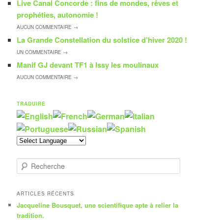
Live Canal Concorde : fins de mondes, rêves et
prophéties, autonomie !
AUCUN
COMMENTAIRE →
La Grande Constellation du solstice d’hiver 2020 !
UN
COMMENTAIRE →
Manif GJ devant TF1 à Issy les moulinaux
AUCUN
COMMENTAIRE →
TRADUIRE
R
e
c
h
ARTICLES RÉCENTS
e
Jacqueline Bousquet, une scientifique apte à relier la
r
tradition.
c