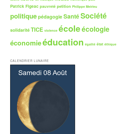
Patrick Figeac
petition
pauvreté
Philippe Meirieu
Société
politique
Santé
pédagogie
école
écologie
TICE
solidarité
violence
éducation
économie
état
égalité
éthique
CALENDRIER LUNAIRE