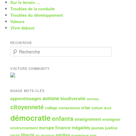
Sur le terrain …
Troubles de la conduite
Troubles du développement
Valeurs
VIvre debout
RECHERCHE
R
e
c
h
VISITORS COMMUNITY
e
r
c
h
NUAGE MOTS-CLÉS
e
autisme
biodiversité
apprentissages
cerveau
citoyenneté
crise
collège
conscience
culture
droit
démocratie
enfants
enseignement
enseigner
europe
finance
inégalités
jeunes
justice
environnement
liberté
médias
numérique
paix
laïcité
loi
musique