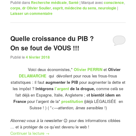
Publié dans
Recherche médicale
,
Santé
|
Marqué avec
conscience
,
corps
,
dr Olivier Soulier
,
esprit
,
médecine du sens
,
neurologie
|
Laisser un commentaire
Quelle croissance du PIB ?
On se fout de VOUS !!!
Publié le
4 février 2018
Voici deux économistes,*
Olivier PERRIN
et
Olivier
DELAMARCHE
qui dévoilent pour nous les frous-frous
statistiques : il faut
augmenter le PIB
pour augmenter la dette et
les impôst ?
Intégrons
l’argent
de la drogue,
comme celà se
fait déjà en Espagne, Italie, Angleterre ; e
t bientôt idem en
France
pour l’argent de la*
prostitution
(
déjà LÉGALISÉE en
Suisse ! ) ( *<—
attention, âmes sensibles
!)
Abonnez-vous à la newsletter
😉 pour des informations ciblées
… et à protéger de ce qu’est devenu le web !
Continuer la lecture
→