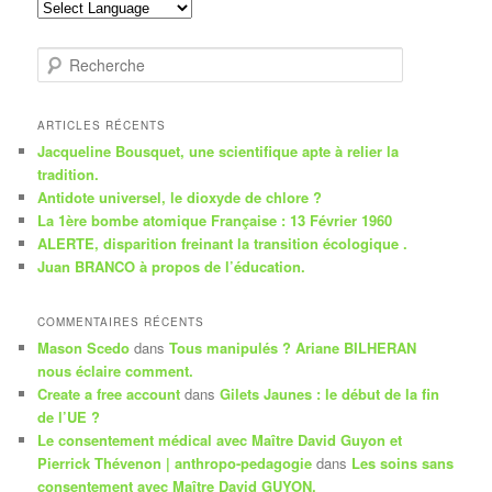
R
e
c
h
ARTICLES RÉCENTS
e
Jacqueline Bousquet, une scientifique apte à relier la
r
tradition.
c
Antidote universel, le dioxyde de chlore ?
h
La 1ère bombe atomique Française : 13 Février 1960
e
ALERTE, disparition freinant la transition écologique .
Juan BRANCO à propos de l’éducation.
COMMENTAIRES RÉCENTS
Mason Scedo
dans
Tous manipulés ? Ariane BILHERAN
nous éclaire comment.
Create a free account
dans
Gilets Jaunes : le début de la fin
de l’UE ?
Le consentement médical avec Maître David Guyon et
Pierrick Thévenon | anthropo-pedagogie
dans
Les soins sans
consentement avec Maître David GUYON.