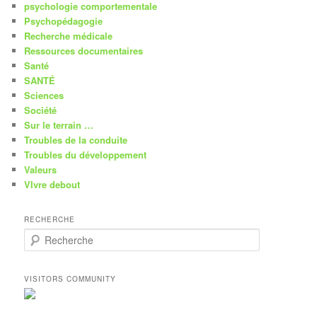
psychologie comportementale
Psychopédagogie
Recherche médicale
Ressources documentaires
Santé
SANTÉ
Sciences
Société
Sur le terrain …
Troubles de la conduite
Troubles du développement
Valeurs
VIvre debout
RECHERCHE
R
e
c
h
VISITORS COMMUNITY
e
r
c