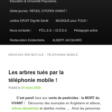
Éducation & Université Populaires.
Gilets jaunes : RÉVEIL CITOYEN VIVANT !
Justice DROIT Dignité Santé
MUSIQUE pour TOUS !
Nous contacter :
P.Ô.L.E.S – I.D.É.E.S
Pédagogie active
Restauration Existentielle.
ALBERT JACQUARD
ARCHIVES PAR MOT-CLÉ :
TÉLÉPHONIE MOBILE
Les arbres tués par la
téléphonie mobile !
Publié le
24 mars 2020
C’est pareil
face aux
vents de pesticides
:
la MORT du
VIVANT
! Découvrez des exemples en Angleterre et ailleurs,
arbres désséchés
et abeilles mortes … Ainsi les personnes