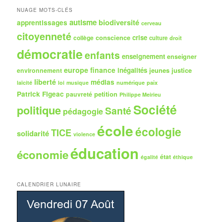
h
NUAGE MOTS-CLÉS
e
autisme
biodiversité
apprentissages
cerveau
citoyenneté
crise
collège
conscience
culture
droit
démocratie
enfants
enseignement
enseigner
europe
finance
inégalités
jeunes
justice
environnement
liberté
médias
numérique
paix
laïcité
loi
musique
Patrick Figeac
petition
pauvreté
Philippe Meirieu
Société
politique
Santé
pédagogie
école
écologie
TICE
solidarité
violence
éducation
économie
état
égalité
éthique
CALENDRIER LUNAIRE