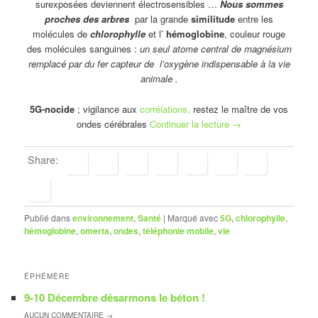
surexposées deviennent électrosensibles …
Nous sommes
proches des arbres
par la grande
similitude
entre les
molécules de
chlorophylle
et l’
hémoglobine
, couleur rouge
des molécules sanguines :
un seul atome central de magnésium
remplacé par du fer capteur de l’oxygène indispensable à la vie
animale .
5G-nocide
; vigilance aux
corrélations,
restez le maître de vos
ondes cérébrales
Continuer la lecture
→
Share:
Publié dans
environnement
,
Santé
|
Marqué avec
5G
,
chlorophylle
,
hémoglobine
,
omerta
,
ondes
,
téléphonie mobile
,
vie
ÉPHÉMÈRE
9-10 Décembre désarmons le béton !
AUCUN
COMMENTAIRE →