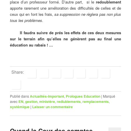
place d’un professeur formé. D’autre part, si le
redoublement
apporte rarement une amélioration des difficultés de celles et de
ceux qui en font les frais,
sa suppression ne règlera pas non plus
tous les problèmes.
Il faudra suivre de prés les effets de ces deux mesures
sur le terrain afin qu’elles ne génèrent pas au final une
éducation au rabais ! …
Share:
Publié dans
Actualités-Important
,
Prologues Education
|
Marqué
avec
EN
,
gestion
,
ministère
,
rediublements
,
remplacements
,
systémique
|
Laisser un commentaire
Quand la Cour des comptes