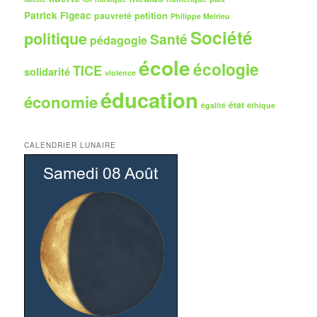
Patrick Figeac
petition
pauvreté
Philippe Meirieu
Société
politique
Santé
pédagogie
école
écologie
TICE
solidarité
violence
éducation
économie
état
égalité
éthique
CALENDRIER LUNAIRE