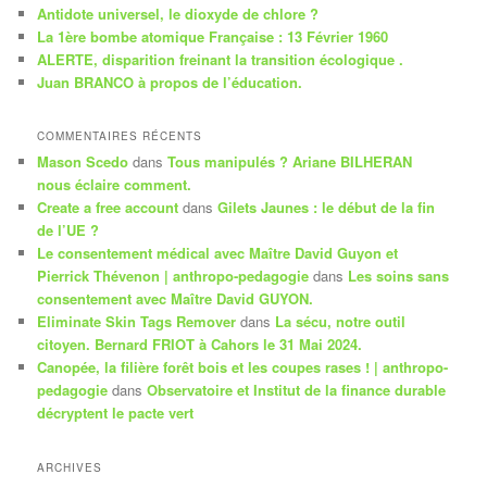
Antidote universel, le dioxyde de chlore ?
h
La 1ère bombe atomique Française : 13 Février 1960
e
ALERTE, disparition freinant la transition écologique .
Juan BRANCO à propos de l’éducation.
COMMENTAIRES RÉCENTS
Mason Scedo
dans
Tous manipulés ? Ariane BILHERAN
nous éclaire comment.
Create a free account
dans
Gilets Jaunes : le début de la fin
de l’UE ?
Le consentement médical avec Maître David Guyon et
Pierrick Thévenon | anthropo-pedagogie
dans
Les soins sans
consentement avec Maître David GUYON.
Eliminate Skin Tags Remover
dans
La sécu, notre outil
citoyen. Bernard FRIOT à Cahors le 31 Mai 2024.
Canopée, la filière forêt bois et les coupes rases ! | anthropo-
pedagogie
dans
Observatoire et Institut de la finance durable
décryptent le pacte vert
ARCHIVES