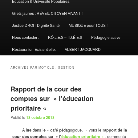
Éducation & Université Populaires.
Gilets jaunes : RÉVEIL CITOYEN VIVANT !
Justice DROIT Dignité Santé
MUSIQUE pour TOUS !
Nous contacter :
P.Ô.L.E.S – I.D.É.E.S
Pédagogie active
Restauration Existentielle.
ALBERT JACQUARD
ARCHIVES PAR MOT-CLÉ :
GESTION
Rapport de la cour des
comptes sur » l’éducation
prioritaire «
Publié le
18 octobre 2018
À lire dans le « café pédagogique, » voici le
rapport de la
cour des comptes
sur » l
‘
éducation prioritaire «
,
commenté