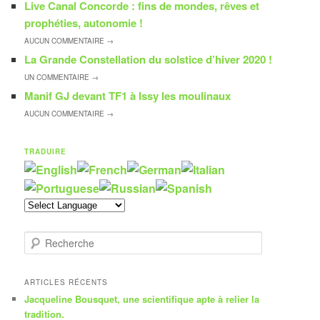
Live Canal Concorde : fins de mondes, rêves et
prophéties, autonomie !
AUCUN
COMMENTAIRE →
La Grande Constellation du solstice d’hiver 2020 !
UN
COMMENTAIRE →
Manif GJ devant TF1 à Issy les moulinaux
AUCUN
COMMENTAIRE →
TRADUIRE
R
e
c
h
ARTICLES RÉCENTS
e
Jacqueline Bousquet, une scientifique apte à relier la
r
tradition.
c