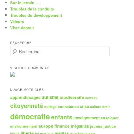
Sur le terrain …
Troubles de la conduite
Troubles du développement
Valeurs
VIvre debout
RECHERCHE
R
e
c
h
VISITORS COMMUNITY
e
r
c
h
NUAGE MOTS-CLÉS
e
autisme
biodiversité
apprentissages
cerveau
citoyenneté
crise
collège
conscience
culture
droit
démocratie
enfants
enseignement
enseigner
europe
finance
inégalités
jeunes
justice
environnement
liberté
médias
numérique
paix
laïcité
loi
musique