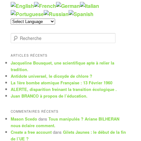
R
e
c
h
ARTICLES RÉCENTS
e
Jacqueline Bousquet, une scientifique apte à relier la
r
tradition.
c
Antidote universel, le dioxyde de chlore ?
h
La 1ère bombe atomique Française : 13 Février 1960
e
ALERTE, disparition freinant la transition écologique .
Juan BRANCO à propos de l’éducation.
COMMENTAIRES RÉCENTS
Mason Scedo
dans
Tous manipulés ? Ariane BILHERAN
nous éclaire comment.
Create a free account
dans
Gilets Jaunes : le début de la fin
de l’UE ?