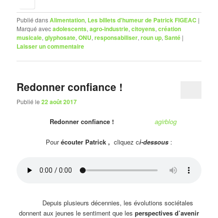
Publié dans
Alimentation
,
Les billets d'humeur de Patrick FIGEAC
|
Marqué avec
adolescents
,
agro-industrie
,
citoyens
,
création
musicale
,
glyphosate
,
ONU
,
responsabiliser
,
roun up
,
Santé
|
Laisser un commentaire
Redonner confiance !
Publié le
22 août 2017
Redonner confiance !
agirblog
Pour
écouter Patrick ,
cliquez c
i-dessous
:
Depuis plusieurs décennies, les évolutions sociétales
donnent aux jeunes le sentiment que les
perspectives d’avenir