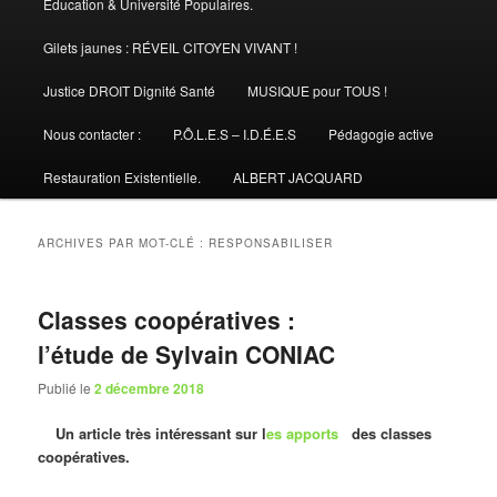
Éducation & Université Populaires.
Gilets jaunes : RÉVEIL CITOYEN VIVANT !
Justice DROIT Dignité Santé
MUSIQUE pour TOUS !
Nous contacter :
P.Ô.L.E.S – I.D.É.E.S
Pédagogie active
Restauration Existentielle.
ALBERT JACQUARD
ARCHIVES PAR MOT-CLÉ :
RESPONSABILISER
Classes coopératives :
l’étude de Sylvain CONIAC
Publié le
2 décembre 2018
Un article très intéressant sur l
es apports
des classes
coopératives.