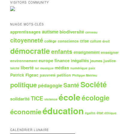
h
VISITORS COMMUNITY
e
r
c
h
NUAGE MOTS-CLÉS
e
autisme
biodiversité
apprentissages
cerveau
citoyenneté
crise
collège
conscience
culture
droit
démocratie
enfants
enseignement
enseigner
europe
finance
inégalités
jeunes
justice
environnement
liberté
médias
numérique
paix
laïcité
loi
musique
Patrick Figeac
petition
pauvreté
Philippe Meirieu
Société
politique
Santé
pédagogie
école
écologie
TICE
solidarité
violence
éducation
économie
état
égalité
éthique
CALENDRIER LUNAIRE