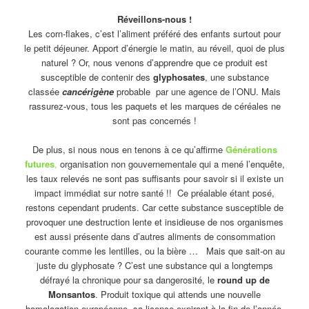
Réveillons-nous !
Les corn-flakes, c’est l’aliment préféré des enfants surtout pour
le petit déjeuner. Apport d’énergie le matin, au réveil, quoi de plus
naturel ? Or, nous venons d’apprendre que ce produit est
susceptible de contenir des
glyphosates
, une substance
classée
cancérigène
probable par une agence de l’ONU. Mais
rassurez-vous, tous les paquets et les marques de céréales ne
sont pas concernés !
De plus, si nous nous en tenons à ce qu’affirme
Générations
futures
,
organisation non gouvernementale qui a mené l’enquête,
les taux relevés ne sont pas suffisants pour savoir si il existe un
impact immédiat sur notre santé !! Ce préalable étant posé,
restons cependant prudents. Car cette substance susceptible de
provoquer une destruction lente et insidieuse de nos organismes
est aussi présente dans d’autres aliments de consommation
courante comme les lentilles, ou la bière … Mais que sait-on au
juste du glyphosate ? C’est une substance qui a longtemps
défrayé la chronique pour sa dangerosité, le
round up de
Monsantos
. Produit toxique qui attends une nouvelle
homologation européenne, sa licence expirant à la fin de l’année.