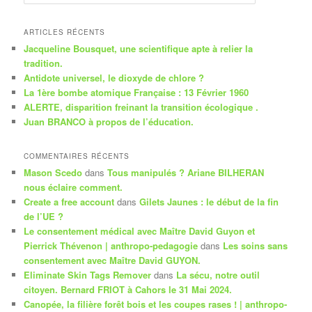
e
c
h
ARTICLES RÉCENTS
e
Jacqueline Bousquet, une scientifique apte à relier la
r
tradition.
c
Antidote universel, le dioxyde de chlore ?
h
La 1ère bombe atomique Française : 13 Février 1960
e
ALERTE, disparition freinant la transition écologique .
Juan BRANCO à propos de l’éducation.
COMMENTAIRES RÉCENTS
Mason Scedo
dans
Tous manipulés ? Ariane BILHERAN
nous éclaire comment.
Create a free account
dans
Gilets Jaunes : le début de la fin
de l’UE ?
Le consentement médical avec Maître David Guyon et
Pierrick Thévenon | anthropo-pedagogie
dans
Les soins sans
consentement avec Maître David GUYON.
Eliminate Skin Tags Remover
dans
La sécu, notre outil
citoyen. Bernard FRIOT à Cahors le 31 Mai 2024.
Canopée, la filière forêt bois et les coupes rases ! | anthropo-