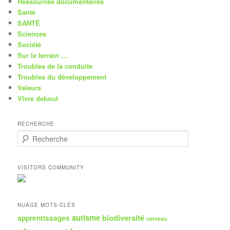
Ressources documentaires
Santé
SANTÉ
Sciences
Société
Sur le terrain …
Troubles de la conduite
Troubles du développement
Valeurs
VIvre debout
RECHERCHE
R
e
c
h
VISITORS COMMUNITY
e
r
c
h
NUAGE MOTS-CLÉS
e
autisme
biodiversité
apprentissages
cerveau