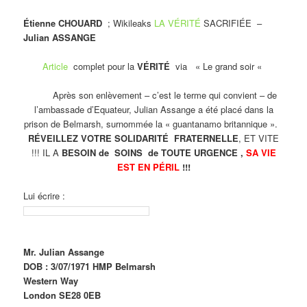
Étienne CHOUARD
; Wikileaks
LA VÉRITÉ
SACRIFIÉE –
Julian ASSANGE
Article
complet pour la
VÉRITÉ
via « Le grand soir «
Après son enlèvement – c’est le terme qui convient – de
l’ambassade d’Equateur, Julian Assange a été placé dans la
prison de Belmarsh, surnommée la « guantanamo britannique ».
RÉVEILLEZ VOTRE SOLIDARITÉ FRATERNELLE
, ET VITE
!!! IL A
BESOIN de SOINS de TOUTE URGENCE ,
SA VIE
EST EN PÉRIL
!!!
Lui écrire :
Mr. Julian Assange
DOB : 3/07/1971 HMP Belmarsh
Western Way
London SE28 0EB