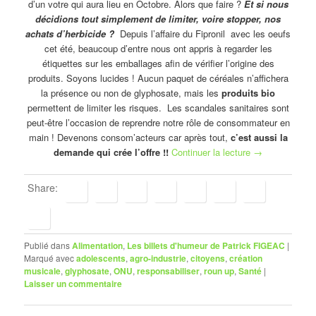
d’un votre qui aura lieu en Octobre. Alors que faire ?
Et si nous
décidions tout simplement de limiter, voire stopper, nos
achats d’herbicide ?
Depuis l’affaire du Fipronil avec les oeufs
cet été, beaucoup d’entre nous ont appris à regarder les
étiquettes sur les emballages afin de vérifier l’origine des
produits. Soyons lucides ! Aucun paquet de céréales n’affichera
la présence ou non de glyphosate, mais les
produits bio
permettent de limiter les risques. Les scandales sanitaires sont
peut-être l’occasion de reprendre notre rôle de consommateur en
main ! Devenons consom’acteurs car après tout,
c’est aussi la
demande qui crée l’offre !!
Continuer la lecture
→
Share:
Publié dans
Alimentation
,
Les billets d'humeur de Patrick FIGEAC
|
Marqué avec
adolescents
,
agro-industrie
,
citoyens
,
création
musicale
,
glyphosate
,
ONU
,
responsabiliser
,
roun up
,
Santé
|
Laisser un commentaire