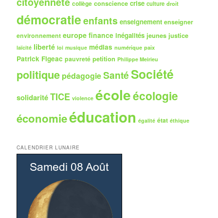
citoyenneté
crise
collège
conscience
culture
droit
démocratie
enfants
enseignement
enseigner
europe
finance
inégalités
jeunes
justice
environnement
liberté
médias
numérique
paix
laïcité
loi
musique
Patrick Figeac
petition
pauvreté
Philippe Meirieu
Société
politique
Santé
pédagogie
école
écologie
TICE
solidarité
violence
éducation
économie
état
égalité
éthique
CALENDRIER LUNAIRE