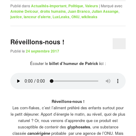
Publié dans
Actualités-Important
,
Politique
,
Valeurs
|
Marqué avec
Antoine Delcour
,
droits humains
,
Juan Branco
,
Julian Assange
,
justice
,
lanceur d'alerte
,
LuxLeaks
,
ONU
,
wikileaks
Réveillons-nous !
Publié le
24 septembre 2017
Écouter le
billet d’humeur de Patrick i
ci :
Réveillons-nous !
Les corn-flakes, c’est l’aliment préféré des enfants surtout pour
le petit déjeuner. Apport d’énergie le matin, au réveil, quoi de plus
naturel ? Or, nous venons d’apprendre que ce produit est
susceptible de contenir des
glyphosates
, une substance
classée
cancérigène
probable par une agence de l’ONU. Mais