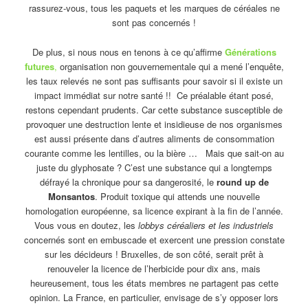
rassurez-vous, tous les paquets et les marques de céréales ne
sont pas concernés !
De plus, si nous nous en tenons à ce qu’affirme
Générations
futures
,
organisation non gouvernementale qui a mené l’enquête,
les taux relevés ne sont pas suffisants pour savoir si il existe un
impact immédiat sur notre santé !! Ce préalable étant posé,
restons cependant prudents. Car cette substance susceptible de
provoquer une destruction lente et insidieuse de nos organismes
est aussi présente dans d’autres aliments de consommation
courante comme les lentilles, ou la bière … Mais que sait-on au
juste du glyphosate ? C’est une substance qui a longtemps
défrayé la chronique pour sa dangerosité, le
round up de
Monsantos
. Produit toxique qui attends une nouvelle
homologation européenne, sa licence expirant à la fin de l’année.
Vous vous en doutez, les
lobbys céréaliers et les industriels
concernés sont en embuscade et exercent une pression constate
sur les décideurs ! Bruxelles, de son côté, serait prêt à
renouveler la licence de l’herbicide pour dix ans, mais
heureusement, tous les états membres ne partagent pas cette
opinion. La France, en particulier, envisage de s’y opposer lors