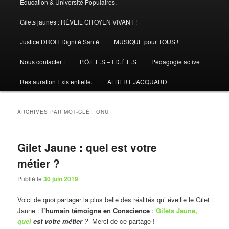
Éducation & Université Populaires.
Gilets jaunes : RÉVEIL CITOYEN VIVANT !
Justice DROIT Dignité Santé
MUSIQUE pour TOUS !
Nous contacter :
P.Ô.L.E.S – I.D.É.E.S
Pédagogie active
Restauration Existentielle.
ALBERT JACQUARD
ARCHIVES PAR MOT-CLÉ :
ONU
Gilet Jaune : quel est votre
métier ?
Publié le
30 juin 2019
Voici de quoi partager la plus belle des réalités qu’ éveille le Gilet
Jaune :
l’humain témoigne en Conscience
:
Gilets Jaune,
quel
est votre métier
?
Merci de ce partage !