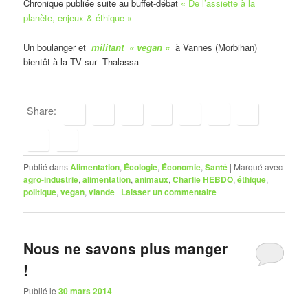
Chronique publiée suite au buffet-débat
« De l’assiette à la
planète, enjeux & éthique »
Un boulanger et
militant « vegan «
à Vannes (Morbihan)
bientôt à la TV sur Thalassa
Share:
Publié dans
Alimentation
,
Écologie
,
Économie
,
Santé
|
Marqué avec
agro-industrie
,
alimentation
,
animaux
,
Charlie HEBDO
,
éthique
,
politique
,
vegan
,
viande
|
Laisser un commentaire
Nous ne savons plus manger
!
Publié le
30 mars 2014