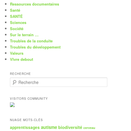
Ressources documentaires
Santé
SANTÉ
Sciences
Société
Sur le terrain …
Troubles de la conduite
Troubles du développement
Valeurs
VIvre debout
RECHERCHE
R
e
c
h
VISITORS COMMUNITY
e
r
c
h
NUAGE MOTS-CLÉS
e
autisme
biodiversité
apprentissages
cerveau