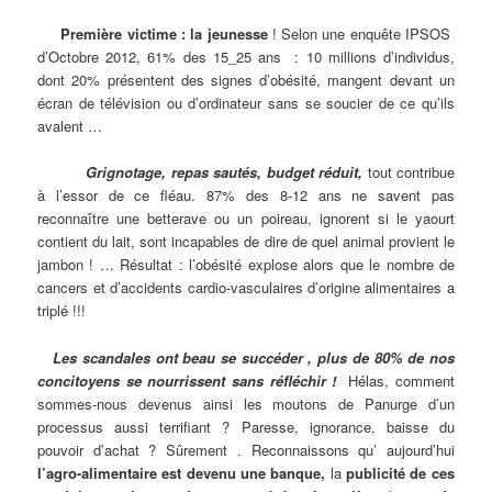
Première victime : la jeunesse
! Selon une enquête IPSOS
d’Octobre 2012, 61% des 15_25 ans : 10 millions d’individus,
dont 20% présentent des signes d’obésité, mangent devant un
écran de télévision ou d’ordinateur sans se soucier de ce qu’ils
avalent …
Grignotage, repas sautés, budget réduit,
tout contribue
à l’essor de ce fléau. 87% des 8-12 ans ne savent pas
reconnaître une betterave ou un poireau, ignorent si le yaourt
contient du lait, sont incapables de dire de quel animal provient le
jambon ! … Résultat : l’obésité explose alors que le nombre de
cancers et d’accidents cardio-vasculaires d’origine alimentaires a
triplé !!!
Les scandales ont beau se succéder , plus de 80% de nos
concitoyens se nourrissent sans réfléchir !
Hélas, comment
sommes-nous devenus ainsi les moutons de Panurge d’un
processus aussi terrifiant ? Paresse, ignorance, baisse du
pouvoir d’achat ? Sûrement . Reconnaissons qu’ aujourd’hui
l’agro-alimentaire est devenu une banque,
la
publicité de ces