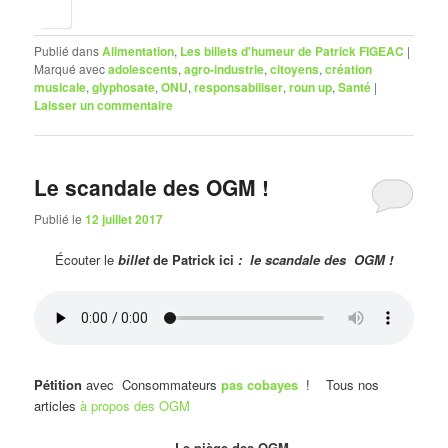
Publié dans
Alimentation
,
Les billets d'humeur de Patrick FIGEAC
|
Marqué avec
adolescents
,
agro-industrie
,
citoyens
,
création
musicale
,
glyphosate
,
ONU
,
responsabiliser
,
roun up
,
Santé
|
Laisser un commentaire
Le scandale des OGM !
Publié le
12 juillet 2017
Écouter le
billet
de Patrick ici
: le scandale des OGM !
Pétition
avec Consommateurs
pas cobayes
! Tous nos
articles
à propos des OGM
Le piège des OGM