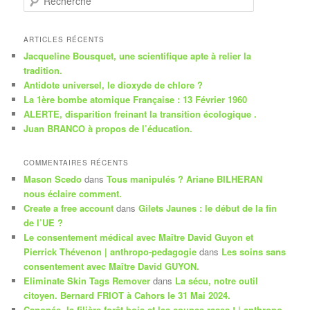
e
c
h
ARTICLES RÉCENTS
e
Jacqueline Bousquet, une scientifique apte à relier la
r
tradition.
c
Antidote universel, le dioxyde de chlore ?
h
La 1ère bombe atomique Française : 13 Février 1960
e
ALERTE, disparition freinant la transition écologique .
Juan BRANCO à propos de l’éducation.
COMMENTAIRES RÉCENTS
Mason Scedo
dans
Tous manipulés ? Ariane BILHERAN
nous éclaire comment.
Create a free account
dans
Gilets Jaunes : le début de la fin
de l’UE ?
Le consentement médical avec Maître David Guyon et
Pierrick Thévenon | anthropo-pedagogie
dans
Les soins sans
consentement avec Maître David GUYON.
Eliminate Skin Tags Remover
dans
La sécu, notre outil
citoyen. Bernard FRIOT à Cahors le 31 Mai 2024.
Canopée, la filière forêt bois et les coupes rases ! | anthropo-