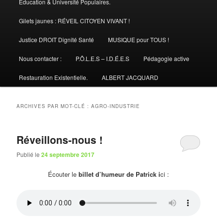
Éducation & Université Populaires.
Gilets jaunes : RÉVEIL CITOYEN VIVANT !
Justice DROIT Dignité Santé
MUSIQUE pour TOUS !
Nous contacter :
P.Ô.L.E.S – I.D.É.E.S
Pédagogie active
Restauration Existentielle.
ALBERT JACQUARD
ARCHIVES PAR MOT-CLÉ :
AGRO-INDUSTRIE
Réveillons-nous !
Publié le
24 septembre 2017
Écouter le
billet d’humeur de Patrick i
ci :