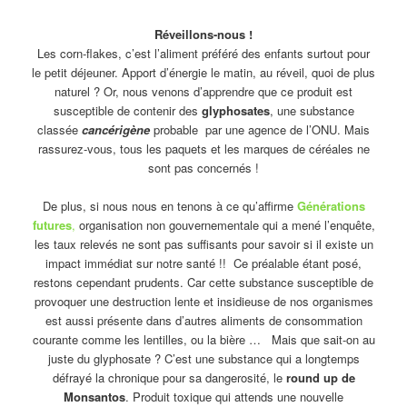
Réveillons-nous !
Les corn-flakes, c’est l’aliment préféré des enfants surtout pour
le petit déjeuner. Apport d’énergie le matin, au réveil, quoi de plus
naturel ? Or, nous venons d’apprendre que ce produit est
susceptible de contenir des
glyphosates
, une substance
classée
cancérigène
probable par une agence de l’ONU. Mais
rassurez-vous, tous les paquets et les marques de céréales ne
sont pas concernés !
De plus, si nous nous en tenons à ce qu’affirme
Générations
futures
,
organisation non gouvernementale qui a mené l’enquête,
les taux relevés ne sont pas suffisants pour savoir si il existe un
impact immédiat sur notre santé !! Ce préalable étant posé,
restons cependant prudents. Car cette substance susceptible de
provoquer une destruction lente et insidieuse de nos organismes
est aussi présente dans d’autres aliments de consommation
courante comme les lentilles, ou la bière … Mais que sait-on au
juste du glyphosate ? C’est une substance qui a longtemps
défrayé la chronique pour sa dangerosité, le
round up de
Monsantos
. Produit toxique qui attends une nouvelle