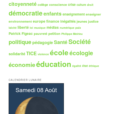
citoyenneté
crise
collège
conscience
culture
droit
démocratie
enfants
enseignement
enseigner
europe
finance
inégalités
jeunes
justice
environnement
liberté
médias
numérique
paix
laïcité
loi
musique
Patrick Figeac
petition
pauvreté
Philippe Meirieu
Société
politique
Santé
pédagogie
école
écologie
TICE
solidarité
violence
éducation
économie
état
égalité
éthique
CALENDRIER LUNAIRE