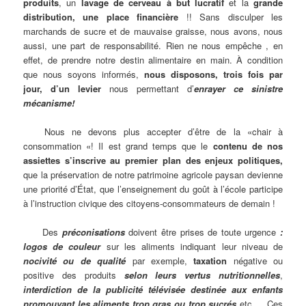
produits
, un
lavage de cerveau à but lucratif
et la
grande
distribution, une place financière
!! Sans disculper les
marchands de sucre et de mauvaise graisse, nous avons, nous
aussi, une part de responsabilité. Rien ne nous empêche , en
effet, de prendre notre destin alimentaire en main. À condition
que nous soyons informés,
nous disposons, trois fois par
jour, d’un levier
nous permettant d’
enrayer ce sinistre
mécanisme!
Nous ne devons plus accepter d’être de la «chair à
consommation «! Il est grand temps que le
contenu de nos
assiettes s’inscrive au premier plan des enjeux politiques,
que la préservation de notre patrimoine agricole paysan devienne
une priorité d’État, que l’enseignement du goût à l’école participe
à l’instruction civique des citoyens-consommateurs de demain !
Des
préconisations
doivent être prises de toute urgence
:
logos de couleur
sur les aliments indiquant leur niveau de
nocivité ou de qualité
par exemple,
taxation
négative ou
positive des produits
selon leurs vertus nutritionnelles
,
interdiction de la publicité télévisée destinée aux enfants
promouvant les aliments trop gras ou trop sucrés
etc … Ces