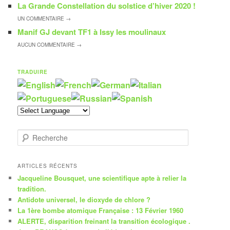
La Grande Constellation du solstice d’hiver 2020 !
UN
COMMENTAIRE →
Manif GJ devant TF1 à Issy les moulinaux
AUCUN
COMMENTAIRE →
TRADUIRE
R
e
c
h
ARTICLES RÉCENTS
e
Jacqueline Bousquet, une scientifique apte à relier la
r
tradition.
c
Antidote universel, le dioxyde de chlore ?
h
La 1ère bombe atomique Française : 13 Février 1960
e
ALERTE, disparition freinant la transition écologique .