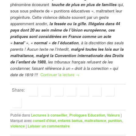
phénomène écoeurant
touche de plus en plus de familles
qui,
sous sous prétexte de « punitions éducatives », maltraitent leur
progéniture. Cette violence débute souvent par un geste
apparemment anodin,
la fessée ou la gifle. Illégales dans 44
pays dont 20 au sein même de l’Union européenne, ces
pratiques sont considérées en France comme un acte
« banal' »
,
« normal » de l’éducation
, à la discrétion des seuls
parents ! Aucun texte ne l’interdit,
malgré toutes les lois sur la
maltraitance, malgré la Convention internationale des Droits
de l’enfant de 1989,
les tribunaux français refusent de les
condamner, faisant référence à un « droit à la correction » qui
date de 1819 !!!
Continuer la lecture
→
Share:
Publié dans
Lectures à conseiller
,
Prologues Education
,
Valeurs
|
Marqué avec
conseil d'état
,
enfants battus
,
maltraitance
,
punition
,
violence
|
Laisser un commentaire