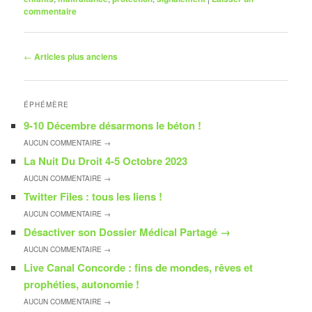
commentaire
Navigation
←
Articles plus anciens
des
articles
ÉPHÉMÈRE
9-10 Décembre désarmons le béton !
AUCUN
COMMENTAIRE →
La Nuit Du Droit 4-5 Octobre 2023
AUCUN
COMMENTAIRE →
Twitter Files : tous les liens !
AUCUN
COMMENTAIRE →
Désactiver son Dossier Médical Partagé
→
AUCUN
COMMENTAIRE →
Live Canal Concorde : fins de mondes, rêves et
prophéties, autonomie !
AUCUN
COMMENTAIRE →