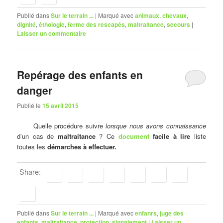
Publié dans
Sur le terrain ...
|
Marqué avec
animaux
,
chevaux
,
dignité
,
éthologie
,
ferme des rescapés
,
maltraitance
,
secours
|
Laisser un commentaire
Repérage des enfants en
danger
Publié le
15 avril 2015
Quelle procédure suivre
lorsque nous avons connaissance
d’un cas de
maltraitance
? Ce
document
facile à lire
liste
toutes les
démarches à effectuer.
Share:
Publié dans
Sur le terrain ...
|
Marqué avec
enfanrs
,
juge des
enfants
,
maltraitance
,
protection
,
signalement
|
Laisser un