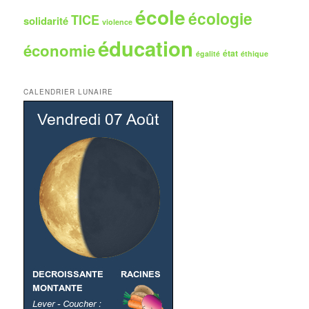
école
écologie
TICE
solidarité
violence
éducation
économie
état
égalité
éthique
CALENDRIER LUNAIRE