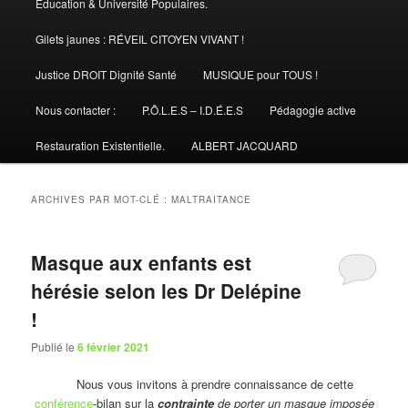
Éducation & Université Populaires.
Gilets jaunes : RÉVEIL CITOYEN VIVANT !
Justice DROIT Dignité Santé
MUSIQUE pour TOUS !
Nous contacter :
P.Ô.L.E.S – I.D.É.E.S
Pédagogie active
Restauration Existentielle.
ALBERT JACQUARD
ARCHIVES PAR MOT-CLÉ :
MALTRAITANCE
Masque aux enfants est
hérésie selon les Dr Delépine
!
Publié le
6 février 2021
Nous vous invitons à prendre connaissance de cette
conférence
-bilan sur la
contrainte
de porter un masque imposée