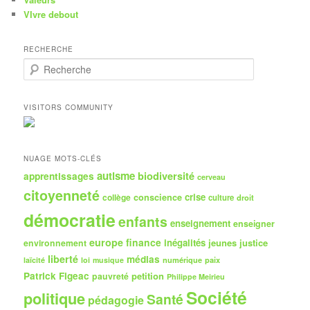
VIvre debout
RECHERCHE
R
e
c
h
VISITORS COMMUNITY
e
r
c
h
NUAGE MOTS-CLÉS
e
autisme
biodiversité
apprentissages
cerveau
citoyenneté
crise
collège
conscience
culture
droit
démocratie
enfants
enseignement
enseigner
europe
finance
inégalités
jeunes
justice
environnement
liberté
médias
numérique
paix
laïcité
loi
musique
Patrick Figeac
petition
pauvreté
Philippe Meirieu
Société
politique
Santé
pédagogie