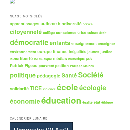
r
c
h
NUAGE MOTS-CLÉS
e
autisme
biodiversité
apprentissages
cerveau
citoyenneté
crise
collège
conscience
culture
droit
démocratie
enfants
enseignement
enseigner
europe
finance
inégalités
jeunes
justice
environnement
liberté
médias
numérique
paix
laïcité
loi
musique
Patrick Figeac
petition
pauvreté
Philippe Meirieu
Société
politique
Santé
pédagogie
école
écologie
TICE
solidarité
violence
éducation
économie
état
égalité
éthique
CALENDRIER LUNAIRE