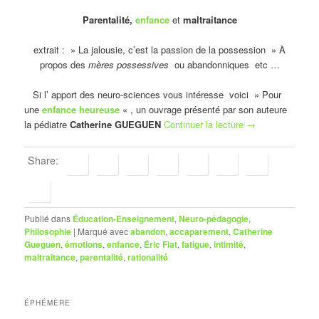
Parentalité,
enfance
et
maltraitance
extrait : » La jalousie, c’est la passion de la possession » À
propos des
mères possessives
ou abandonniques etc …
Si l’ apport des neuro-sciences vous intéresse voici » Pour
une
enfance heureuse
« , un ouvrage présenté par son auteure
la pédiatre
Catherine GUEGUEN
Continuer la lecture
→
Share:
Publié dans
Éducation-Enseignement
,
Neuro-pédagogie
,
Philosophie
|
Marqué avec
abandon
,
accaparement
,
Catherine
Gueguen
,
émotions
,
enfance
,
Éric Fiat
,
fatigue
,
intimité
,
maltraitance
,
parentalité
,
rationalité
ÉPHÉMÈRE