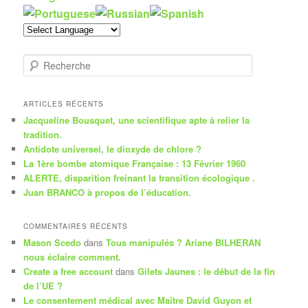
R
e
c
h
ARTICLES RÉCENTS
e
Jacqueline Bousquet, une scientifique apte à relier la
r
tradition.
c
Antidote universel, le dioxyde de chlore ?
h
La 1ère bombe atomique Française : 13 Février 1960
e
ALERTE, disparition freinant la transition écologique .
Juan BRANCO à propos de l’éducation.
COMMENTAIRES RÉCENTS
Mason Scedo
dans
Tous manipulés ? Ariane BILHERAN
nous éclaire comment.
Create a free account
dans
Gilets Jaunes : le début de la fin
de l’UE ?
Le consentement médical avec Maître David Guyon et