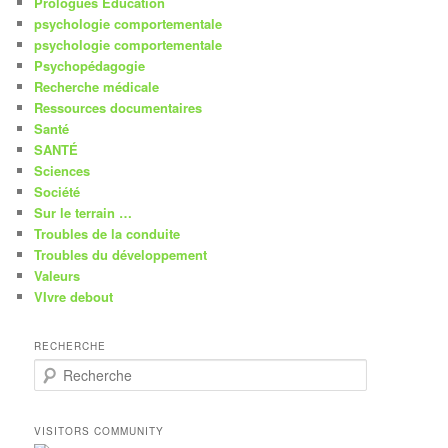
Prologues Education
psychologie comportementale
psychologie comportementale
Psychopédagogie
Recherche médicale
Ressources documentaires
Santé
SANTÉ
Sciences
Société
Sur le terrain …
Troubles de la conduite
Troubles du développement
Valeurs
VIvre debout
RECHERCHE
R
e
c
h
VISITORS COMMUNITY
e