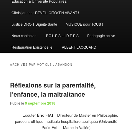
Éducation & Université Populaires.
Gilets jaunes : RÉVEIL CITOYEN VIVANT !
Justice DROIT Dignité Santé
MUSIQUE pour TOUS !
Nous contacter :
P.Ô.L.E.S – I.D.É.E.S
Pédagogie active
Restauration Existentielle.
ALBERT JACQUARD
ARCHIVES PAR MOT-CLÉ :
ABANDON
Réflexions sur la parentalité,
l’enfance, la maltraitance
Publié le
9 septembre 2018
Ecouter
Éric FIAT
Directeur de Master en Philosophie,
parcours éthique médicale hospitalière appliquée (Université
Paris-Est – Marne la Vallée)