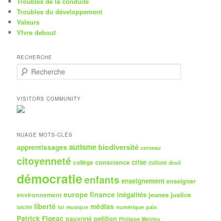
Troubles de la conduite
Troubles du développement
Valeurs
VIvre debout
RECHERCHE
R
e
c
h
VISITORS COMMUNITY
e
r
c
h
NUAGE MOTS-CLÉS
e
autisme
biodiversité
apprentissages
cerveau
citoyenneté
crise
collège
conscience
culture
droit
démocratie
enfants
enseignement
enseigner
europe
finance
inégalités
jeunes
justice
environnement
liberté
médias
numérique
paix
laïcité
loi
musique
Patrick Figeac
petition
pauvreté
Philippe Meirieu