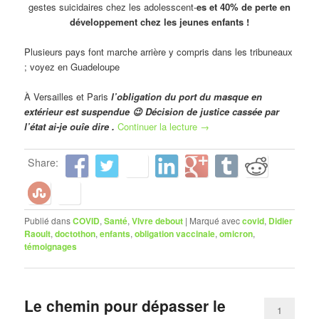
gestes suicidaires chez les adolesscent-
es et 40% de perte en
développement chez les jeunes enfants !
Plusieurs pays font marche arrière y compris dans les tribuneaux
; voyez en Guadeloupe
À Versailles et Paris
l’obligation du port du masque en
extérieur est suspendue 😉 Décision de justice cassée par
l’état ai-je ouîe dire .
Continuer la lecture
→
Share:
Publié dans
COVID
,
Santé
,
VIvre debout
|
Marqué avec
covid
,
Didier
Raoult
,
doctothon
,
enfants
,
obligation vaccinale
,
omicron
,
témoignages
Le chemin pour dépasser le
1