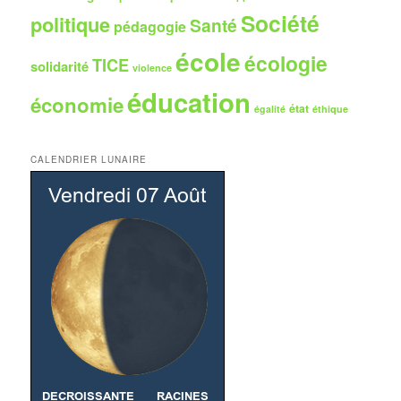
Société
politique
Santé
pédagogie
école
écologie
TICE
solidarité
violence
éducation
économie
état
égalité
éthique
CALENDRIER LUNAIRE