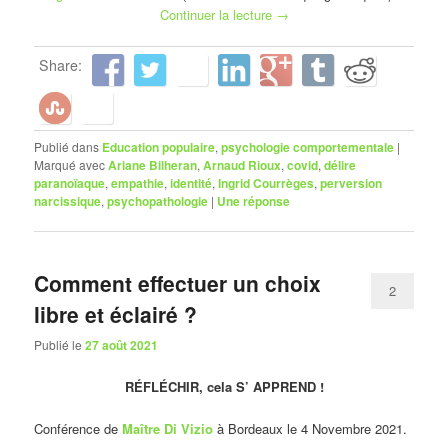
Continuer la lecture
→
Share:
Publié dans
Education populaire
,
psychologie comportementale
|
Marqué avec
Ariane Bilheran
,
Arnaud Rioux
,
covid
,
délire
paranoïaque
,
empathie
,
identité
,
Ingrid Courrèges
,
perversion
narcissique
,
psychopathologie
|
Une
réponse
Comment effectuer un choix
2
libre et éclairé ?
Publié le
27 août 2021
RÉFLÉCHIR, cela S’ APPREND !
Conférence de
Maître Di Vizio
à Bordeaux le 4 Novembre 2021.