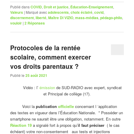
Publié dans
COVID
,
Droit et justice
,
Éducation-Enseignement
,
Valeurs
|
Marqué avec
adolescents
,
choix éclairé
,
covid
,
discernement
,
liberté
,
Maître DI VIZIO
,
mass-médias
,
pédago-philo
,
vouloir
|
2
Réponses
Protocoles de la rentée
scolaire, comment exercer
vos droits parentaux ?
Publié le
25 août 2021
Vidéo : l’
émission
de SUD-RADIO avec expert, syndicat
et Principal de collège (17).
Voici la
publication
officielle
concernant l ‘application
des textes en vigueur dans l’Éducation Nationale. * Posséder un
smartphone ne saurait être une obligation, notamment. En outre
Réaction 19
a signalé fort à propos qu’
il faut préciser
( le cas
échéant) votre non-consentement aux tests et injections