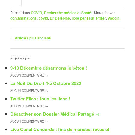
Publié dans
COVID
,
Recherche médicale
,
Santé
|
Marqué avec
contaminations
,
covid
,
Dr Delépine
,
libre penseur
,
Pfizer
,
vaccin
Navigation
←
Articles plus anciens
des
articles
ÉPHÉMÈRE
9-10 Décembre désarmons le béton !
AUCUN
COMMENTAIRE →
La Nuit Du Droit 4-5 Octobre 2023
AUCUN
COMMENTAIRE →
Twitter Files : tous les liens !
AUCUN
COMMENTAIRE →
Désactiver son Dossier Médical Partagé
→
AUCUN
COMMENTAIRE →
Live Canal Concorde : fins de mondes, rêves et