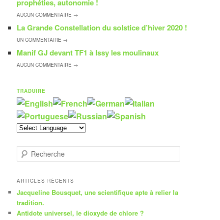
prophéties, autonomie !
AUCUN
COMMENTAIRE →
La Grande Constellation du solstice d’hiver 2020 !
UN
COMMENTAIRE →
Manif GJ devant TF1 à Issy les moulinaux
AUCUN
COMMENTAIRE →
TRADUIRE
R
e
c
h
ARTICLES RÉCENTS
e
Jacqueline Bousquet, une scientifique apte à relier la
r
tradition.
c
Antidote universel, le dioxyde de chlore ?
h