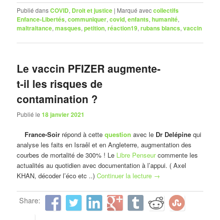
Publié dans
COVID
,
Droit et justice
|
Marqué avec
collectifs
Enfance-Libertés
,
communiquer
,
covid
,
enfants
,
humanité
,
maltraitance
,
masques
,
petition
,
réaction19
,
rubans blancs
,
vaccin
Le vaccin PFIZER augmente-
t-il les risques de
contamination ?
Publié le
18 janvier 2021
France-Soir
répond à cette
question
avec le
Dr Delépine
qui
analyse les faits en Israêl et en Angleterre, augmentation des
courbes de mortalité de 300% ! Le
Libre Penseur
commente les
actualités au quotidien avec documentation à l’appui. ( Axel
KHAN, décoder l’éco etc ..)
Continuer la lecture
→
Share: