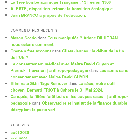
La 1ère bombe atomique Française : 13 Février 1960
e
ALERTE, disparition freinant la transition écologique .
Juan BRANCO à propos de l’éducation.
COMMENTAIRES RÉCENTS
Mason Scedo
dans
Tous manipulés ? Ariane BILHERAN
nous éclaire comment.
Create a free account
dans
Gilets Jaunes : le début de la fin
de l’UE ?
Le consentement médical avec Maître David Guyon et
Pierrick Thévenon | anthropo-pedagogie
dans
Les soins sans
consentement avec Maître David GUYON.
Eliminate Skin Tags Remover
dans
La sécu, notre outil
citoyen. Bernard FRIOT à Cahors le 31 Mai 2024.
Canopée, la filière forêt bois et les coupes rases ! | anthropo-
pedagogie
dans
Observatoire et Institut de la finance durable
décryptent le pacte vert
ARCHIVES
août 2026
mai 2026