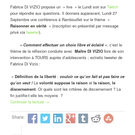
Fabrice DI VIZIO propose un » live » le Lundi soir sur
Twitch
pour répondre aux questions. Il donnera auparavant, Lundi 27
Septembre une conférence à Rambouillet sur le thème »
Raisonner en vérité
» (inscription en présentiel par message
privé via
tweeter
).
« Comment effectuer un choix libre et éclairé »
, c’est le
thème de la réflexion conduite avec
Maître DI VIZIO l
ors de son
intervention à TOURS auprès d’adolescents ; extraits tweeter de
Fabrice Di Vizio :
»
Définition de la liberté
:
vouloir ce qu’on fait et pas faire ce
qu’on veut !
La
volonté suppose la raison
et
la raison, le
discernement
. Or quels sont les critères de discernement ? La
fin justifie-t-elle les moyens ?
Continuer la lecture
→
Share: