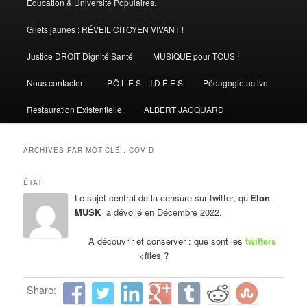
Éducation & Université Populaires.
Gilets jaunes : RÉVEIL CITOYEN VIVANT !
Justice DROIT Dignité Santé
MUSIQUE pour TOUS !
Nous contacter :
P.Ô.L.E.S – I.D.É.E.S
Pédagogie active
Restauration Existentielle.
ALBERT JACQUARD
ARCHIVES PAR MOT-CLÉ :
COVID
ÉTAT
Le sujet central de la censure sur twitter, qu’
Elon
MUSK
a dévoilé en Décembre 2022.
A découvrir et conserver : que sont les
twitters
<files ?
Share: