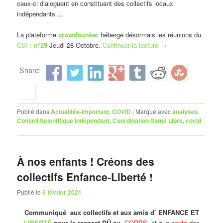
ceux-ci dialoguent en constituant des collectifs locaux
indépendants …
La plateforme
crowdbunker
héberge désormais les réunions du
CSI :
n°29
Jeudi 28 Octobre.
Continuer la lecture
→
Share:
Publié dans
Actualités-Important
,
COVID
|
Marqué avec
analyses
,
Conseil Scientifique Indépendant
,
Coordination Santé Libre
,
covid
À nos enfants ! Créons des
collectifs Enfance-Liberté !
Publié le
5 février 2021
Communiqué aux collectifs et aux amis d’ ENFANCE ET
LIBERTÉ
pour le respect DÛ au
CORPS
et à la
santé
des