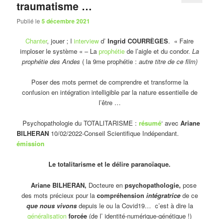
traumatisme …
Publié le
5 décembre 2021
Chanter
, jouer ; l
interview
d’
Ingrid COURRÈGES
. « Faire
imploser le système « – La
prophétie
de l’aigle et du condor.
La
prophétie des Andes
( la 9me prophétie :
autre titre de ce film)
Poser des mots permet de comprendre et transforme la
confusion en intégration intelligible par la nature essentielle de
l’être …
Psychopathologie du TOTALITARISME :
résumé
‘ avec
Ariane
BILHERAN
10/02/2022-Conseil Scientifique Indépendant.
émission
Le totalitarisme et le délire paranoïaque.
Ariane BILHERAN,
Docteure en
psychopathologie,
pose
des mots précieux pour la
compréhension
intégratrice
de ce
que nous vivons
depuis le ou la Covid19… c’est à dire la
généralisation
forcée
(de l’ identité-numérique-génétique !)