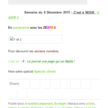
Semaine du 9 Décembre 2015 :
C’est à NOUS
d’
AGIR !!
En
partenariat
avec les
Z
È
B
R
E
S
Pour découvrir les
anciens numéros,
c’est ici
–
1
:
Le journal une page qui se déplie !
Hors-série spécial
Spécial climat
Share:
Publié dans
Actualités-Important
,
Écologie
|
Marqué avec
action
,
climat
,
écologie
,
Fottorino
,
Jardin
,
Le 1
,
Société
,
Zèbres
|
Laisser