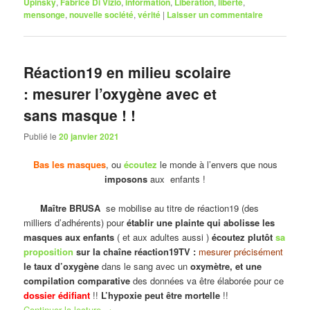
Upinsky
,
Fabrice Di Vizio
,
information
,
Libération
,
liberté
,
mensonge
,
nouvelle société
,
vérité
|
Laisser un commentaire
Réaction19 en milieu scolaire
: mesurer l’oxygène avec et
sans masque ! !
Publié le
20 janvier 2021
Bas les masques
, ou
écoutez
le monde à l’envers que nous
imposons
aux enfants !
Maître BRUSA
se mobilise au titre de réaction19 (des
milliers d’adhérents) pour
établir une plainte qui abolisse les
masques aux enfants
( et aux adultes aussi )
écoutez plutôt
sa
proposition
sur la chaîne réaction19TV :
mesurer précisément
le taux d’oxygène
dans le sang avec un
oxymètre, et une
compilation comparative
des données va être élaborée pour ce
dossier édifiant
!!
L’hypoxie peut être mortelle
!!
Continuer la lecture
→