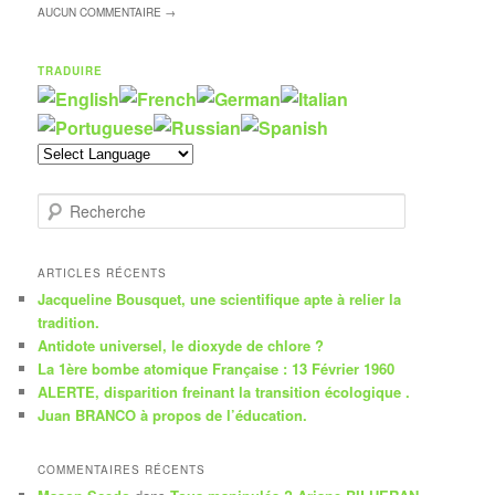
AUCUN
COMMENTAIRE →
TRADUIRE
R
e
c
h
ARTICLES RÉCENTS
e
Jacqueline Bousquet, une scientifique apte à relier la
r
tradition.
c
Antidote universel, le dioxyde de chlore ?
h
La 1ère bombe atomique Française : 13 Février 1960
e
ALERTE, disparition freinant la transition écologique .
Juan BRANCO à propos de l’éducation.
COMMENTAIRES RÉCENTS