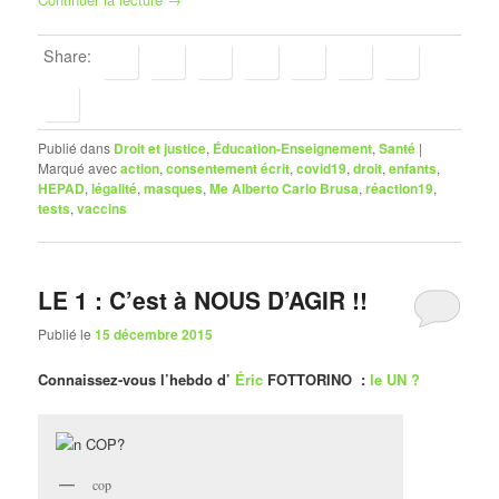
Share:
Publié dans
Droit et justice
,
Éducation-Enseignement
,
Santé
|
Marqué avec
action
,
consentement écrit
,
covid19
,
droit
,
enfants
,
HEPAD
,
légalité
,
masques
,
Me Alberto Carlo Brusa
,
réaction19
,
tests
,
vaccins
LE 1 : C’est à NOUS D’AGIR !!
Publié le
15 décembre 2015
Connaissez-vous l’hebdo d’
Éric
FOTTORINO :
le UN ?
cop