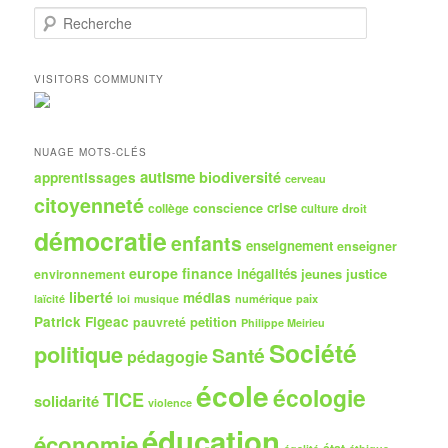
R
e
c
h
VISITORS COMMUNITY
e
r
c
h
NUAGE MOTS-CLÉS
e
autisme
biodiversité
apprentissages
cerveau
citoyenneté
crise
collège
conscience
culture
droit
démocratie
enfants
enseignement
enseigner
europe
finance
inégalités
jeunes
justice
environnement
liberté
médias
numérique
paix
laïcité
loi
musique
Patrick Figeac
petition
pauvreté
Philippe Meirieu
Société
politique
Santé
pédagogie
école
écologie
TICE
solidarité
violence
éducation
économie