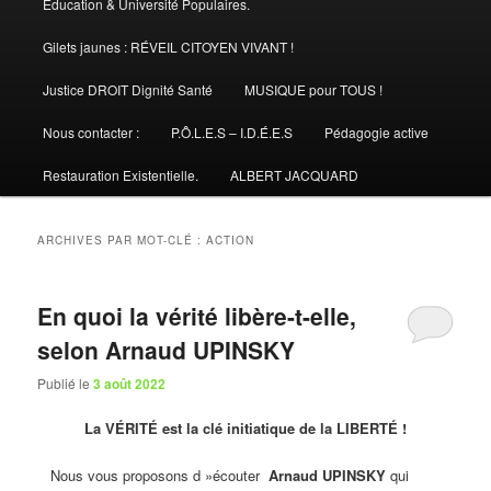
Éducation & Université Populaires.
Gilets jaunes : RÉVEIL CITOYEN VIVANT !
Justice DROIT Dignité Santé
MUSIQUE pour TOUS !
Nous contacter :
P.Ô.L.E.S – I.D.É.E.S
Pédagogie active
Restauration Existentielle.
ALBERT JACQUARD
ARCHIVES PAR MOT-CLÉ :
ACTION
En quoi la vérité libère-t-elle,
selon Arnaud UPINSKY
Publié le
3 août 2022
La VÉRITÉ est la clé initiatique de la LIBERTÉ !
Nous vous proposons d »écouter
Arnaud UPINSKY
qui