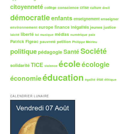
citoyenneté
crise
collège
conscience
culture
droit
démocratie
enfants
enseignement
enseigner
europe
finance
inégalités
jeunes
justice
environnement
liberté
médias
numérique
paix
laïcité
loi
musique
Patrick Figeac
petition
pauvreté
Philippe Meirieu
Société
politique
Santé
pédagogie
école
écologie
TICE
solidarité
violence
éducation
économie
état
égalité
éthique
CALENDRIER LUNAIRE