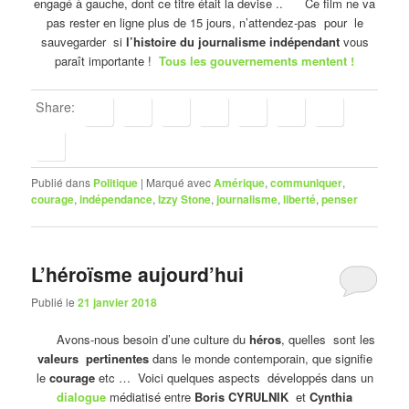
engagé à gauche, dont ce titre était la devise .. Ce film ne va
pas rester en ligne plus de 15 jours, n’attendez-pas pour le
sauvegarder si
l’histoire du journalisme indépendant
vous
paraît importante !
Tous les gouvernements mentent !
Share:
Publié dans
Politique
|
Marqué avec
Amérique
,
communiquer
,
courage
,
indépendance
,
Izzy Stone
,
journalisme
,
liberté
,
penser
L’héroïsme aujourd’hui
Publié le
21 janvier 2018
Avons-nous besoin d’une culture du
héros
, quelles sont les
valeurs pertinentes
dans le monde contemporain, que signifie
le
courage
etc … Voici quelques aspects développés dans un
dialogue
médiatisé entre
Boris CYRULNIK
et
Cynthia