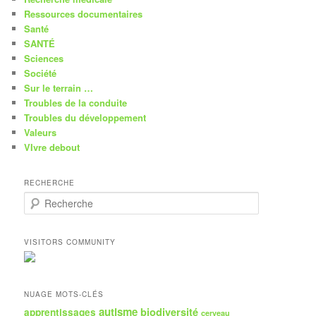
Ressources documentaires
Santé
SANTÉ
Sciences
Société
Sur le terrain …
Troubles de la conduite
Troubles du développement
Valeurs
VIvre debout
RECHERCHE
R
e
c
h
VISITORS COMMUNITY
e
r
c
h
NUAGE MOTS-CLÉS
e
autisme
biodiversité
apprentissages
cerveau