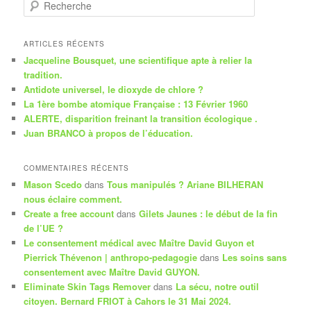
R
e
c
h
ARTICLES RÉCENTS
e
Jacqueline Bousquet, une scientifique apte à relier la
r
tradition.
c
Antidote universel, le dioxyde de chlore ?
h
La 1ère bombe atomique Française : 13 Février 1960
e
ALERTE, disparition freinant la transition écologique .
Juan BRANCO à propos de l’éducation.
COMMENTAIRES RÉCENTS
Mason Scedo
dans
Tous manipulés ? Ariane BILHERAN
nous éclaire comment.
Create a free account
dans
Gilets Jaunes : le début de la fin
de l’UE ?
Le consentement médical avec Maître David Guyon et
Pierrick Thévenon | anthropo-pedagogie
dans
Les soins sans
consentement avec Maître David GUYON.
Eliminate Skin Tags Remover
dans
La sécu, notre outil
citoyen. Bernard FRIOT à Cahors le 31 Mai 2024.