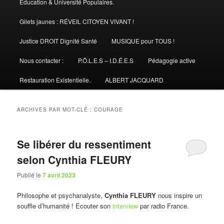
Éducation & Université Populaires.
Gilets jaunes : RÉVEIL CITOYEN VIVANT !
Justice DROIT Dignité Santé
MUSIQUE pour TOUS !
Nous contacter :
P.Ô.L.E.S – I.D.É.E.S
Pédagogie active
Restauration Existentielle.
ALBERT JACQUARD
ARCHIVES PAR MOT-CLÉ :
COURAGE
Se libérer du ressentiment
selon Cynthia FLEURY
Publié le
7 avril 2023
Philosophe et psychanalyste,
Cynthia FLEURY
nous inspire un
souffle d’humanité ! Ecouter son
interview
par radio France.