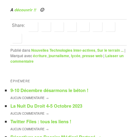
A
découvrir !!
🙂
Share:
Publié dans
Nouvelles Technologies Inter-actives
,
Sur le terrain ...
|
Marqué avec
écriture
,
journalisme
,
lycée
,
presse web
|
Laisser un
commentaire
ÉPHÉMÈRE
9-10 Décembre désarmons le béton !
AUCUN
COMMENTAIRE →
La Nuit Du Droit 4-5 Octobre 2023
AUCUN
COMMENTAIRE →
Twitter Files : tous les liens !
AUCUN
COMMENTAIRE →
Désactiver son Dossier Médical Partagé
→