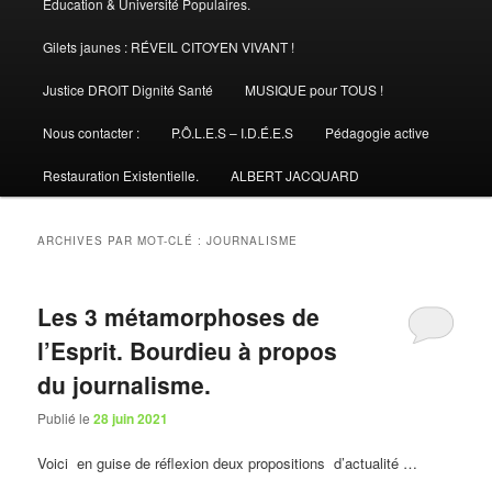
Éducation & Université Populaires.
Gilets jaunes : RÉVEIL CITOYEN VIVANT !
Justice DROIT Dignité Santé
MUSIQUE pour TOUS !
Nous contacter :
P.Ô.L.E.S – I.D.É.E.S
Pédagogie active
Restauration Existentielle.
ALBERT JACQUARD
ARCHIVES PAR MOT-CLÉ :
JOURNALISME
Les 3 métamorphoses de
l’Esprit. Bourdieu à propos
du journalisme.
Publié le
28 juin 2021
Voici en guise de réflexion deux propositions d’actualité …