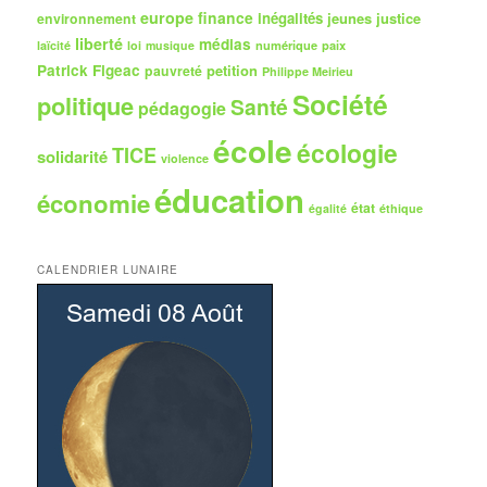
europe
finance
inégalités
jeunes
justice
environnement
liberté
médias
numérique
paix
laïcité
loi
musique
Patrick Figeac
petition
pauvreté
Philippe Meirieu
Société
politique
Santé
pédagogie
école
écologie
TICE
solidarité
violence
éducation
économie
état
égalité
éthique
CALENDRIER LUNAIRE