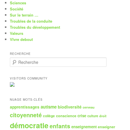
Sciences
Société
Sur le terrain …
Troubles de la conduite
Troubles du développement
Valeurs
VIvre debout
RECHERCHE
R
e
c
h
VISITORS COMMUNITY
e
r
c
h
NUAGE MOTS-CLÉS
e
autisme
biodiversité
apprentissages
cerveau
citoyenneté
crise
collège
conscience
culture
droit
démocratie
enfants
enseignement
enseigner