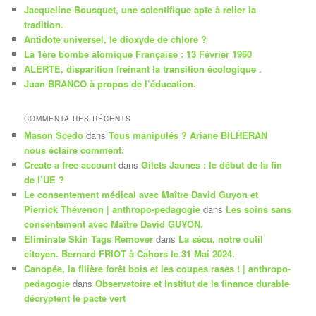
e
Jacqueline Bousquet, une scientifique apte à relier la
r
tradition.
c
Antidote universel, le dioxyde de chlore ?
h
La 1ère bombe atomique Française : 13 Février 1960
e
ALERTE, disparition freinant la transition écologique .
Juan BRANCO à propos de l’éducation.
COMMENTAIRES RÉCENTS
Mason Scedo
dans
Tous manipulés ? Ariane BILHERAN
nous éclaire comment.
Create a free account
dans
Gilets Jaunes : le début de la fin
de l’UE ?
Le consentement médical avec Maître David Guyon et
Pierrick Thévenon | anthropo-pedagogie
dans
Les soins sans
consentement avec Maître David GUYON.
Eliminate Skin Tags Remover
dans
La sécu, notre outil
citoyen. Bernard FRIOT à Cahors le 31 Mai 2024.
Canopée, la filière forêt bois et les coupes rases ! | anthropo-
pedagogie
dans
Observatoire et Institut de la finance durable
décryptent le pacte vert