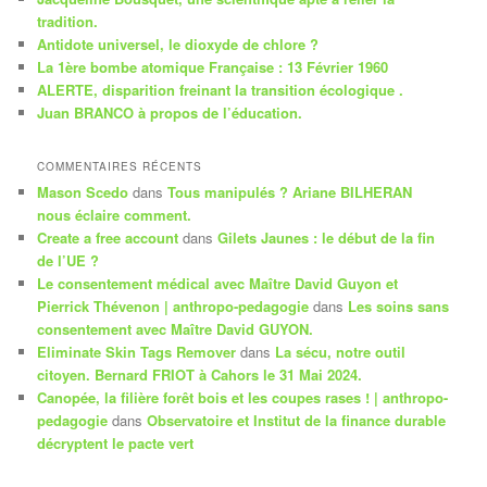
r
tradition.
c
Antidote universel, le dioxyde de chlore ?
h
La 1ère bombe atomique Française : 13 Février 1960
e
ALERTE, disparition freinant la transition écologique .
Juan BRANCO à propos de l’éducation.
COMMENTAIRES RÉCENTS
Mason Scedo
dans
Tous manipulés ? Ariane BILHERAN
nous éclaire comment.
Create a free account
dans
Gilets Jaunes : le début de la fin
de l’UE ?
Le consentement médical avec Maître David Guyon et
Pierrick Thévenon | anthropo-pedagogie
dans
Les soins sans
consentement avec Maître David GUYON.
Eliminate Skin Tags Remover
dans
La sécu, notre outil
citoyen. Bernard FRIOT à Cahors le 31 Mai 2024.
Canopée, la filière forêt bois et les coupes rases ! | anthropo-
pedagogie
dans
Observatoire et Institut de la finance durable
décryptent le pacte vert