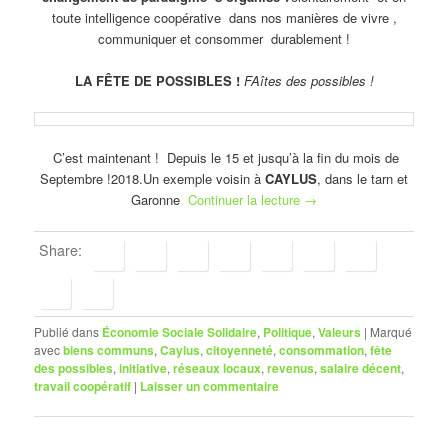
toute intelligence coopérative dans nos manières de vivre ,
communiquer et consommer durablement !
LA FÊTE DE POSSIBLES !
FAîtes des possibles !
C’est maintenant ! Depuis le 15 et jusqu’à la fin du mois de
Septembre !2018.Un exemple voisin à
CAYLUS
, dans le tarn et
Garonne
Continuer la lecture
→
Share:
Publié dans
Économie Sociale Solidaire
,
Politique
,
Valeurs
|
Marqué
avec
biens communs
,
Caylus
,
citoyenneté
,
consommation
,
fête
des possibles
,
initiative
,
réseaux locaux
,
revenus
,
salaire décent
,
travail coopératif
|
Laisser un commentaire