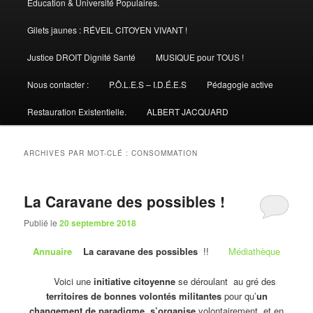
Éducation & Université Populaires.
Gilets jaunes : RÉVEIL CITOYEN VIVANT !
Justice DROIT Dignité Santé
MUSIQUE pour TOUS !
Nous contacter :
P.Ô.L.E.S – I.D.É.E.S
Pédagogie active
Restauration Existentielle.
ALBERT JACQUARD
ARCHIVES PAR MOT-CLÉ :
CONSOMMATION
La Caravane des possibles !
Publié le
20 septembre 2018
Annuaire
La caravane des possibles
!!
Médiathèque
Voici une
initiative citoyenne
se déroulant au gré des
territoires de bonnes volontés militantes
pour qu’
un
changement de paradigme s’organise
volontairement et en