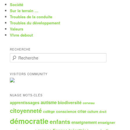
Société
Sur le terrain …
Troubles de la conduite
Troubles du développement
Valeurs
VIvre debout
RECHERCHE
R
e
c
h
VISITORS COMMUNITY
e
r
c
h
NUAGE MOTS-CLÉS
e
autisme
biodiversité
apprentissages
cerveau
citoyenneté
crise
collège
conscience
culture
droit
démocratie
enfants
enseignement
enseigner