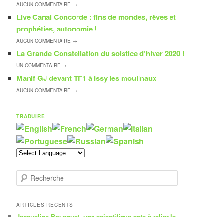
AUCUN
COMMENTAIRE →
Live Canal Concorde : fins de mondes, rêves et
prophéties, autonomie !
AUCUN
COMMENTAIRE →
La Grande Constellation du solstice d’hiver 2020 !
UN
COMMENTAIRE →
Manif GJ devant TF1 à Issy les moulinaux
AUCUN
COMMENTAIRE →
TRADUIRE
R
e
c
h
ARTICLES RÉCENTS
e
Jacqueline Bousquet, une scientifique apte à relier la