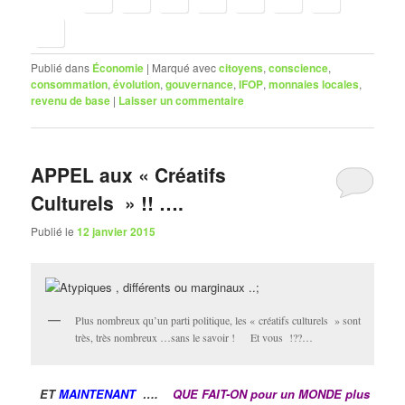
Publié dans
Économie
|
Marqué avec
citoyens
,
conscience
,
consommation
,
évolution
,
gouvernance
,
IFOP
,
monnaies locales
,
revenu de base
|
Laisser un commentaire
APPEL aux « Créatifs
Culturels » !! ….
Publié le
12 janvier 2015
Plus nombreux qu’un parti politique, les « créatifs culturels » sont
très, très nombreux …sans le savoir ! Et vous !??…
ET
MAINTENANT
….
QUE FAIT-ON pour un MONDE plus