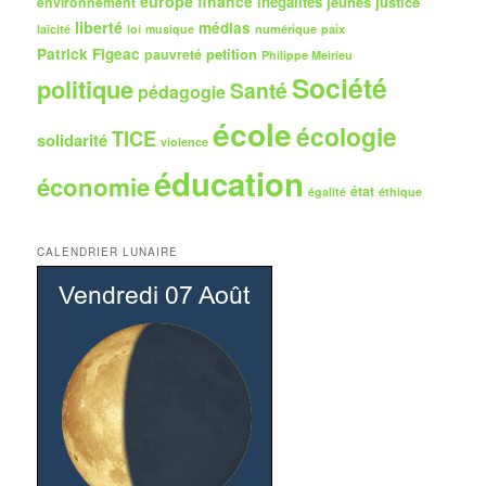
europe
finance
inégalités
jeunes
justice
environnement
liberté
médias
numérique
paix
laïcité
loi
musique
Patrick Figeac
petition
pauvreté
Philippe Meirieu
Société
politique
Santé
pédagogie
école
écologie
TICE
solidarité
violence
éducation
économie
état
égalité
éthique
CALENDRIER LUNAIRE