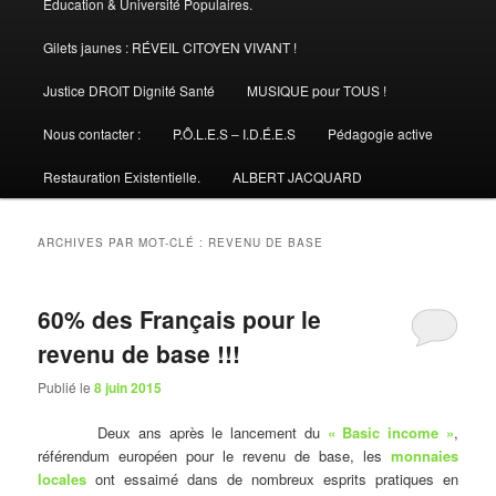
Éducation & Université Populaires.
Gilets jaunes : RÉVEIL CITOYEN VIVANT !
Justice DROIT Dignité Santé
MUSIQUE pour TOUS !
Nous contacter :
P.Ô.L.E.S – I.D.É.E.S
Pédagogie active
Restauration Existentielle.
ALBERT JACQUARD
ARCHIVES PAR MOT-CLÉ :
REVENU DE BASE
60% des Français pour le
revenu de base !!!
Publié le
8 juin 2015
Deux ans après le lancement du
« Basic income »
,
référendum européen pour le revenu de base, les
monnaies
locales
ont essaimé dans de nombreux esprits pratiques en