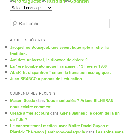
R
e
c
h
ARTICLES RÉCENTS
e
Jacqueline Bousquet, une scientifique apte à relier la
r
tradition.
c
Antidote universel, le dioxyde de chlore ?
h
La 1ère bombe atomique Française : 13 Février 1960
e
ALERTE, disparition freinant la transition écologique .
Juan BRANCO à propos de l’éducation.
COMMENTAIRES RÉCENTS
Mason Scedo
dans
Tous manipulés ? Ariane BILHERAN
nous éclaire comment.
Create a free account
dans
Gilets Jaunes : le début de la fin
de l’UE ?
Le consentement médical avec Maître David Guyon et
Pierrick Thévenon | anthropo-pedagogie
dans
Les soins sans