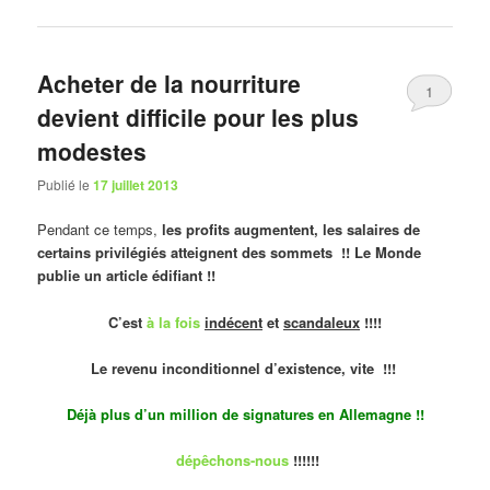
Acheter de la nourriture
1
devient difficile pour les plus
modestes
Publié le
17 juillet 2013
Pendant ce temps,
les profits augmentent, les salaires de
certains privilégiés atteignent des sommets !! Le Monde
publie un article édifiant !!
C’est
à la fois
indécent
et
scandaleux
!!!!
Le revenu inconditionnel d’existence, vite !!!
Déjà plus d’un million de signatures en Allemagne !!
dépêchons-nous
!!!!!!