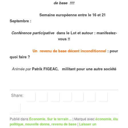
de base !!!!
Semaine européenne entre le 16 et 21
Septembre :
Conférence participative
dans le Lot et autour : manifestez-
vous !!
Un revenu de base décent inconditionnel
: pour
quoi faire ?
Animée par
Patrik FIGEAC, militant pour une autre société
Share:
Publié dans
Économie
,
Sur le terrain ...
|
Marqué avec
économie
,
élu
politique
,
nouvelle donne
,
revenu de base
|
Laisser un