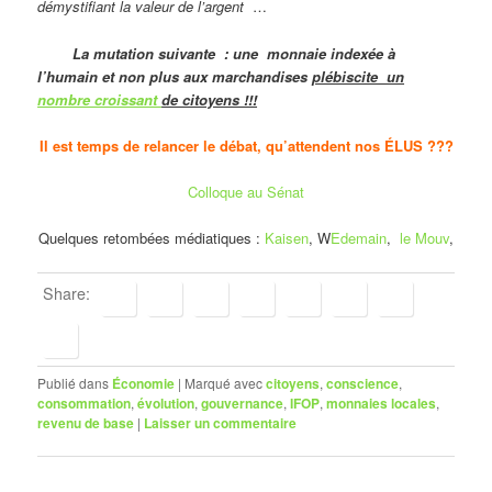
démystifiant la valeur de l’argent
…
La mutation suivante : une monnaie indexée à
l’humain et non plus aux marchandises
plébiscite un
nombre croissant
de citoyens !!!
Il est temps de relancer le débat, qu’attendent nos ÉLUS ???
Colloque au Sénat
Quelques retombées médiatiques :
Kaisen
, W
Edemain
,
le Mouv
,
Share:
Publié dans
Économie
|
Marqué avec
citoyens
,
conscience
,
consommation
,
évolution
,
gouvernance
,
IFOP
,
monnaies locales
,
revenu de base
|
Laisser un commentaire