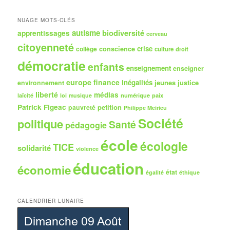
c
h
NUAGE MOTS-CLÉS
e
autisme
biodiversité
apprentissages
cerveau
citoyenneté
crise
collège
conscience
culture
droit
démocratie
enfants
enseignement
enseigner
europe
finance
inégalités
jeunes
justice
environnement
liberté
médias
numérique
paix
laïcité
loi
musique
Patrick Figeac
petition
pauvreté
Philippe Meirieu
Société
politique
Santé
pédagogie
école
écologie
TICE
solidarité
violence
éducation
économie
état
égalité
éthique
CALENDRIER LUNAIRE