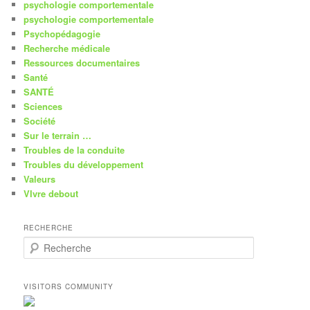
psychologie comportementale
psychologie comportementale
Psychopédagogie
Recherche médicale
Ressources documentaires
Santé
SANTÉ
Sciences
Société
Sur le terrain …
Troubles de la conduite
Troubles du développement
Valeurs
VIvre debout
RECHERCHE
R
e
c
h
VISITORS COMMUNITY
e
r