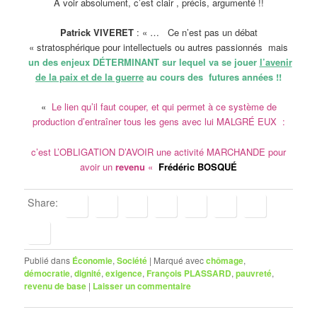
À voir absolument, c’est clair , précis, argumenté !!
Patrick VIVERET
: « … Ce n’est pas un débat
« stratosphérique pour intellectuels ou autres passionnés mais
un des enjeux DÉTERMINANT sur lequel va se jouer
l’avenir
de la paix et de la guerre
au cours des futures années !!
«
Le lien qu’il faut couper, et qui permet à ce système de
production d’entraîner tous les gens avec lui MALGRÉ EUX :
c’est L’OBLIGATION D’AVOIR une activité MARCHANDE pour
avoir un
revenu
«
Frédéric BOSQUÉ
Share:
Publié dans
Économie
,
Société
|
Marqué avec
chômage
,
démocratie
,
dignité
,
exigence
,
François PLASSARD
,
pauvreté
,
revenu de base
|
Laisser un commentaire