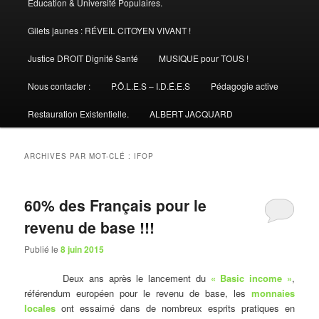
Éducation & Université Populaires.
Gilets jaunes : RÉVEIL CITOYEN VIVANT !
Justice DROIT Dignité Santé
MUSIQUE pour TOUS !
Nous contacter :
P.Ô.L.E.S – I.D.É.E.S
Pédagogie active
Restauration Existentielle.
ALBERT JACQUARD
ARCHIVES PAR MOT-CLÉ :
IFOP
60% des Français pour le
revenu de base !!!
Publié le
8 juin 2015
Deux ans après le lancement du
« Basic income »
,
référendum européen pour le revenu de base, les
monnaies
locales
ont essaimé dans de nombreux esprits pratiques en