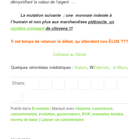
démystifiant la valeur de l’argent
…
La mutation suivante : une monnaie indexée à
l’humain et non plus aux marchandises
plébiscite un
nombre croissant
de citoyens !!!
Il est temps de relancer le débat, qu’attendent nos ÉLUS ???
Colloque au Sénat
Quelques retombées médiatiques :
Kaisen
, W
Edemain
,
le Mouv
,
Share:
Publié dans
Économie
|
Marqué avec
citoyens
,
conscience
,
consommation
,
évolution
,
gouvernance
,
IFOP
,
monnaies locales
,
revenu de base
|
Laisser un commentaire