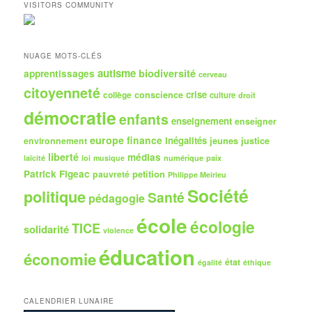
h
VISITORS COMMUNITY
e
r
c
h
NUAGE MOTS-CLÉS
e
autisme
biodiversité
apprentissages
cerveau
citoyenneté
crise
collège
conscience
culture
droit
démocratie
enfants
enseignement
enseigner
europe
finance
inégalités
jeunes
justice
environnement
liberté
médias
numérique
paix
laïcité
loi
musique
Patrick Figeac
petition
pauvreté
Philippe Meirieu
Société
politique
Santé
pédagogie
école
écologie
TICE
solidarité
violence
éducation
économie
état
égalité
éthique
CALENDRIER LUNAIRE