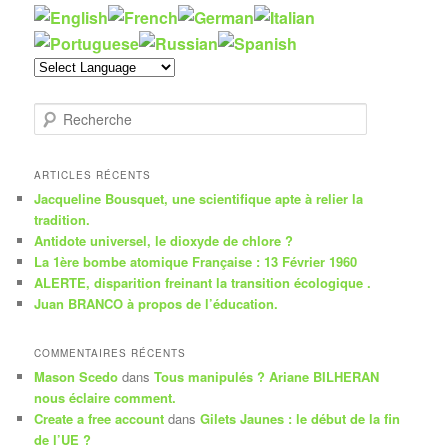
R
e
c
h
ARTICLES RÉCENTS
e
Jacqueline Bousquet, une scientifique apte à relier la
r
tradition.
c
Antidote universel, le dioxyde de chlore ?
h
La 1ère bombe atomique Française : 13 Février 1960
e
ALERTE, disparition freinant la transition écologique .
Juan BRANCO à propos de l’éducation.
COMMENTAIRES RÉCENTS
Mason Scedo
dans
Tous manipulés ? Ariane BILHERAN
nous éclaire comment.
Create a free account
dans
Gilets Jaunes : le début de la fin
de l’UE ?