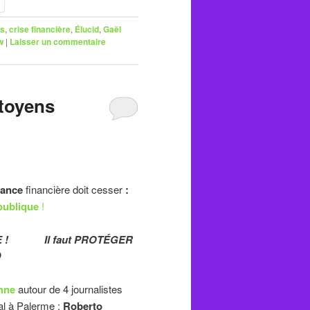
s
,
crise financière
,
Élucid
,
Gaël
w
|
Laisser un commentaire
itoyens
ance
financière doit cesser
:
publique
!
UE ! Il faut PROTÉGER

nne
autour de 4 journalistes
al à Palerme :
Roberto