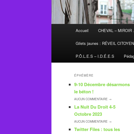
Menu
Accueil
CHEVAL – MIROIR
principal
Gilets jaunes : RÉVEIL CITOYE
P.Ô.L.E.S – I.D.É.E.S
Pédag
ÉPHÉMÈRE
9-10 Décembre désarmons
le béton !
AUCUN
COMMENTAIRE →
La Nuit Du Droit 4-5
Octobre 2023
AUCUN
COMMENTAIRE →
Twitter Files : tous les