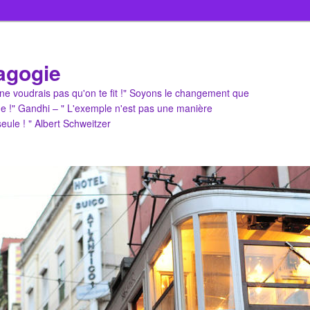
agogie
u ne voudrais pas qu'on te fit !" Soyons le changement que
e !" Gandhi – " L'exemple n'est pas une manière
 seule ! " Albert Schweitzer