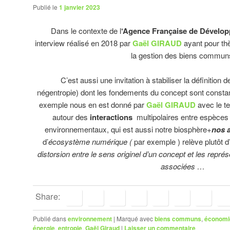
Publié le
1 janvier 2023
Dans le contexte de l
‘Agence Française de Dévelo
interview réalisé en 2018 par
Gaël GIRAUD
ayant pour thè
la gestion des biens commun
C’est aussi une invitation à stabiliser la définition d
négentropie) dont les fondements du concept sont const
exemple nous en est donné par
Gaël GIRAUD
avec le t
autour des
interactions
multipolaires entre espèces 
environnementaux, qui est aussi notre biosphère+
nos 
d’
écosystème numérique (
par exemple ) relève plutôt d
distorsion entre le sens originel d’un concept et les repré
associées …
Share:
Publié dans
environnement
|
Marqué avec
biens communs
,
économie
énergie
,
entropie
,
Gaël Giraud
|
Laisser un commentaire