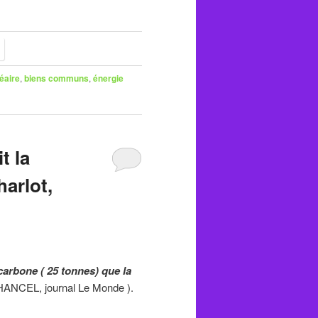
éaire
,
biens communs
,
énergie
t la
arlot,
arbone ( 25 tonnes) que la
ANCEL, journal Le Monde ).