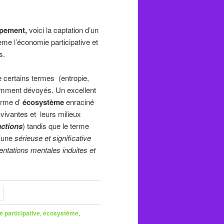
ppement,
voici la captation d’un
me l’économie participative et
s.
e certains termes (entropie,
amment dévoyés. Un excellent
erme d’
écosystème
enraciné
vivantes et leurs milieux
actions
) tandis que le terme
’une
sérieuse et significative
sentations mentales induites et
 participative
,
écosystème
,