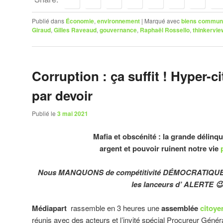
Publié dans
Économie
,
environnement
|
Marqué avec
biens commun
Giraud
,
Gilles Raveaud
,
gouvernance
,
Raphaël Rossello
,
thinkervie
Corruption : ça suffit ! Hyper-c
par devoir
Publié le
3 mai 2021
Mafia et obscénité : la grande délinqu
argent et pouvoir
ruinent notre vie
Nous MANQUONS de compétitivité DÉMOCRATIQ
les lanceurs d’ ALERTE 
Médiapart
rassemble en 3 heures une
assemblée
citoye
réunis avec des acteurs et l’invité spécial Procureur Génér