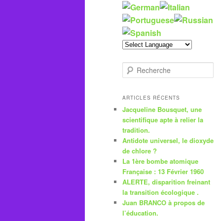
R
e
c
h
ARTICLES RÉCENTS
e
Jacqueline Bousquet, une
r
scientifique apte à relier la
c
tradition.
h
Antidote universel, le dioxyde
e
de chlore ?
La 1ère bombe atomique
Française : 13 Février 1960
ALERTE, disparition freinant
la transition écologique .
Juan BRANCO à propos de
l’éducation.