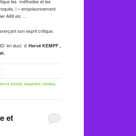
tique les méthodes et les
oqués, l » empoisonnement
tier A69 etc …
exerçant son esprit critique.
 BD ‘en duo) d’
Hervé KEMPF ,
st.
hervé Kempf
,
inégalités
,
médias
,
e et