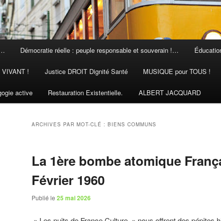
 …
Démocratie réelle : peuple responsable et souverain !…
Éducation
N VIVANT !
Justice DROIT Dignité Santé
MUSIQUE pour TOUS !
ogie active
Restauration Existentielle.
ALBERT JACQUARD
ARCHIVES PAR MOT-CLÉ :
BIENS COMMUNS
La 1ère bombe atomique França
Février 1960
Publié le
25 mai 2026
» Les nuits de France Culture » nous offrent des pépites h