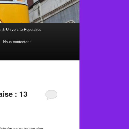
 & Université Populaires.
Nous contacter :
ise : 13
istoriques extraites des