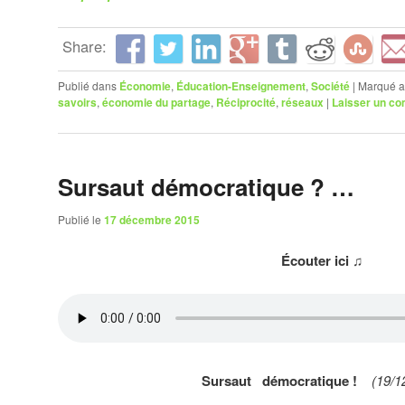
Share:
Publié dans
Économie
,
Éducation-Enseignement
,
Société
|
Marqué a
savoirs
,
économie du partage
,
Réciprocité
,
réseaux
|
Laisser un c
Sursaut démocratique ? …
Publié le
17 décembre 2015
Écouter ici ♫
Sursaut démocratique !
(19/12