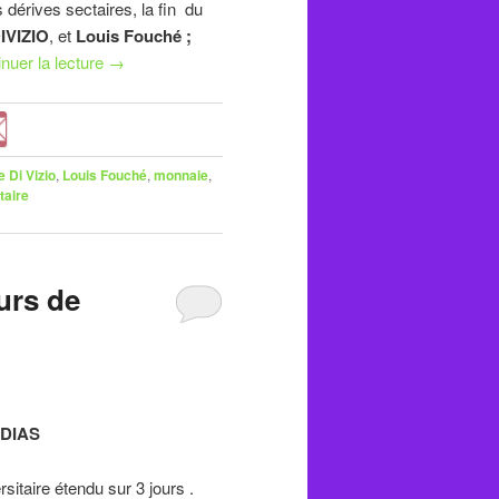
es dérives sectaires, la fin du
IVIZIO
, et
Louis Fouché ;
nuer la lecture
→
e Di Vizio
,
Louis Fouché
,
monnaie
,
taire
urs de
DIAS
taire étendu sur 3 jours .