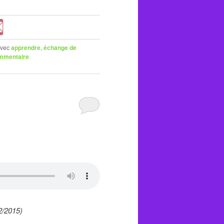
vec
apprendre
,
échange de
ommentaire
/2015)