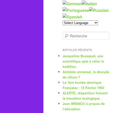
R
e
c
h
ARTICLES RÉCENTS
e
Jacqueline Bousquet, une
r
scientifique apte à relier la
c
tradition.
h
Antidote universel, le dioxyde
e
de chlore ?
La 1ère bombe atomique
Française : 13 Février 1960
ALERTE, disparition freinant
la transition écologique .
Juan BRANCO à propos de
l’éducation.