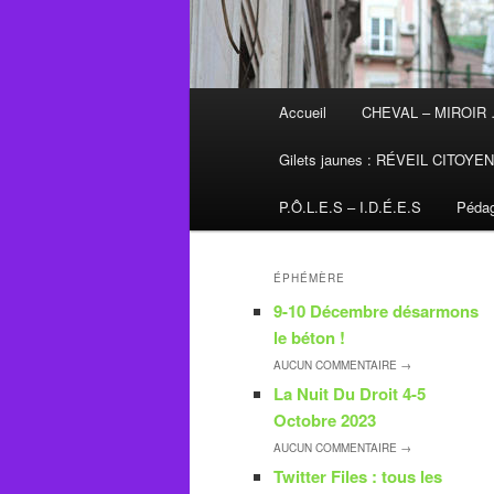
Menu
Accueil
CHEVAL – MIROIR
principal
Gilets jaunes : RÉVEIL CITOYE
P.Ô.L.E.S – I.D.É.E.S
Pédag
ÉPHÉMÈRE
9-10 Décembre désarmons
le béton !
AUCUN
COMMENTAIRE →
La Nuit Du Droit 4-5
Octobre 2023
AUCUN
COMMENTAIRE →
Twitter Files : tous les