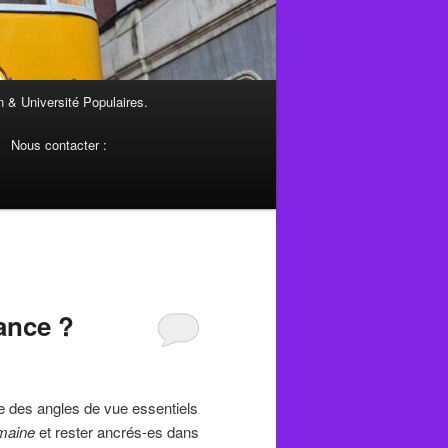
 & Université Populaires.
Nous contacter :
ance ?
re des angles de vue essentiels
maine
et rester ancrés-es dans