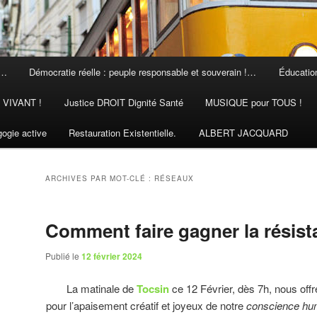
 …
Démocratie réelle : peuple responsable et souverain !…
Éducation
N VIVANT !
Justice DROIT Dignité Santé
MUSIQUE pour TOUS !
ogie active
Restauration Existentielle.
ALBERT JACQUARD
ARCHIVES PAR MOT-CLÉ :
RÉSEAUX
Comment faire gagner la résist
Publié le
12 février 2024
La matinale de
Tocsin
ce 12 Février, dès 7h, nous off
pour l’apaisement créatif et joyeux de notre
conscience hu