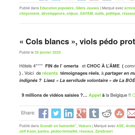
Publié dans
Education populaire
,
Gilets Jaunes
|
Marqué avec
activ
citoyenneté
,
développeurs
,
enjeux
,
GAFAM
,
outils
,
politique
,
réseau
« Cols blancs », viols pédo pro
Publié le
26 janvier 2020
Hôtels 4****
FIN de l’ omerta
et
CHOC À L’ÂME (
comme
) .
Voici de
récents
témoignages réels
, à
partager en ma
indignés ? Lisez « La servitude volontaire » de La BOÉ
9 millions de vidéos saisies ?…
Appel
à
la Belgique !!
C
Share:
Publié dans
Grandir en humanité"
,
Valeurs
|
Marqué avec
ASE
,
droit
Jeff Koon
,
justice
,
pédocriminalité
,
réseaux
,
Zandvoort