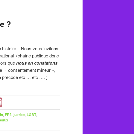
ce ?
histoire ! Nous vous invitons
ational (chaîne publique donc
lors que
nous en constatons
 le « consentement mineur »,
le précoce etc … etc …. )
in
,
FR3
,
justice
,
LGBT
,
seaux