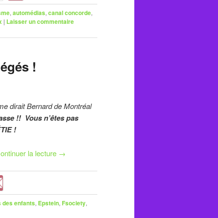
isme
,
automédias
,
canal concorde
,
x
|
Laisser un commentaire
tégés !
 dirait Bernard de Montréal
sse !! Vous n’êtes pas
TIE !
ontinuer la lecture
→
s des enfants
,
Epstein
,
Fsociety
,