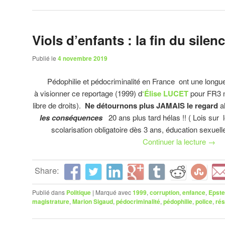
Viols d’enfants : la fin du silen
Publié le
4 novembre 2019
Pédophilie et pédocriminalité en France ont une longue 
à visionner ce reportage (1999) d
‘Élise LUCET
pour FR3 n
libre de droits).
Ne détournons plus JAMAIS le regard
a
les conséquences
20 ans plus tard hélas !! ( Lois sur
scolarisation obligatoire dès 3 ans, éducation sexuel
Continuer la lecture
→
Share:
Publié dans
Politique
|
Marqué avec
1999
,
corruption
,
enfance
,
Epste
magistrature
,
Marion Sigaud
,
pédocriminalité
,
pédophilie
,
police
,
ré