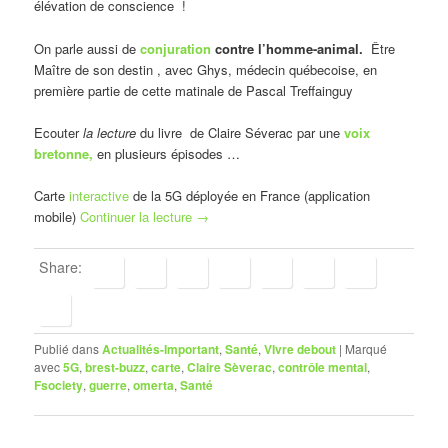
élévation de conscience !
On parle aussi de
conjuration
contre l’homme-animal.
Être
Maître de son destin , avec Ghys, médecin québecoise, en
première partie de cette matinale de Pascal Treffainguy
Ecouter
la lecture
du livre de Claire Séverac par une
voix
bretonne,
en plusieurs épisodes …
Carte
interactive
de la 5G déployée en France (application
mobile)
Continuer la lecture
→
Share:
Publié dans
Actualités-Important
,
Santé
,
VIvre debout
|
Marqué
avec
5G
,
brest-buzz
,
carte
,
Claire Sèverac
,
contrôle mental
,
Fsociety
,
guerre
,
omerta
,
Santé