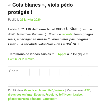
« Cols blancs », viols pédo
protégés !
Publié le
26 janvier 2020
Hôtels 4****
FIN de l’ omerta
et
CHOC À L’ÂME (
comme
dirait Bernard de Montréal
) .
Voici de
récents
témoignages
réels
, à
partager en masse !! Vous n’êtes pas indignés ?
Lisez « La servitude volontaire » de La BOÉTIE !
9 millions de vidéos saisies ?…
Appel
à
la Belgique !!
Continuer la lecture
→
Share:
Publié dans
Grandir en humanité"
,
Valeurs
|
Marqué avec
ASE
,
droits des enfants
,
Epstein
,
Fsociety
,
Jeff Koon
,
justice
,
pédocriminalité
,
réseaux
,
Zandvoort