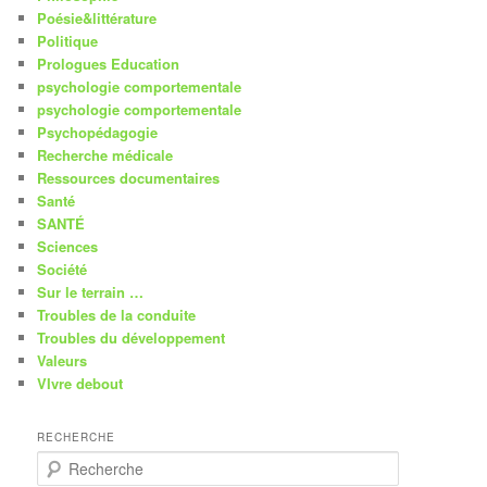
Poésie&littérature
Politique
Prologues Education
psychologie comportementale
psychologie comportementale
Psychopédagogie
Recherche médicale
Ressources documentaires
Santé
SANTÉ
Sciences
Société
Sur le terrain …
Troubles de la conduite
Troubles du développement
Valeurs
VIvre debout
RECHERCHE
R
e