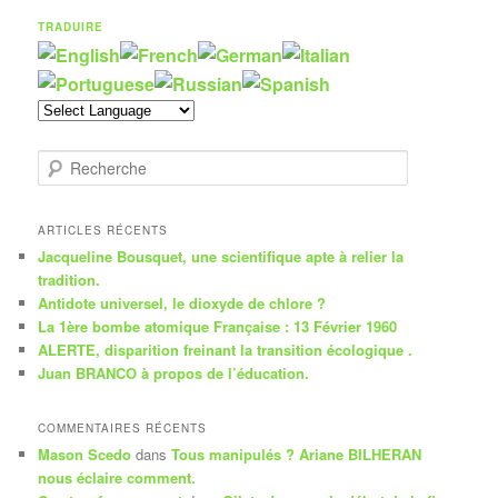
TRADUIRE
R
e
c
h
ARTICLES RÉCENTS
e
Jacqueline Bousquet, une scientifique apte à relier la
r
tradition.
c
Antidote universel, le dioxyde de chlore ?
h
La 1ère bombe atomique Française : 13 Février 1960
e
ALERTE, disparition freinant la transition écologique .
Juan BRANCO à propos de l’éducation.
COMMENTAIRES RÉCENTS
Mason Scedo
dans
Tous manipulés ? Ariane BILHERAN
nous éclaire comment.