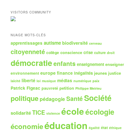
c
h
VISITORS COMMUNITY
e
r
c
h
NUAGE MOTS-CLÉS
e
autisme
biodiversité
apprentissages
cerveau
citoyenneté
crise
collège
conscience
culture
droit
démocratie
enfants
enseignement
enseigner
europe
finance
inégalités
jeunes
justice
environnement
liberté
médias
numérique
paix
laïcité
loi
musique
Patrick Figeac
petition
pauvreté
Philippe Meirieu
Société
politique
Santé
pédagogie
école
écologie
TICE
solidarité
violence
éducation
économie
état
égalité
éthique