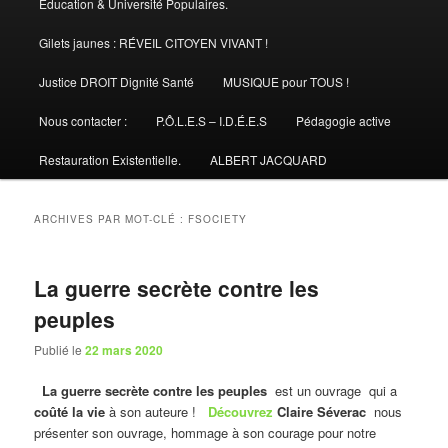
Éducation & Université Populaires.
Gilets jaunes : RÉVEIL CITOYEN VIVANT !
Justice DROIT Dignité Santé
MUSIQUE pour TOUS !
Nous contacter :
P.Ô.L.E.S – I.D.É.E.S
Pédagogie active
Restauration Existentielle.
ALBERT JACQUARD
ARCHIVES PAR MOT-CLÉ :
FSOCIETY
La guerre secrète contre les
peuples
Publié le
22 mars 2020
La guerre secrète contre les peuples
est un ouvrage qui a
coûté la vie
à son auteure !
Découvrez
Claire Séverac
nous
présenter son ouvrage, hommage à son courage pour notre