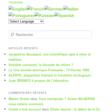
TRADUIRE
R
e
c
h
ARTICLES RÉCENTS
e
Jacqueline Bousquet, une scientifique apte à relier la
r
tradition.
c
Antidote universel, le dioxyde de chlore ?
h
La 1ère bombe atomique Française : 13 Février 1960
e
ALERTE, disparition freinant la transition écologique .
Juan BRANCO à propos de l’éducation.
COMMENTAIRES RÉCENTS
Mason Scedo
dans
Tous manipulés ? Ariane BILHERAN
nous éclaire comment.
Create a free account
dans
Gilets Jaunes : le début de la fin