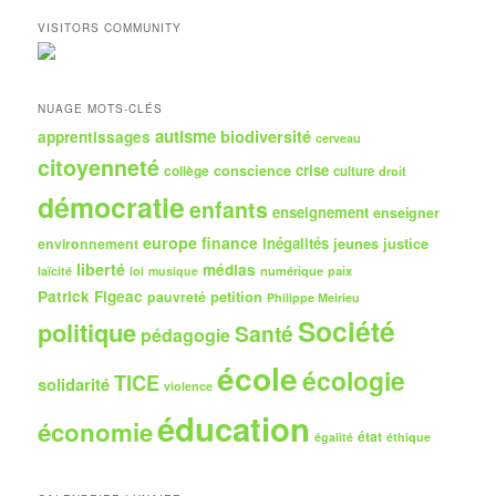
c
h
VISITORS COMMUNITY
e
r
c
h
NUAGE MOTS-CLÉS
e
autisme
biodiversité
apprentissages
cerveau
citoyenneté
crise
collège
conscience
culture
droit
démocratie
enfants
enseignement
enseigner
europe
finance
inégalités
jeunes
justice
environnement
liberté
médias
numérique
paix
laïcité
loi
musique
Patrick Figeac
petition
pauvreté
Philippe Meirieu
Société
politique
Santé
pédagogie
école
écologie
TICE
solidarité
violence
éducation
économie
état
égalité
éthique