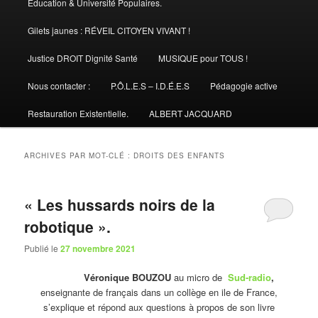
Éducation & Université Populaires.
Gilets jaunes : RÉVEIL CITOYEN VIVANT !
Justice DROIT Dignité Santé
MUSIQUE pour TOUS !
Nous contacter :
P.Ô.L.E.S – I.D.É.E.S
Pédagogie active
Restauration Existentielle.
ALBERT JACQUARD
ARCHIVES PAR MOT-CLÉ :
DROITS DES ENFANTS
« Les hussards noirs de la
robotique ».
Publié le
27 novembre 2021
Véronique BOUZOU
au micro de
Sud-radio
,
enseignante de français dans un collège en ile de France,
s’explique et répond aux questions à propos de son livre