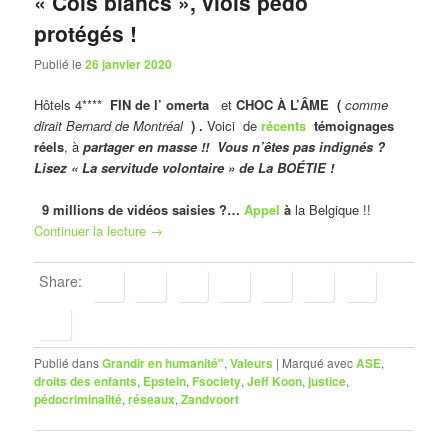
« Cols blancs », viols pédo
protégés !
Publié le
26 janvier 2020
Hôtels 4****
FIN de l’ omerta
et
CHOC À L’ÂME (
comme
dirait Bernard de Montréal
) .
Voici de
récents
témoignages
réels
, à
partager en masse !! Vous n’êtes pas indignés ?
Lisez « La servitude volontaire » de La BOÉTIE !
9 millions de vidéos saisies ?…
Appel
à
la Belgique !!
Continuer la lecture
→
Share:
Publié dans
Grandir en humanité"
,
Valeurs
|
Marqué avec
ASE
,
droits des enfants
,
Epstein
,
Fsociety
,
Jeff Koon
,
justice
,
pédocriminalité
,
réseaux
,
Zandvoort