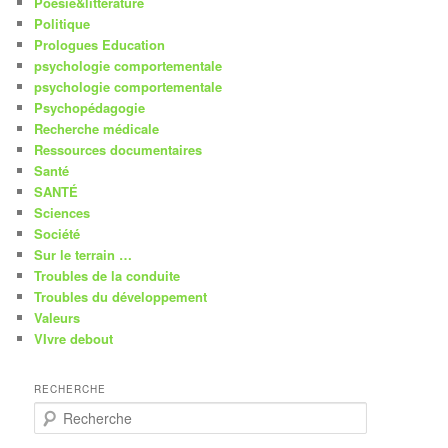
Poésie&littérature
Politique
Prologues Education
psychologie comportementale
psychologie comportementale
Psychopédagogie
Recherche médicale
Ressources documentaires
Santé
SANTÉ
Sciences
Société
Sur le terrain …
Troubles de la conduite
Troubles du développement
Valeurs
VIvre debout
RECHERCHE
R
e