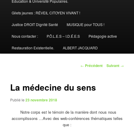
Éducation & Université Populaires.
Gilets jaunes : RÉVEIL CITOYEN VIVANT !
Justice DROIT Dignité Santé
MUSIQUE pour TOUS !
Nous contacter :
P.Ô.L.E.S – I.D.É.E.S
Pédagogie active
Restauration Existentielle.
ALBERT JACQUARD
Navigation
←
Précédent
Suivant
→
des
articles
La médecine du sens
Publié le
23 novembre 2018
Notre corps est le témoin de la manière dont nous nous
accomplissons …Avec des web-conférences thématiques telles
que :