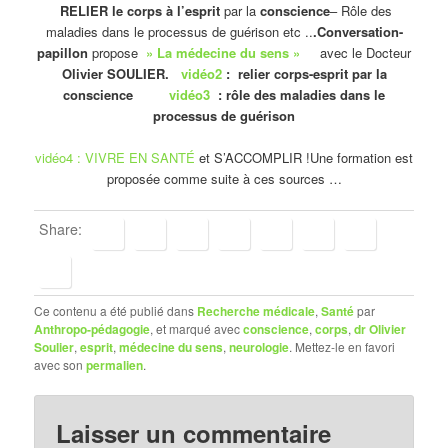
RELIER le corps à l’esprit
par la
conscience
– Rôle des
maladies dans le processus de guérison etc ..
.Conversation-
papillon
propose
» La médecine du sens »
avec le Docteur
Olivier SOULIER.
vidéo2
: relier corps-esprit par la
conscience
vidéo3
: rôle des maladies dans le
processus de guérison
vidéo4 : VIVRE EN SANTÉ
et S’ACCOMPLIR !
Une formation est
proposée comme suite à ces sources …
Share:
Ce contenu a été publié dans
Recherche médicale
,
Santé
par
Anthropo-pédagogie
, et marqué avec
conscience
,
corps
,
dr Olivier
Soulier
,
esprit
,
médecine du sens
,
neurologie
. Mettez-le en favori
avec son
permalien
.
Laisser un commentaire