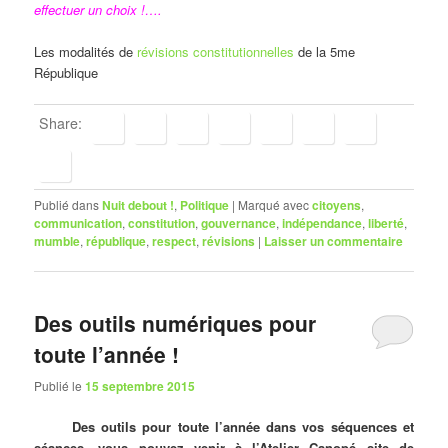
effectuer un choix !….
Les modalités de
révisions constitutionnelles
de la 5me
République
Share:
Publié dans
Nuit debout !
,
Politique
|
Marqué avec
citoyens
,
communication
,
constitution
,
gouvernance
,
indépendance
,
liberté
,
mumble
,
république
,
respect
,
révisions
|
Laisser un commentaire
Des outils numériques pour
toute l’année !
Publié le
15 septembre 2015
Des outils pour toute l’année dans vos séquences et
séances, vous pouvez venir à l’Atelier Canopé site de