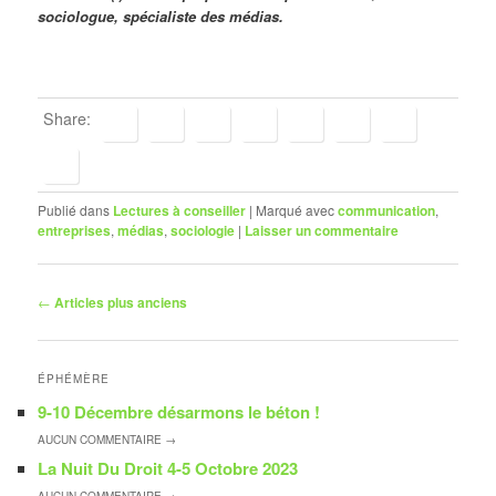
sociologue, spécialiste des médias.
Share:
Publié dans
Lectures à conseiller
|
Marqué avec
communication
,
entreprises
,
médias
,
sociologie
|
Laisser un commentaire
Navigation
←
Articles plus anciens
des
articles
ÉPHÉMÈRE
9-10 Décembre désarmons le béton !
AUCUN
COMMENTAIRE →
La Nuit Du Droit 4-5 Octobre 2023