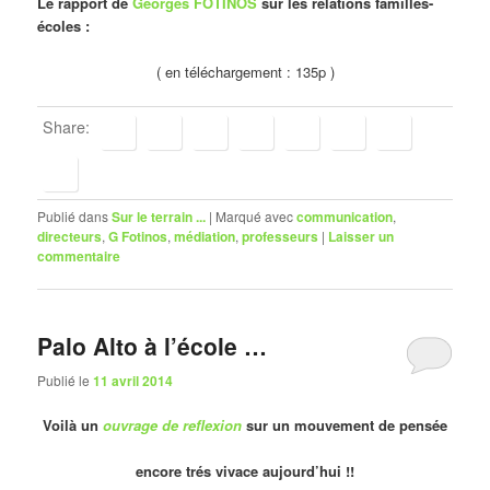
Le rapport de
Georges FOTINOS
sur les relations familles-
écoles :
( en téléchargement : 135p )
Share:
Publié dans
Sur le terrain ...
|
Marqué avec
communication
,
directeurs
,
G Fotinos
,
médiation
,
professeurs
|
Laisser un
commentaire
Palo Alto à l’école …
Publié le
11 avril 2014
Voilà un
ouvrage de reflexion
sur un mouvement de pensée
encore trés vivace aujourd’hui !!