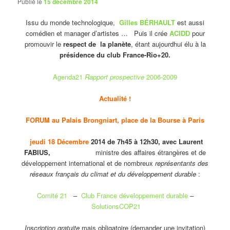
Publié le
15 décembre 2014
Issu du monde technologique,
Gilles BÉRHAULT
est aussi
comédien et manager d’artistes … Puis il crée
ACIDD
pour
promouvir le
respect de la planète
, étant aujourdhui élu à la
présidence du club France-Rio+20.
Agenda21
Rapport prospective
2006-2009
Actualité !
FORUM au Palais Brongniart, place de la Bourse à Paris
jeudi 18 Décembre
2014 de 7h45 à 12h30, avec Laurent
FABIUS,
ministre des affaires étrangères et de
développement international et de nombreux
représentants des
réseaux français du climat et du développement durable
:
Comité 21
–
Club France développement durable
–
SolutionsCOP21
Inscription gratuite
mais obligatoire (demander une invitation)