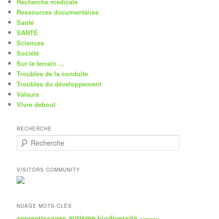
Recherche médicale
Ressources documentaires
Santé
SANTÉ
Sciences
Société
Sur le terrain …
Troubles de la conduite
Troubles du développement
Valeurs
VIvre debout
RECHERCHE
R
e
c
h
VISITORS COMMUNITY
e
r
c
h
NUAGE MOTS-CLÉS
e
autisme
biodiversité
apprentissages
cerveau