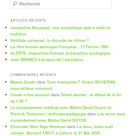
R
e
c
h
ARTICLES RÉCENTS
e
Jacqueline Bousquet, une scientifique apte à relier la
r
tradition.
c
Antidote universel, le dioxyde de chlore ?
h
La 1ère bombe atomique Française : 13 Février 1960
e
ALERTE, disparition freinant la transition écologique .
Juan BRANCO à propos de l’éducation.
COMMENTAIRES RÉCENTS
Mason Scedo
dans
Tous manipulés ? Ariane BILHERAN
nous éclaire comment.
Create a free account
dans
Gilets Jaunes : le début de la fin
de l’UE ?
Le consentement médical avec Maître David Guyon et
Pierrick Thévenon | anthropo-pedagogie
dans
Les soins sans
consentement avec Maître David GUYON.
Eliminate Skin Tags Remover
dans
La sécu, notre outil
citoyen. Bernard FRIOT à Cahors le 31 Mai 2024.