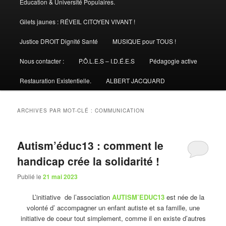
Éducation & Université Populaires.
Gilets jaunes : RÉVEIL CITOYEN VIVANT !
Justice DROIT Dignité Santé
MUSIQUE pour TOUS !
Nous contacter :
P.Ô.L.E.S – I.D.É.E.S
Pédagogie active
Restauration Existentielle.
ALBERT JACQUARD
ARCHIVES PAR MOT-CLÉ :
COMMUNICATION
Autism’éduc13 : comment le
handicap crée la solidarité !
Publié le
21 mai 2023
L’initiative de l’association
AUTISM’EDUC13
est née de la
volonté d’ accompagner un enfant autiste et sa famille, une
initiative de coeur tout simplement, comme il en existe d’autres