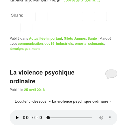
lire dans le journal MIDI LIBRE .
Continuer la lecture
→
Share:
Publié dans
Actualités-Important
,
Gilets Jaunes
,
Santé
|
Marqué
avec
communication
,
cov19
,
industriels
,
omerta
,
soignants
,
témoignages
,
tests
La violence psychique
ordinaire
Publié le
25 avril 2018
Ecouter ci-dessous
» La violence psychique ordinaire «