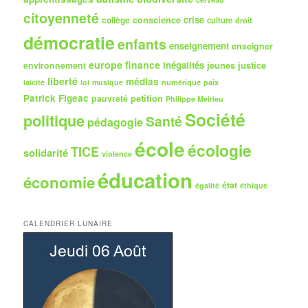
citoyenneté
crise
collège
conscience
culture
droit
démocratie
enfants
enseignement
enseigner
europe
finance
inégalités
jeunes
justice
environnement
liberté
médias
numérique
paix
laïcité
loi
musique
Patrick Figeac
petition
pauvreté
Philippe Meirieu
Société
politique
Santé
pédagogie
école
écologie
TICE
solidarité
violence
éducation
économie
état
égalité
éthique
CALENDRIER LUNAIRE