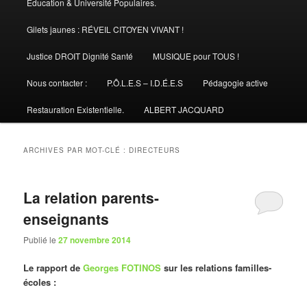
Éducation & Université Populaires.
Gilets jaunes : RÉVEIL CITOYEN VIVANT !
Justice DROIT Dignité Santé
MUSIQUE pour TOUS !
Nous contacter :
P.Ô.L.E.S – I.D.É.E.S
Pédagogie active
Restauration Existentielle.
ALBERT JACQUARD
ARCHIVES PAR MOT-CLÉ :
DIRECTEURS
La relation parents-
enseignants
Publié le
27 novembre 2014
Le rapport de
Georges FOTINOS
sur les relations familles-
écoles :