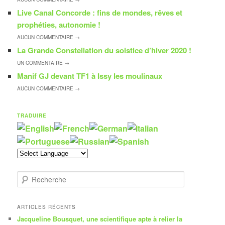
Live Canal Concorde : fins de mondes, rêves et
prophéties, autonomie !
AUCUN
COMMENTAIRE →
La Grande Constellation du solstice d’hiver 2020 !
UN
COMMENTAIRE →
Manif GJ devant TF1 à Issy les moulinaux
AUCUN
COMMENTAIRE →
TRADUIRE
R
e
c
h
ARTICLES RÉCENTS
e
Jacqueline Bousquet, une scientifique apte à relier la
r