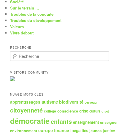
Société
Sur le terrain …
Troubles de la conduite
Troubles du développement
Valeurs
VIvre debout
RECHERCHE
R
e
c
h
VISITORS COMMUNITY
e
r
c
h
NUAGE MOTS-CLÉS
e
autisme
biodiversité
apprentissages
cerveau
citoyenneté
crise
collège
conscience
culture
droit
démocratie
enfants
enseignement
enseigner
europe
finance
inégalités
jeunes
justice
environnement