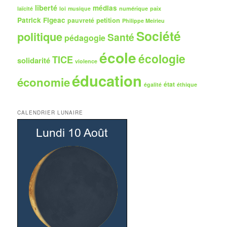
liberté
médias
numérique
paix
laïcité
loi
musique
Patrick Figeac
petition
pauvreté
Philippe Meirieu
Société
politique
Santé
pédagogie
école
écologie
TICE
solidarité
violence
éducation
économie
état
égalité
éthique
CALENDRIER LUNAIRE