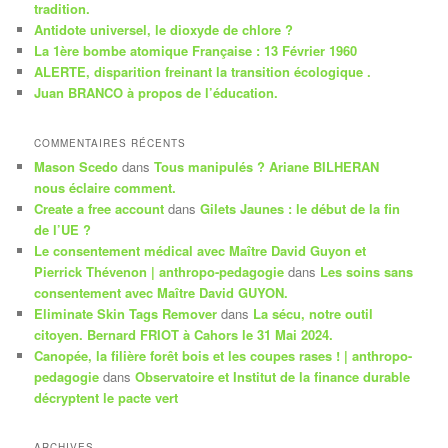
tradition.
c
Antidote universel, le dioxyde de chlore ?
h
La 1ère bombe atomique Française : 13 Février 1960
e
ALERTE, disparition freinant la transition écologique .
Juan BRANCO à propos de l’éducation.
COMMENTAIRES RÉCENTS
Mason Scedo
dans
Tous manipulés ? Ariane BILHERAN
nous éclaire comment.
Create a free account
dans
Gilets Jaunes : le début de la fin
de l’UE ?
Le consentement médical avec Maître David Guyon et
Pierrick Thévenon | anthropo-pedagogie
dans
Les soins sans
consentement avec Maître David GUYON.
Eliminate Skin Tags Remover
dans
La sécu, notre outil
citoyen. Bernard FRIOT à Cahors le 31 Mai 2024.
Canopée, la filière forêt bois et les coupes rases ! | anthropo-
pedagogie
dans
Observatoire et Institut de la finance durable
décryptent le pacte vert
ARCHIVES