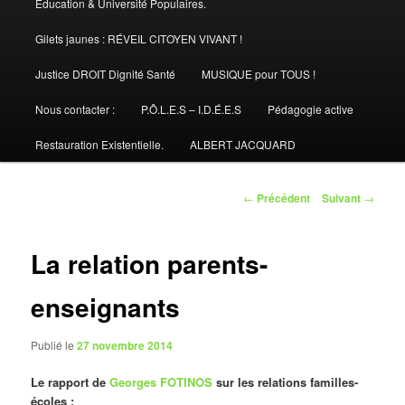
Éducation & Université Populaires.
Gilets jaunes : RÉVEIL CITOYEN VIVANT !
Justice DROIT Dignité Santé
MUSIQUE pour TOUS !
Nous contacter :
P.Ô.L.E.S – I.D.É.E.S
Pédagogie active
Restauration Existentielle.
ALBERT JACQUARD
Navigation
←
Précédent
Suivant
→
des
articles
La relation parents-
enseignants
Publié le
27 novembre 2014
Le rapport de
Georges FOTINOS
sur les relations familles-
écoles :