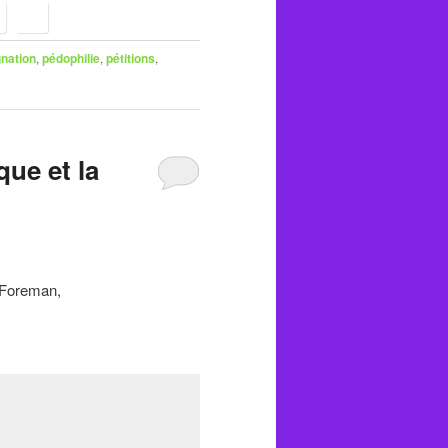
gnation
,
pédophilie
,
pétitions
,
ue et la
l Foreman,