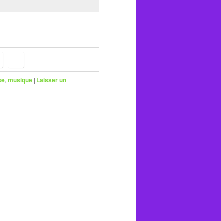
se
,
musique
|
Laisser un