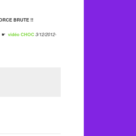
 FORCE BRUTE !!
 … ☛
vidéo CHOC
3/12/2012-