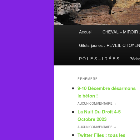
Menu
Accueil
CHEVAL – MIROIR
principal
Gilets jaunes : RÉVEIL CITOYE
P.Ô.L.E.S – I.D.É.E.S
Pédag
ÉPHÉMÈRE
9-10 Décembre désarmons
le béton !
AUCUN
COMMENTAIRE →
La Nuit Du Droit 4-5
Octobre 2023
AUCUN
COMMENTAIRE →
Twitter Files : tous les