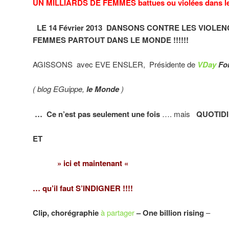
UN MILLIARDS DE FEMMES battues ou violées dans l
LE 14 Février 2013
DANSONS CONTRE LES VIOLENC
FEMMES PARTOUT DANS LE MONDE !!!!!!
AGISSONS avec EVE ENSLER, Présidente de
VDay
Fo
( blog EGuippe,
le Monde
)
… Ce n’est pas seulement une fois
…. mais
QUOTID
ET
» ici et maintenant «
… qu’il faut S’INDIGNER !!!!
Clip, chorégraphie
à partager
– One billion rising
–