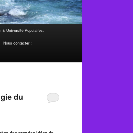
 & Université Populaires.
Nous contacter :
ogie du
nèse des grandes idées de