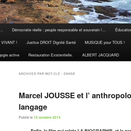
 …
Démocratie réelle : peuple responsable et souverain !…
Éducation
N VIVANT !
Justice DROIT Dignité Santé
MUSIQUE pour TOUS !
ogie active
Restauration Existentielle.
ALBERT JACQUARD
ARCHIVES PAR MOT-CLÉ :
DANSE
Marcel JOUSSE et l’ anthropol
langage
Publié le
15 octobre 2014
Enfin, le film qui relate LA BIOGRAPHIE et la ge