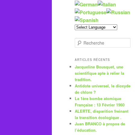
R
e
c
h
ARTICLES RÉCENTS
e
Jacqueline Bousquet, une
r
scientifique apte à relier la
c
tradition.
h
Antidote universel, le dioxyde
e
de chlore ?
La 1ère bombe atomique
Française : 13 Février 1960
ALERTE, disparition freinant
la transition écologique .
Juan BRANCO à propos de
l’éducation.