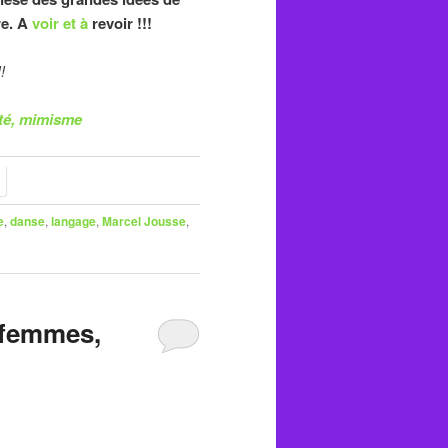
re. A
voir et à
revoir !!!
!!
ité, mimisme
e
,
danse
,
langage
,
Marcel Jousse
,
x femmes,