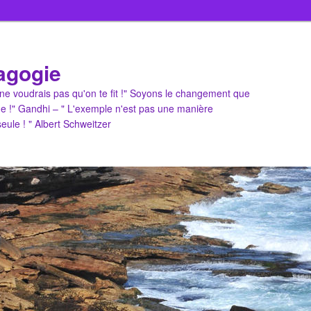
agogie
u ne voudrais pas qu'on te fit !" Soyons le changement que
e !" Gandhi – " L'exemple n'est pas une manière
 seule ! " Albert Schweitzer