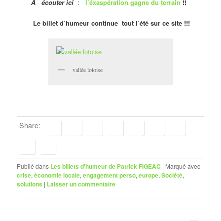
À écouter ici
:
l’éxaspération gagne du terrain
!!
Le billet d’humeur continue tout l’été sur ce site !!!
vallée lotoise
Share:
Publié dans
Les billets d'humeur de Patrick FIGEAC
|
Marqué avec
crise
,
économie locale
,
engagement perso
,
europe
,
Société
,
solutions
|
Laisser un commentaire