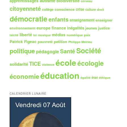
autisme
biodiversité
apprentissages
cerveau
citoyenneté
crise
collège
conscience
culture
droit
démocratie
enfants
enseignement
enseigner
europe
finance
inégalités
jeunes
justice
environnement
liberté
médias
numérique
paix
laïcité
loi
musique
Patrick Figeac
petition
pauvreté
Philippe Meirieu
Société
politique
Santé
pédagogie
école
écologie
TICE
solidarité
violence
éducation
économie
état
égalité
éthique
CALENDRIER LUNAIRE