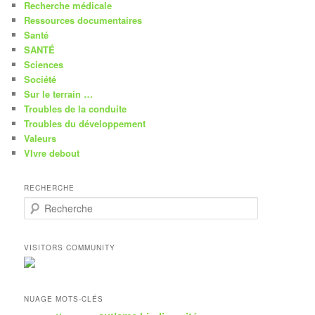
Recherche médicale
Ressources documentaires
Santé
SANTÉ
Sciences
Société
Sur le terrain …
Troubles de la conduite
Troubles du développement
Valeurs
VIvre debout
RECHERCHE
R
e
c
h
VISITORS COMMUNITY
e
r
c
h
NUAGE MOTS-CLÉS
e