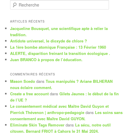
R
e
c
h
ARTICLES RÉCENTS
e
Jacqueline Bousquet, une scientifique apte à relier la
r
tradition.
c
Antidote universel, le dioxyde de chlore ?
h
La 1ère bombe atomique Française : 13 Février 1960
e
ALERTE, disparition freinant la transition écologique .
Juan BRANCO à propos de l’éducation.
COMMENTAIRES RÉCENTS
Mason Scedo
dans
Tous manipulés ? Ariane BILHERAN
nous éclaire comment.
Create a free account
dans
Gilets Jaunes : le début de la fin
de l’UE ?
Le consentement médical avec Maître David Guyon et
Pierrick Thévenon | anthropo-pedagogie
dans
Les soins sans
consentement avec Maître David GUYON.
Eliminate Skin Tags Remover
dans
La sécu, notre outil
citoyen. Bernard FRIOT à Cahors le 31 Mai 2024.