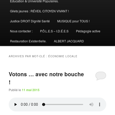
Éducation & Université Populaires.
Gilets jaunes : RÉVEIL CITOYEN VIVANT !
Justice DROIT Dignité Santé
MUSIQUE pour TOUS !
Nous contacter :
P.Ô.L.E.S – I.D.É.E.S
Pédagogie active
Restauration Existentielle.
ALBERT JACQUARD
ARCHIVES PAR MOT-CLÉ :
ÉCONOMIE LOCALE
Votons … avec notre bouche
!
Publié le
11 mai 2015