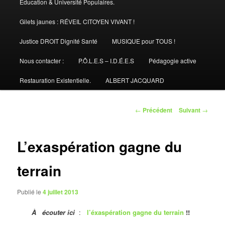
Éducation & Université Populaires.
Gilets jaunes : RÉVEIL CITOYEN VIVANT !
Justice DROIT Dignité Santé
MUSIQUE pour TOUS !
Nous contacter :
P.Ô.L.E.S – I.D.É.E.S
Pédagogie active
Restauration Existentielle.
ALBERT JACQUARD
Navigation
←
Précédent
Suivant
→
des
articles
L’exaspération gagne du
terrain
Publié le
4 juillet 2013
À écouter ici
:
l’éxaspération gagne du terrain
!!