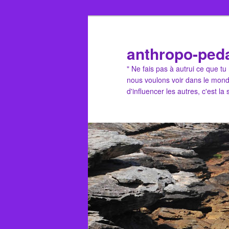
Aller
Aller
au
au
contenu
contenu
anthropo-ped
principal
secondaire
" Ne fais pas à autrui ce que t
nous voulons voir dans le mond
d'influencer les autres, c'est la