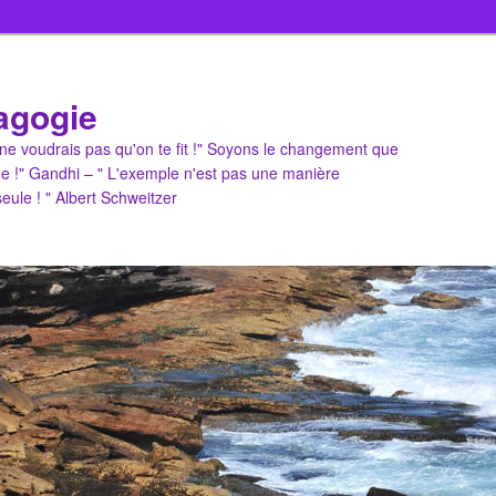
agogie
u ne voudrais pas qu'on te fit !" Soyons le changement que
e !" Gandhi – " L'exemple n'est pas une manière
 seule ! " Albert Schweitzer