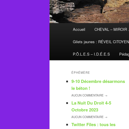
Menu
Accueil
CHEVAL – MIROIR
principal
Gilets jaunes : RÉVEIL CITOYE
P.Ô.L.E.S – I.D.É.E.S
Pédag
ÉPHÉMÈRE
9-10 Décembre désarmons
le béton !
AUCUN
COMMENTAIRE →
La Nuit Du Droit 4-5
Octobre 2023
AUCUN
COMMENTAIRE →
Twitter Files : tous les