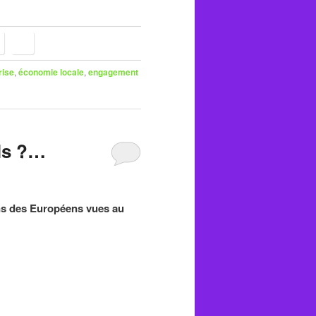
rise
,
économie locale
,
engagement
els ?…
s des Européens vues au