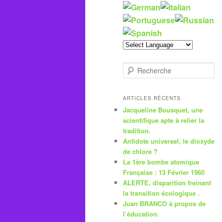
R
e
c
h
ARTICLES RÉCENTS
e
Jacqueline Bousquet, une
r
scientifique apte à relier la
c
tradition.
h
Antidote universel, le dioxyde
e
de chlore ?
La 1ère bombe atomique
Française : 13 Février 1960
ALERTE, disparition freinant
la transition écologique .
Juan BRANCO à propos de
l’éducation.