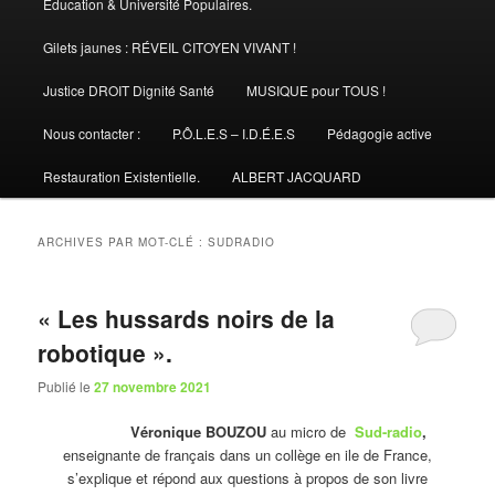
Éducation & Université Populaires.
Gilets jaunes : RÉVEIL CITOYEN VIVANT !
Justice DROIT Dignité Santé
MUSIQUE pour TOUS !
Nous contacter :
P.Ô.L.E.S – I.D.É.E.S
Pédagogie active
Restauration Existentielle.
ALBERT JACQUARD
ARCHIVES PAR MOT-CLÉ :
SUDRADIO
« Les hussards noirs de la
robotique ».
Publié le
27 novembre 2021
Véronique BOUZOU
au micro de
Sud-radio
,
enseignante de français dans un collège en ile de France,
s’explique et répond aux questions à propos de son livre