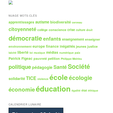
e
r
c
h
NUAGE MOTS-CLÉS
e
autisme
biodiversité
apprentissages
cerveau
citoyenneté
crise
collège
conscience
culture
droit
démocratie
enfants
enseignement
enseigner
europe
finance
inégalités
jeunes
justice
environnement
liberté
médias
numérique
paix
laïcité
loi
musique
Patrick Figeac
petition
pauvreté
Philippe Meirieu
Société
politique
Santé
pédagogie
école
écologie
TICE
solidarité
violence
éducation
économie
état
égalité
éthique
CALENDRIER LUNAIRE