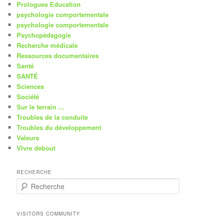
Prologues Education
psychologie comportementale
psychologie comportementale
Psychopédagogie
Recherche médicale
Ressources documentaires
Santé
SANTÉ
Sciences
Société
Sur le terrain …
Troubles de la conduite
Troubles du développement
Valeurs
VIvre debout
RECHERCHE
R
e
c
h
VISITORS COMMUNITY