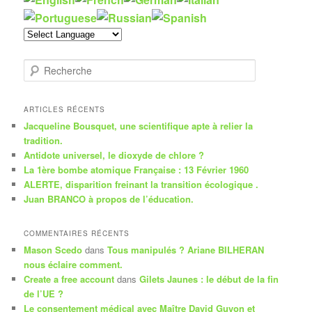
R
e
c
h
ARTICLES RÉCENTS
e
Jacqueline Bousquet, une scientifique apte à relier la
r
tradition.
c
Antidote universel, le dioxyde de chlore ?
h
La 1ère bombe atomique Française : 13 Février 1960
e
ALERTE, disparition freinant la transition écologique .
Juan BRANCO à propos de l’éducation.
COMMENTAIRES RÉCENTS
Mason Scedo
dans
Tous manipulés ? Ariane BILHERAN
nous éclaire comment.
Create a free account
dans
Gilets Jaunes : le début de la fin
de l’UE ?
Le consentement médical avec Maître David Guyon et