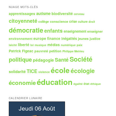
c
h
NUAGE MOTS-CLÉS
e
autisme
biodiversité
apprentissages
cerveau
citoyenneté
crise
collège
conscience
culture
droit
démocratie
enfants
enseignement
enseigner
europe
finance
inégalités
jeunes
justice
environnement
liberté
médias
numérique
paix
laïcité
loi
musique
Patrick Figeac
petition
pauvreté
Philippe Meirieu
Société
politique
Santé
pédagogie
école
écologie
TICE
solidarité
violence
éducation
économie
état
égalité
éthique
CALENDRIER LUNAIRE