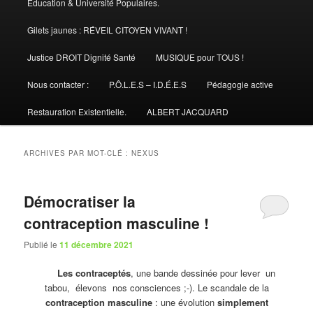
Éducation & Université Populaires.
Gilets jaunes : RÉVEIL CITOYEN VIVANT !
Justice DROIT Dignité Santé
MUSIQUE pour TOUS !
Nous contacter :
P.Ô.L.E.S – I.D.É.E.S
Pédagogie active
Restauration Existentielle.
ALBERT JACQUARD
ARCHIVES PAR MOT-CLÉ :
NEXUS
Démocratiser la
contraception masculine !
Publié le
11 décembre 2021
Les contraceptés
, une bande dessinée pour lever un
tabou, élevons nos consciences ;-). Le scandale de la
contraception masculine
: une évolution
simplement