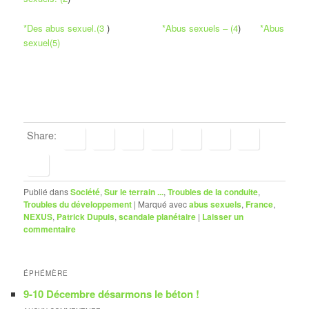
*Des abus sexuel.(3
)
*Abus sexuels – (4
)
*Abus
sexuel(5)
Share:
Publié dans
Société
,
Sur le terrain ...
,
Troubles de la conduite
,
Troubles du développement
|
Marqué avec
abus sexuels
,
France
,
NEXUS
,
Patrick Dupuis
,
scandale planétaire
|
Laisser un
commentaire
ÉPHÉMÈRE
9-10 Décembre désarmons le béton !