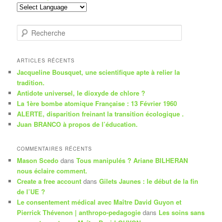
R
e
c
h
ARTICLES RÉCENTS
e
Jacqueline Bousquet, une scientifique apte à relier la
r
tradition.
c
Antidote universel, le dioxyde de chlore ?
h
La 1ère bombe atomique Française : 13 Février 1960
e
ALERTE, disparition freinant la transition écologique .
Juan BRANCO à propos de l’éducation.
COMMENTAIRES RÉCENTS
Mason Scedo
dans
Tous manipulés ? Ariane BILHERAN
nous éclaire comment.
Create a free account
dans
Gilets Jaunes : le début de la fin
de l’UE ?
Le consentement médical avec Maître David Guyon et
Pierrick Thévenon | anthropo-pedagogie
dans
Les soins sans