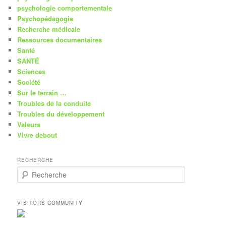
psychologie comportementale
Psychopédagogie
Recherche médicale
Ressources documentaires
Santé
SANTÉ
Sciences
Société
Sur le terrain …
Troubles de la conduite
Troubles du développement
Valeurs
VIvre debout
RECHERCHE
R
e
c
h
VISITORS COMMUNITY
e
r