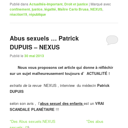
Publié dans
Actualités-Important
,
Droit et justice
|
Marqué avec
confinement
,
justice
,
légalité
,
Maître Carlo Brusa
,
NEXUS
,
réaction19
,
république
Abus sexuels … Patrick
DUPUIS – NEXUS
Publié le
30 mai 2013
Nous vous proposons cet article qui donne à réfléchir
sur un sujet malheureusement toujours d’ ACTUALITÉ !
extraits de la revue
NEXUS , interview du médecin
Patrick
DUPUIS
selon son avis , l’
abus sexuel des enfants
est un
VRAI
SCANDALE PLANÉTAIRE
!!!
*Des Abus sexuels:NEXUS
*Des abus
sexuels: (2
)