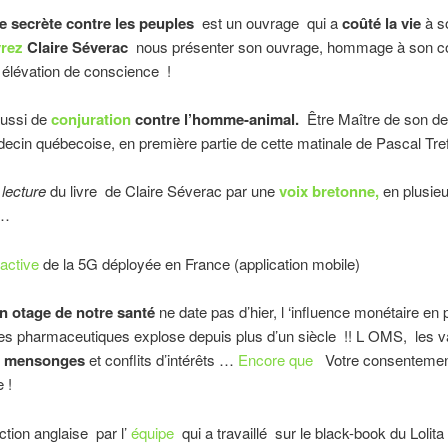
 secrète contre les peuples
est un ouvrage qui a
coûté la vie
à s
rez
Claire Séverac
nous présenter son ouvrage, hommage à son c
 élévation de conscience !
ussi de
conjuration
contre l’homme-animal.
Être Maître de son de
cin québecoise, en première partie de cette matinale de Pascal Tre
 lecture
du livre de Claire Séverac par une
voix bretonne,
en plusie
 …
ractive
de la 5G déployée en France (application mobile)
en otage de notre santé
ne date pas d’hier, l ‘influence monétaire en 
s pharmaceutiques explose depuis plus d’un siècle !! L OMS, les va
mensonges
et conflits d’intérêts …
Encore que
Votre consentemen
 !
tion anglaise par l’
équipe
qui a travaillé sur le black-book du Lolit