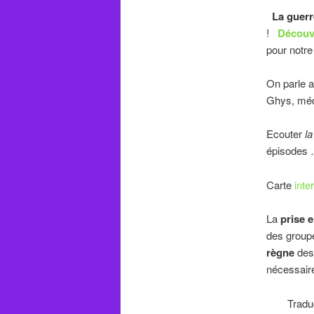
La guerre
!
Découv
pour notre
On parle a
Ghys, méde
Ecouter
la
épisodes
Carte
inte
La
prise 
des groupe
règne
des
nécessaire
Traduc