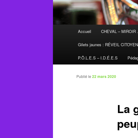
Menu
Accueil
CHEVAL – MIROIR
principal
Gilets jaunes : RÉVEIL CITOYE
P.Ô.L.E.S – I.D.É.E.S
Pédag
Publié le
22 mars 2020
La 
peu