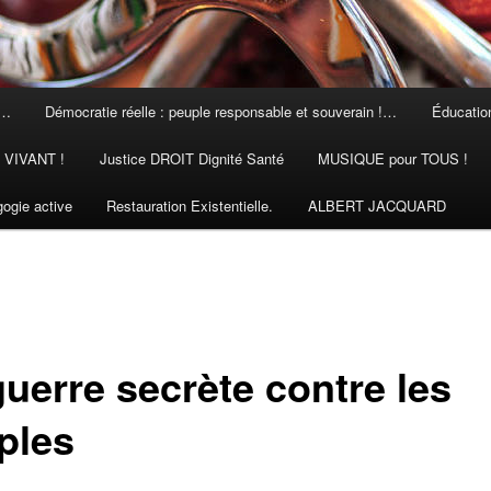
 …
Démocratie réelle : peuple responsable et souverain !…
Éducation
N VIVANT !
Justice DROIT Dignité Santé
MUSIQUE pour TOUS !
ogie active
Restauration Existentielle.
ALBERT JACQUARD
guerre secrète contre les
ples