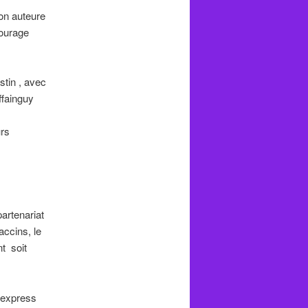
on auteure
ourage
stin , avec
ffainguy
urs
partenariat
ccins, le
t soit
a express