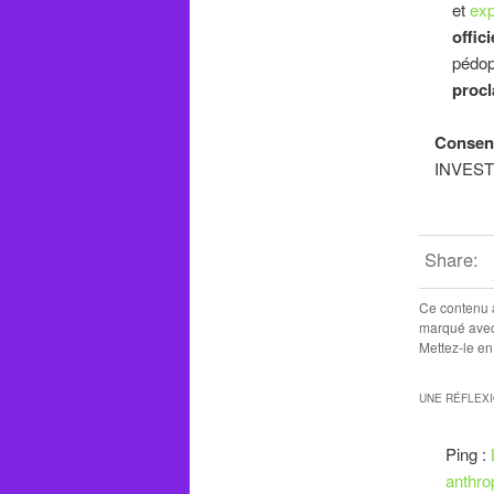
et
exp
offici
pédop
procl
Consen
INVES
Share:
Ce contenu 
marqué ave
Mettez-le en
UNE RÉFLEX
Ping :
anthro