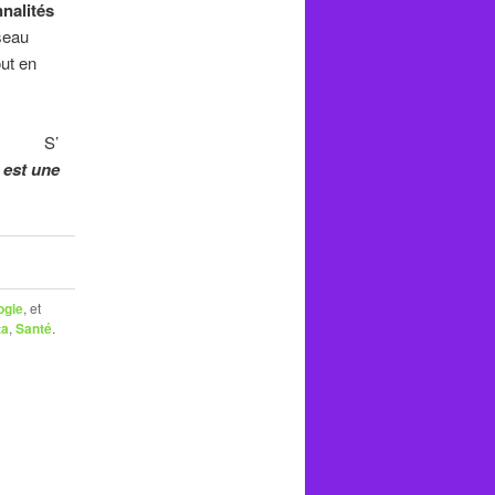
nalités
éseau
out en
i ? S’
 est une
ogie
, et
ta
,
Santé
.