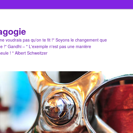
agogie
u ne voudrais pas qu'on te fit !" Soyons le changement que
e !" Gandhi – " L'exemple n'est pas une manière
 seule ! " Albert Schweitzer