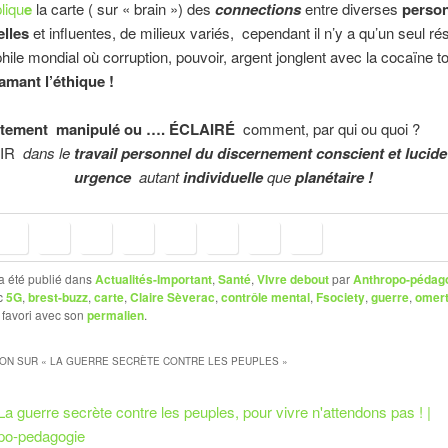
liqu
e
la carte ( sur « brain ») des
connections
entre diverses
person
elles
et influentes, de milieux variés, cependant il n’y a qu’un seul r
hile mondial où corruption, pouvoir, argent jonglent avec la cocaïne t
amant l’éthique !
tement manipulé ou …. ÉCLAIRÉ
comment, par qui ou quo
TIR
dans le
travail personnel du discernement conscient et lucide
urgence
autant
individuelle
que
planétaire !
a été publié dans
Actualités-Important
,
Santé
,
VIvre debout
par
Anthropo-pédag
c
5G
,
brest-buzz
,
carte
,
Claire Sèverac
,
contrôle mental
,
Fsociety
,
guerre
,
omer
 favori avec son
permalien
.
ION SUR «
LA GUERRE SECRÈTE CONTRE LES PEUPLES
»
La guerre secrète contre les peuples, pour vivre n'attendons pas ! |
po-pedagogie