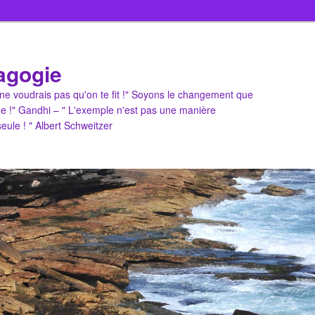
agogie
u ne voudrais pas qu'on te fit !" Soyons le changement que
e !" Gandhi – " L'exemple n'est pas une manière
 seule ! " Albert Schweitzer