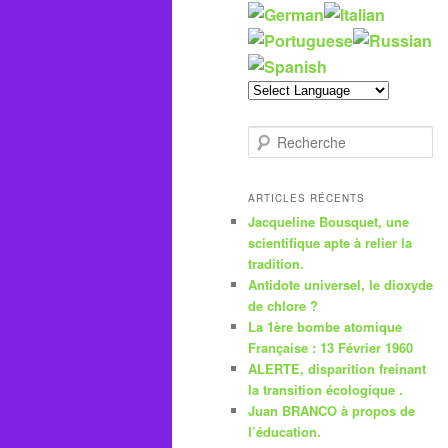
R
e
c
h
ARTICLES RÉCENTS
e
Jacqueline Bousquet, une
r
scientifique apte à relier la
c
tradition.
h
Antidote universel, le dioxyde
e
de chlore ?
La 1ère bombe atomique
Française : 13 Février 1960
ALERTE, disparition freinant
la transition écologique .
Juan BRANCO à propos de
l’éducation.