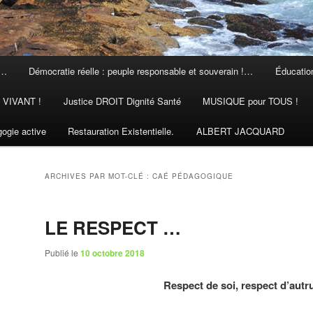
 …
Démocratie réelle : peuple responsable et souverain !…
Éducation
N VIVANT !
Justice DROIT Dignité Santé
MUSIQUE pour TOUS !
ogie active
Restauration Existentielle.
ALBERT JACQUARD
ARCHIVES PAR MOT-CLÉ :
CAÉ PÉDAGOGIQUE
LE RESPECT …
Publié le
10 octobre 2018
Respect de soi, respect d’autr