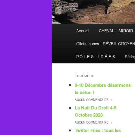
Menu
Accueil
CHEVAL – MIROIR
principal
Gilets jaunes : RÉVEIL CITOYE
P.Ô.L.E.S – I.D.É.E.S
Pédag
ÉPHÉMÈRE
9-10 Décembre désarmons
le béton !
AUCUN
COMMENTAIRE →
La Nuit Du Droit 4-5
Octobre 2023
AUCUN
COMMENTAIRE →
Twitter Files : tous les