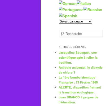
R
e
c
h
ARTICLES RÉCENTS
e
Jacqueline Bousquet, une
r
scientifique apte à relier la
c
tradition.
h
Antidote universel, le dioxyde
e
de chlore ?
La 1ère bombe atomique
Française : 13 Février 1960
ALERTE, disparition freinant
la transition écologique .
Juan BRANCO à propos de
l’éducation.