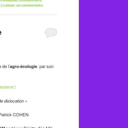
t
|
Laisser un commentaire
e
de l’
agro-écologie
par son
orterre
:
 dislocation
«
Patrick COHEN