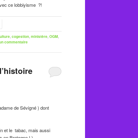
 avec ce lobbiyisme ?!
ulture
,
cogestion
,
ministère
,
OGM
,
 un commentaire
’histoire
adame de Sévigné ) dont
in et le tabac, mais aussi
 en Bretagne ! ).