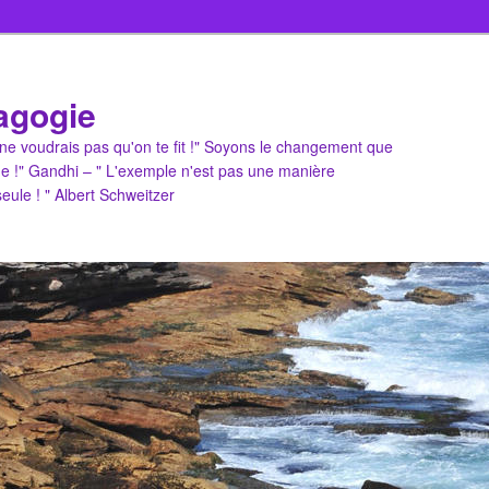
agogie
u ne voudrais pas qu'on te fit !" Soyons le changement que
e !" Gandhi – " L'exemple n'est pas une manière
 seule ! " Albert Schweitzer