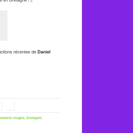
ductions récentes de
Daniel
bonnets rouges
,
bretagne
,