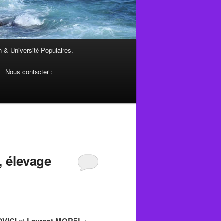
 & Université Populaires.
Nous contacter :
, élevage
OVICI
et
Laurent MOREL
: