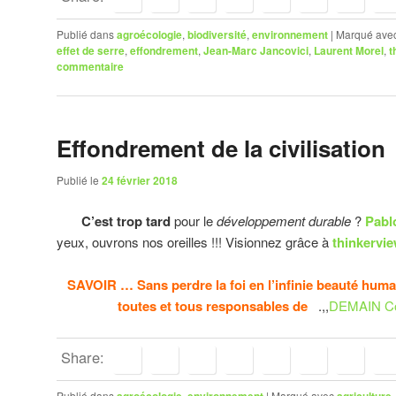
Publié dans
agroécologie
,
biodiversité
,
environnement
|
Marqué ave
effet de serre
,
effondrement
,
Jean-Marc Jancovici
,
Laurent Morel
,
t
commentaire
Effondrement de la civilisation
Publié le
24 février 2018
C’est trop tard
pour le
développement durable
?
Pabl
yeux, ouvrons nos oreilles !!! Visionnez grâce à
thinkervi
SAVOIR … Sans perdre la foi en l’infinie beauté h
toutes et tous responsables de
.,,
DEMAIN
Co
Share:
Publié dans
agroécologie
,
environnement
|
Marqué avec
agriculture