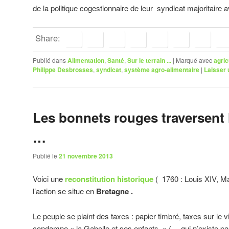
de la politique cogestionnaire de leur syndicat majoritaire
Share:
Publié dans
Alimentation
,
Santé
,
Sur le terrain ...
|
Marqué avec
agric
Philippe Desbrosses
,
syndicat
,
système agro-alimentaire
|
Laisser
Les bonnets rouges traversent l
…
Publié le
21 novembre 2013
Voici une
reconstitution historique
( 1760 : Louis XIV, M
l’action se situe en
Bretagne .
Le peuple se plaint des taxes : papier timbré, taxes sur le v
condamne « la Gabelle et ses enfants » (… qui n’existe pas