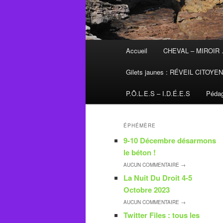
Menu
Accueil
CHEVAL – MIROIR
principal
Gilets jaunes : RÉVEIL CITOYE
P.Ô.L.E.S – I.D.É.E.S
Pédag
ÉPHÉMÈRE
9-10 Décembre désarmons
le béton !
AUCUN
COMMENTAIRE →
La Nuit Du Droit 4-5
Octobre 2023
AUCUN
COMMENTAIRE →
Twitter Files : tous les