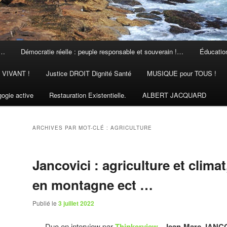
 …
Démocratie réelle : peuple responsable et souverain !…
Éducation
N VIVANT !
Justice DROIT Dignité Santé
MUSIQUE pour TOUS !
ogie active
Restauration Existentielle.
ALBERT JACQUARD
ARCHIVES PAR MOT-CLÉ :
AGRICULTURE
Jancovici : agriculture et climat
en montagne ect …
Publié le
3 juillet 2022
Duo en interview par
Thinkerview
Jean-Marc JANC