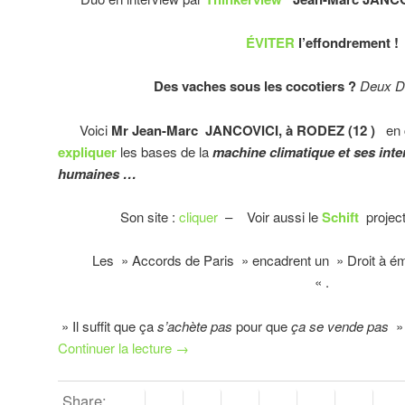
ÉVITER
l’effondrement !
Des vaches sous les cocotiers ?
Deux D
Voici
Mr Jean-Marc JANCOVICI, à RODEZ (12 )
en 
expliquer
les bases de la
machine climatique et ses int
humaines …
Son site :
cliquer
– Voir aussi le
Schift
project
Les » Accords de Paris » encadrent un » Droit à émett
« .
» Il suffit que ça
s’achète pas
pour que
ça se vende pas
» 
Continuer la lecture
→
Share: