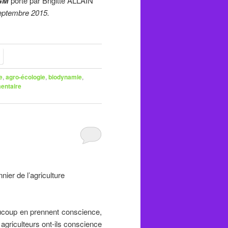
OGM
porté par Brigitte ALLAIN
Septembre 2015.
e
,
agro-écologie
,
biodynamie
,
entaire
nnier de l’agriculture
ucoup en prennent conscience,
 agriculteurs ont-ils conscience