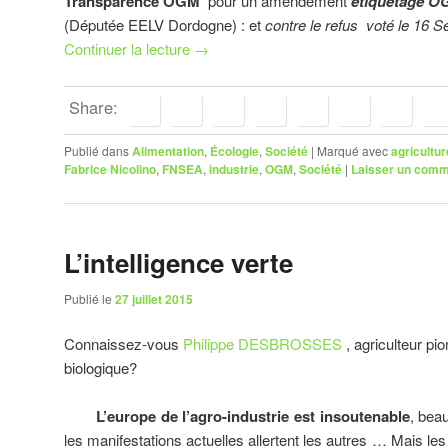
Transparence OGM
pour un amendement
étiquetage 
(Députée EELV Dordogne) : et
contre le refus voté le 16 
Continuer la lecture
→
Share:
Publié dans
Alimentation
,
Écologie
,
Société
|
Marqué avec
agricultur
Fabrice Nicolino
,
FNSEA
,
industrie
,
OGM
,
Société
|
Laisser un comm
L’intelligence verte
Publié le
27 juillet 2015
Connaissez-vous
Philippe DESBROSSES
, agriculteur pio
biologique?
L’europe de l’agro-industrie est insoutenable
, bea
les manifestations actuelles allertent les autres … Mais les