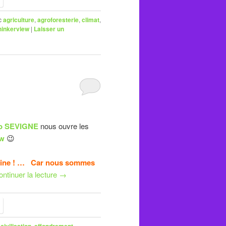
c
agriculture
,
agroforesterie
,
climat
,
hinkerview
|
Laisser un
o SEVIGNE
nous ouvre les
ew
😉
umaine ! … Car nous sommes
ntinuer la lecture
→
,
civilisation
,
effondrement
,