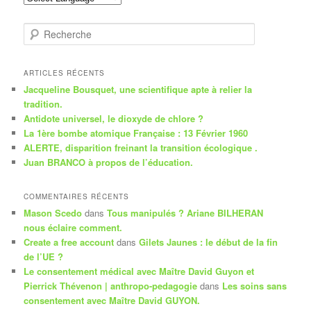
R
e
c
h
ARTICLES RÉCENTS
e
Jacqueline Bousquet, une scientifique apte à relier la
r
tradition.
c
Antidote universel, le dioxyde de chlore ?
h
La 1ère bombe atomique Française : 13 Février 1960
e
ALERTE, disparition freinant la transition écologique .
Juan BRANCO à propos de l’éducation.
COMMENTAIRES RÉCENTS
Mason Scedo
dans
Tous manipulés ? Ariane BILHERAN
nous éclaire comment.
Create a free account
dans
Gilets Jaunes : le début de la fin
de l’UE ?
Le consentement médical avec Maître David Guyon et
Pierrick Thévenon | anthropo-pedagogie
dans
Les soins sans
consentement avec Maître David GUYON.