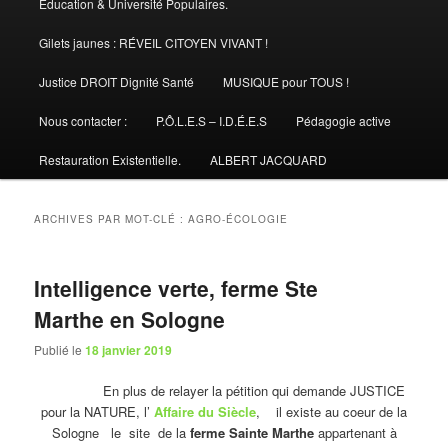
Éducation & Université Populaires.
Gilets jaunes : RÉVEIL CITOYEN VIVANT !
Justice DROIT Dignité Santé
MUSIQUE pour TOUS !
Nous contacter :
P.Ô.L.E.S – I.D.É.E.S
Pédagogie active
Restauration Existentielle.
ALBERT JACQUARD
ARCHIVES PAR MOT-CLÉ :
AGRO-ÉCOLOGIE
Intelligence verte, ferme Ste
Marthe en Sologne
Publié le
18 janvier 2019
En plus de relayer la pétition qui demande JUSTICE
pour la NATURE, l’
Affaire du Siècle
, il existe au coeur de la
Sologne le site de la
ferme Sainte Marthe
appartenant à