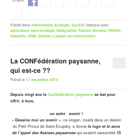
Publié dans
Alimentation
,
Écologie
,
Société
|
Marqué avec
agriculture
,
agro-écologie
,
biodynamie
,
Fabrice Nicolino
,
FNSEA
,
industrie
,
OGM
,
Société
|
Laisser un commentaire
La CONFédération paysanne,
qui est-ce ??
Publié le
17 novembre 2014
Depuis vingt ans la
Confédération paysanne
se bat pour
offrir, à tous,
un autre avenir !
« Dessine moi un avenir »
, ce slogan, inséré dans un dessin
du Petit Prince de Saint-Exupéry, a donné
le logo et le sens
de l’appel des Assises paysannes
qui avaient rassemblé
15