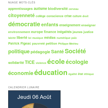
h
NUAGE MOTS-CLÉS
e
autisme
biodiversité
apprentissages
cerveau
citoyenneté
crise
collège
conscience
culture
droit
démocratie
enfants
enseignement
enseigner
europe
finance
inégalités
jeunes
justice
environnement
liberté
médias
numérique
paix
laïcité
loi
musique
Patrick Figeac
petition
pauvreté
Philippe Meirieu
Société
politique
Santé
pédagogie
école
écologie
TICE
solidarité
violence
éducation
économie
état
égalité
éthique
CALENDRIER LUNAIRE