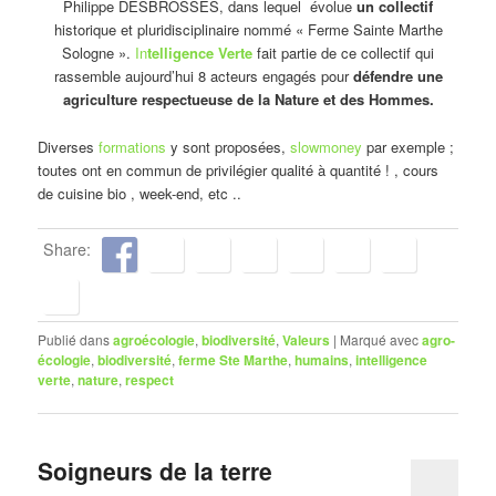
Philippe DESBROSSES, dans lequel évolue
un collectif
historique et pluridisciplinaire nommé « Ferme Sainte Marthe
Sologne ».
In
telligence Verte
fait partie de ce collectif qui
rassemble aujourd’hui 8 acteurs engagés pour
défendre une
agriculture respectueuse de la Nature et des Hommes.
Diverses
formations
y sont proposées,
slowmoney
par exemple ;
toutes ont en commun de privilégier qualité à quantité ! , cours
de cuisine bio , week-end, etc ..
Share:
Publié dans
agroécologie
,
biodiversité
,
Valeurs
|
Marqué avec
agro-
écologie
,
biodiversité
,
ferme Ste Marthe
,
humains
,
intelligence
verte
,
nature
,
respect
Soigneurs de la terre