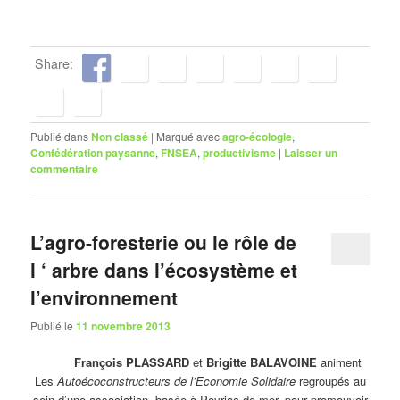
Share:
Publié dans
Non classé
|
Marqué avec
agro-écologie
,
Confédération paysanne
,
FNSEA
,
productivisme
|
Laisser un
commentaire
L’agro-foresterie ou le rôle de
l ‘ arbre dans l’écosystème et
l’environnement
Publié le
11 novembre 2013
François PLASSARD
et
Brigitte BALAVOINE
animent
Les
Autoécoconstructeurs de l’Economie Solidaire
regroupés au
sein d’une association, basée à Peyriac de mer, pour promouvoir