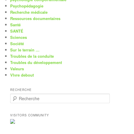
Psychopédagogie
Recherche médicale
Ressources documentaires
Santé
SANTÉ
Sciences
Société
Sur le terrain …
Troubles de la conduite
Troubles du développement
Valeurs
VIvre debout
RECHERCHE
R
e
c
h
VISITORS COMMUNITY
e
r
c