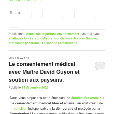
Share:
Publié dans
Actualités-Important
,
environnement
|
Marqué avec
abattages forcés
,
agriculteurs
,
mondialisme
,
Nicolas Bouvier
,
profession gendarme
|
Laisser un commentaire
MIS EN AVANT
Le consentement médical
avec Maître David Guyon et
soutien aux paysans.
Publié le
14 décembre 2025
Nous vous proposons cette émission de
Justice citoyenne
sur
le consentement médical libre et éclairé,
en effet c’est une
condition
indispensable à la
démocratie
et protégée par la
Constitution
! Le consentement médical est défini dans le code