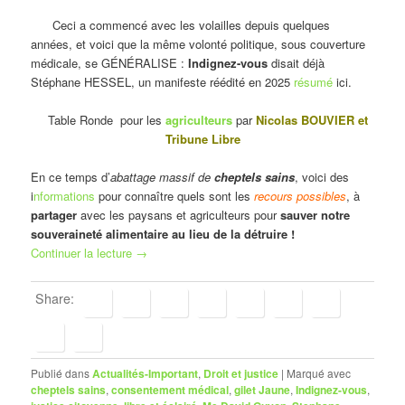
Ceci a commencé avec les volailles depuis quelques
années, et voici que la même volonté politique, sous couverture
médicale, se GÉNÉRALISE :
Indignez-vous
disait déjà
Stéphane HESSEL, un manifeste réédité en 2025
résumé
ici.
Table Ronde pour les
agriculteurs
par
Nicolas BOUVIER et
Tribune Libre
En ce temps d’
abattage massif de
cheptels sains
, voici des
i
nformations
pour connaître quels sont les
recours possibles
, à
partager
avec les paysans et agriculteurs pour
sauver notre
souveraineté alimentaire au lieu de la détruire !
Continuer la lecture
→
Share:
Publié dans
Actualités-Important
,
Droit et justice
|
Marqué avec
cheptels sains
,
consentement médical
,
gilet Jaune
,
Indignez-vous
,