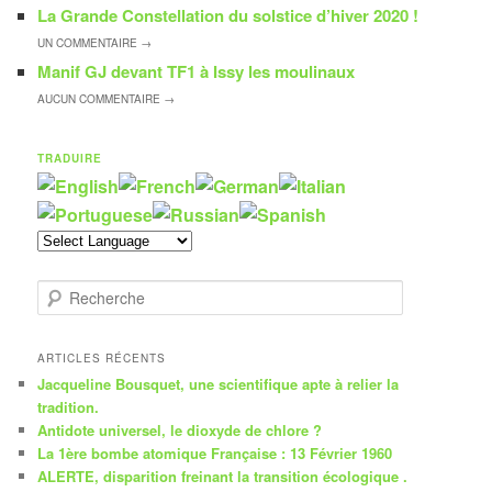
La Grande Constellation du solstice d’hiver 2020 !
UN
COMMENTAIRE →
Manif GJ devant TF1 à Issy les moulinaux
AUCUN
COMMENTAIRE →
TRADUIRE
R
e
c
h
ARTICLES RÉCENTS
e
Jacqueline Bousquet, une scientifique apte à relier la
r
tradition.
c
Antidote universel, le dioxyde de chlore ?
h
La 1ère bombe atomique Française : 13 Février 1960
e
ALERTE, disparition freinant la transition écologique .