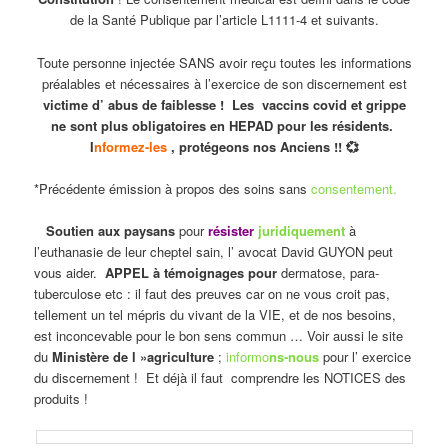
de la Santé Publique par l’article L1111-4 et suivants.
Toute personne injectée SANS avoir reçu toutes les informations
préalables et nécessaires à l’exercice de son discernement est
victime d’ abus de faiblesse ! Les vaccins covid et grippe
ne sont plus obligatoires en HEPAD pour les résidents.
I
nformez-les
, protégeons nos Anciens !! 💞
*Précédente émission à propos des soins sans
consentement.
Soutien aux paysans
pour
résister
juridiquement
à
l’euthanasie de leur cheptel sain, l’ avocat David GUYON peut
vous aider.
APPEL à témoignages pour
dermatose, para-
tuberculose etc : il faut des preuves car on ne vous croit pas,
tellement un tel mépris du vivant de la VIE, et de nos besoins,
est inconcevable pour le bon sens commun … Voir aussi le site
du
Ministère de l »agriculture
;
informo
ns-nous
pour l’ exercice
du discernement ! Et déjà il faut comprendre les NOTICES des
produits !