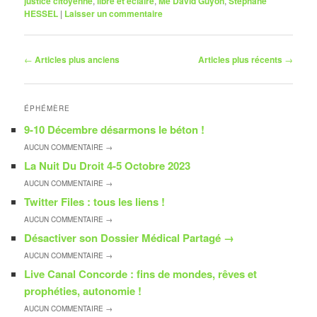
justice citoyenne
,
libre et éclairé
,
Me David Guyon
,
Stephane
HESSEL
|
Laisser un commentaire
Navigation
←
Articles plus anciens
Articles plus récents
→
des
articles
ÉPHÉMÈRE
9-10 Décembre désarmons le béton !
AUCUN
COMMENTAIRE →
La Nuit Du Droit 4-5 Octobre 2023
AUCUN
COMMENTAIRE →
Twitter Files : tous les liens !
AUCUN
COMMENTAIRE →
Désactiver son Dossier Médical Partagé
→
AUCUN
COMMENTAIRE →
Live Canal Concorde : fins de mondes, rêves et
prophéties, autonomie !
AUCUN
COMMENTAIRE →