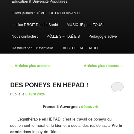
Éducation & Université Populaires.
Gilets jaunes : RÉVEIL CITOYEN VIVANT !
Justice DROIT Dignité Santé
MUSIQUE pour TOUS !
Nous contacter :
P.Ô.L.E.S – I.D.É.E.S
Pédagogie active
Restauration Existentielle.
ALBERT JACQUARD
Navigation
←
Articles plus anciens
Articles plus récents
→
des
articles
DES PONEYS EN HEPAD !
Publié le
6 avril 2026
France 3 Auvergne :
découvrir
L’équithérapie en HEPAD, c’est le travail de poneys qui
soutiennent le moral et le bien être social des résidents, à
Vic le
comte
dans le puy de Dôme.