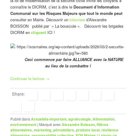
la loi de modernisation de la sécurité civile invite les citoyens à
connaître le DICRIM, c’est à dire le
Document d’Information
Communal sur les Risques Majeurs que tout le monde peut
consulter en Mairie. Découvrir un
interview
d’Alexandre
BOISSON publié par « La bouscule ». Découvrir les brigades
DICRIM en
cliquant
ICI !
Ceci commence par faire ALLIANCE avec la NATURE
au lieu de la combattre !
Continuer la lecture
→
Share:
Publié dans
Actualités-Important
,
agroécologie
,
Alimentation
,
environnement
|
Marqué avec
Alexandre Boisson
,
filières
alimentaires
,
marketing
,
pétrodollars
,
produire local
,
résilience
alimentaire
,
responsabilité collective
,
SOS Maires
|
Laisser un