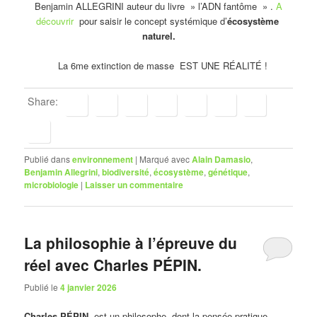
Benjamin ALLEGRINI auteur du livre » l’ADN fantôme » .
A
découvrir
pour saisir le concept systémique d’
écosystème
naturel.
La 6me extinction de masse EST UNE RÉALITÉ !
Share:
Publié dans
environnement
|
Marqué avec
Alain Damasio
,
Benjamin Allegrini
,
biodiversité
,
écosystème
,
génétique
,
microbiologie
|
Laisser un commentaire
La philosophie à l’épreuve du
réel avec Charles PÉPIN.
Publié le
4 janvier 2026
Charles PÉPIN
est un philosophe dont la pensée pratique