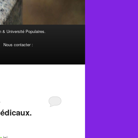
 & Université Populaires.
Nous contacter :
s
médicaux.
e
ici.