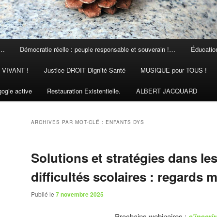
 …
Démocratie réelle : peuple responsable et souverain !…
Éducation
N VIVANT !
Justice DROIT Dignité Santé
MUSIQUE pour TOUS !
ogie active
Restauration Existentielle.
ALBERT JACQUARD
ARCHIVES PAR MOT-CLÉ :
ENFANTS DYS
Solutions et stratégies dans le
difficultés scolaires : regards 
Publié le
7 novembre 2025
Prochains webinaires :
s’inscrir