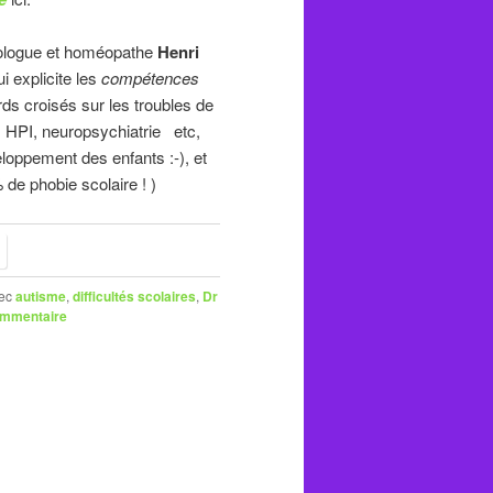
ologue et homéopathe
Henri
i explicite les
compétences
rds croisés sur les troubles de
 HPI, neuropsychiatrie etc,
loppement des enfants :-), et
de phobie scolaire ! )
ec
autisme
,
difficultés scolaires
,
Dr
ommentaire