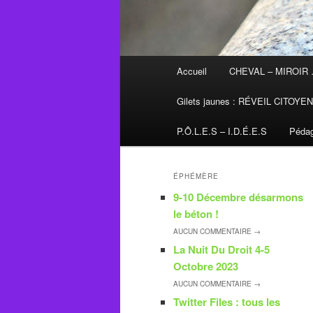
Menu
Accueil
CHEVAL – MIROIR
principal
Gilets jaunes : RÉVEIL CITOYE
P.Ô.L.E.S – I.D.É.E.S
Pédag
ÉPHÉMÈRE
9-10 Décembre désarmons
le béton !
AUCUN
COMMENTAIRE →
La Nuit Du Droit 4-5
Octobre 2023
AUCUN
COMMENTAIRE →
Twitter Files : tous les