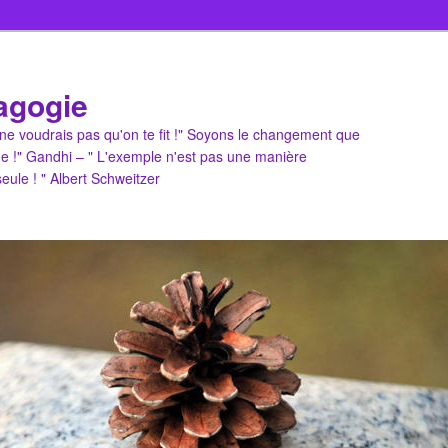
agogie
u ne voudrais pas qu'on te fit !" Soyons le changement que
e !" Gandhi – " L'exemple n'est pas une manière
 seule ! " Albert Schweitzer