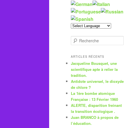
R
e
c
h
ARTICLES RÉCENTS
e
Jacqueline Bousquet, une
r
scientifique apte à relier la
c
tradition.
h
Antidote universel, le dioxyde
e
de chlore ?
La 1ère bombe atomique
Française : 13 Février 1960
ALERTE, disparition freinant
la transition écologique .
Juan BRANCO à propos de
l’éducation.