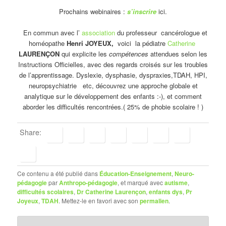
Prochains webinaires :
s’inscrire
ici.
En commun avec l’
association
du professeur cancérologue et
homéopathe
Henri JOYEUX,
voici la pédiatre
Catherine
LAURENÇON
qui explicite les
compétences
attendues selon les
Instructions Officielles, avec des regards croisés sur les troubles
de l’apprentissage. Dyslexie, dysphasie, dyspraxies,TDAH, HPI,
neuropsychiatrie etc, découvrez une approche globale et
analytique sur le développement des enfants :-), et comment
aborder les difficultés rencontrées.( 25% de phobie scolaire ! )
Share:
Ce contenu a été publié dans
Éducation-Enseignement
,
Neuro-
pédagogie
par
Anthropo-pédagogie
, et marqué avec
autisme
,
difficultés scolaires
,
Dr Catherine Laurençon
,
enfants dys
,
Pr
Joyeux
,
TDAH
. Mettez-le en favori avec son
permalien
.