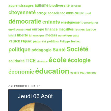
e
autisme
biodiversité
apprentissages
cerveau
citoyenneté
crise
collège
conscience
culture
droit
démocratie
enfants
enseignement
enseigner
europe
finance
inégalités
jeunes
justice
environnement
liberté
médias
numérique
paix
laïcité
loi
musique
Patrick Figeac
petition
pauvreté
Philippe Meirieu
Société
politique
Santé
pédagogie
école
écologie
TICE
solidarité
violence
éducation
économie
état
égalité
éthique
CALENDRIER LUNAIRE