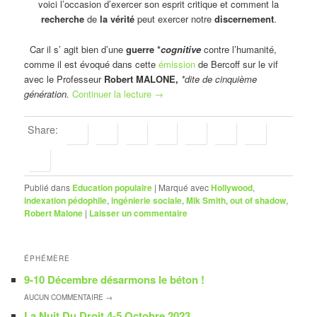
voici l’occasion d’exercer son esprit critique et comment la
recherche
de
la vérité
peut exercer notre
discernement
.
Car il s’ agit bien d’une
guerre *
cognitive
contre l’humanité,
comme il est évoqué dans cette
émission
de Bercoff sur le vif
avec le Professeur
Robert MALONE,
*dite de cinquième
génération.
Continuer la lecture
→
Share:
Publié dans
Education populaire
|
Marqué avec
Hollywood
,
indexation pédophile
,
ingénierie sociale
,
Mik Smith
,
out of shadow
,
Robert Malone
|
Laisser un commentaire
ÉPHÉMÈRE
9-10 Décembre désarmons le béton !
AUCUN
COMMENTAIRE →
La Nuit Du Droit 4-5 Octobre 2023