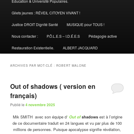
Éducation & Université Populaires.
Gilets jaunes : RÉVEIL CITOYEN VIVANT !
Justice DROIT Dignité Santé
MUSIQUE pour TOUS !
Nous contacter :
P.Ô.L.E.S – I.D.É.E.S
Pédagogie active
Restauration Existentielle.
ALBERT JACQUARD
ARCHIVES PAR MOT-CLÉ :
ROBERT MALONE
Out of shadows ( version en
français)
Publié le
4 novembre 2025
Mik SMITH avec son équipe d
‘ Out of
shadows
est à l’origine
de ce documentaire traduit en 24 langues et vu par plus de 100
millions de personnes. Puisque apocalypse signifie révélation,