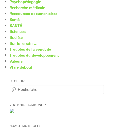
Psychopédagogie
Recherche médicale
Ressources documentaires
Santé
SANTÉ
Sciences
Société
Sur le terrain …
Troubles de la conduite
Troubles du développement
Valeurs
VIvre debout
RECHERCHE
R
e
c
h
VISITORS COMMUNITY
e
r
c
h
NUAGE MOTS-CLÉS