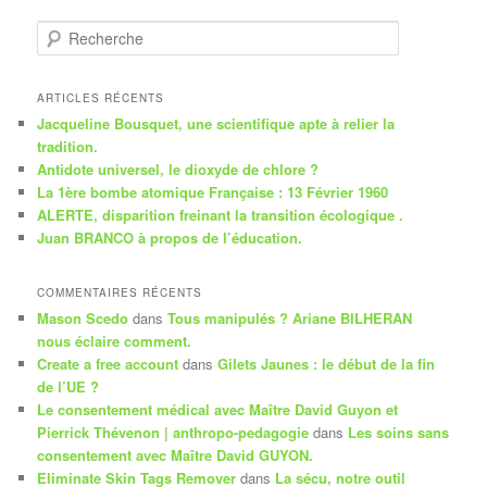
R
e
c
h
ARTICLES RÉCENTS
e
Jacqueline Bousquet, une scientifique apte à relier la
r
tradition.
c
Antidote universel, le dioxyde de chlore ?
h
La 1ère bombe atomique Française : 13 Février 1960
e
ALERTE, disparition freinant la transition écologique .
Juan BRANCO à propos de l’éducation.
COMMENTAIRES RÉCENTS
Mason Scedo
dans
Tous manipulés ? Ariane BILHERAN
nous éclaire comment.
Create a free account
dans
Gilets Jaunes : le début de la fin
de l’UE ?
Le consentement médical avec Maître David Guyon et
Pierrick Thévenon | anthropo-pedagogie
dans
Les soins sans
consentement avec Maître David GUYON.
Eliminate Skin Tags Remover
dans
La sécu, notre outil