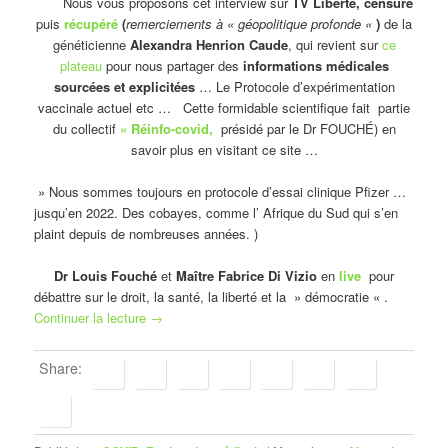
Nous vous proposons cet interview sur
TV Liberté, censuré
puis
récupéré
(
remerciements à « géopolitique profonde «
)
de la
généticienne
Alexandra Henrion Caude
, qui revient sur
ce
plateau
pour nous partager des
informations médicales
sourcées et explicitées
… Le Protocole d’expérimentation
vaccinale actuel etc … Cette formidable scientifique fait partie
du collectif
« Réinfo-covid,
présidé par le Dr FOUCHÉ) en
savoir plus en visitant ce site …
» Nous sommes toujours en protocole d’essai clinique Pfizer …
jusqu’en 2022. Des cobayes, comme l’ Afrique du Sud qui s’en
plaint depuis de nombreuses années. )
Dr Louis Fouché
et
Maître Fabrice Di Vizio
en
live
pour
débattre sur le droit, la santé, la liberté et la » démocratie « .
Continuer la lecture
→
Share: