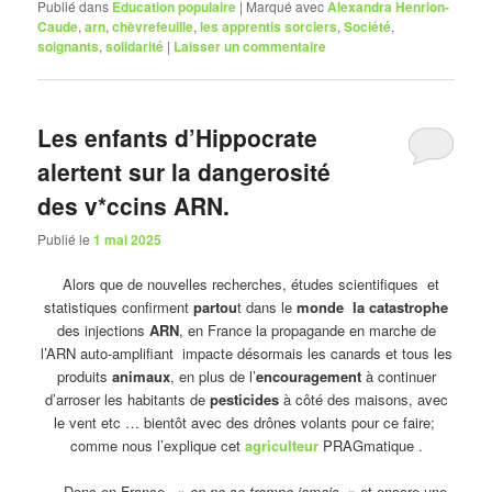
Publié dans
Education populaire
|
Marqué avec
Alexandra Henrion-
Caude
,
arn
,
chèvrefeuille
,
les apprentis sorciers
,
Société
,
soignants
,
solidarité
|
Laisser un commentaire
Les enfants d’Hippocrate
alertent sur la dangerosité
des v*ccins ARN.
Publié le
1 mai 2025
Alors que de nouvelles recherches, études scientifiques et
statistiques confirment
partou
t dans le
monde la catastrophe
des injections
ARN
, en France la propagande en marche de
l’ARN auto-amplifiant impacte désormais les canards et tous les
produits
animaux
, en plus de l’
encouragement
à continuer
d’arroser les habitants de
pesticides
à côté des maisons, avec
le vent etc … bientôt avec des drônes volants pour ce faire;
comme nous l’explique cet
agriculteur
PRAGmatique .
Donc en France, »
on ne se trompe jamais
» et encore une