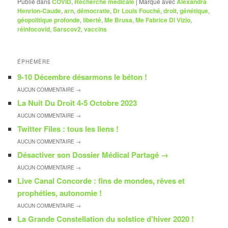
Publié dans
COVID
,
Recherche médicale
|
Marqué avec
Alexandra
Henrion-Caude
,
arn
,
démocratie
,
Dr Louis Fouché
,
droit
,
génétique
,
géopolitique profonde
,
liberté
,
Me Brusa
,
Me Fabrice Di Vizio
,
réinfocovid
,
Sarscov2
,
vaccins
ÉPHÉMÈRE
9-10 Décembre désarmons le béton !
AUCUN
COMMENTAIRE →
La Nuit Du Droit 4-5 Octobre 2023
AUCUN
COMMENTAIRE →
Twitter Files : tous les liens !
AUCUN
COMMENTAIRE →
Désactiver son Dossier Médical Partagé
→
AUCUN
COMMENTAIRE →
Live Canal Concorde : fins de mondes, rêves et
prophéties, autonomie !
AUCUN
COMMENTAIRE →
La Grande Constellation du solstice d’hiver 2020 !