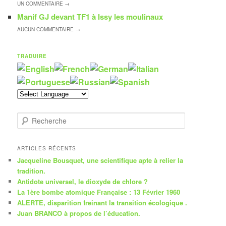
UN
COMMENTAIRE →
Manif GJ devant TF1 à Issy les moulinaux
AUCUN
COMMENTAIRE →
TRADUIRE
R
e
c
h
ARTICLES RÉCENTS
e
Jacqueline Bousquet, une scientifique apte à relier la
r
tradition.
c
Antidote universel, le dioxyde de chlore ?
h
La 1ère bombe atomique Française : 13 Février 1960
e
ALERTE, disparition freinant la transition écologique .
Juan BRANCO à propos de l’éducation.