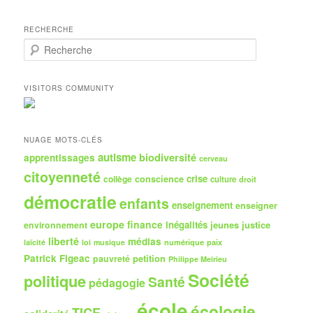
RECHERCHE
R
e
c
h
VISITORS COMMUNITY
e
r
c
h
NUAGE MOTS-CLÉS
e
autisme
biodiversité
apprentissages
cerveau
citoyenneté
crise
collège
conscience
culture
droit
démocratie
enfants
enseignement
enseigner
europe
finance
inégalités
jeunes
justice
environnement
liberté
médias
numérique
paix
laïcité
loi
musique
Patrick Figeac
petition
pauvreté
Philippe Meirieu
Société
politique
Santé
pédagogie
école
écologie
TICE