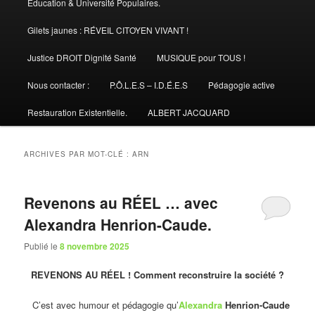
Éducation & Université Populaires.
Gilets jaunes : RÉVEIL CITOYEN VIVANT !
Justice DROIT Dignité Santé
MUSIQUE pour TOUS !
Nous contacter :
P.Ô.L.E.S – I.D.É.E.S
Pédagogie active
Restauration Existentielle.
ALBERT JACQUARD
ARCHIVES PAR MOT-CLÉ :
ARN
Revenons au RÉEL … avec
Alexandra Henrion-Caude.
Publié le
8 novembre 2025
REVENONS AU RÉEL ! Comment reconstruire la société ?
C’est avec humour et pédagogie qu’
Alexandra
Henrion-Caude