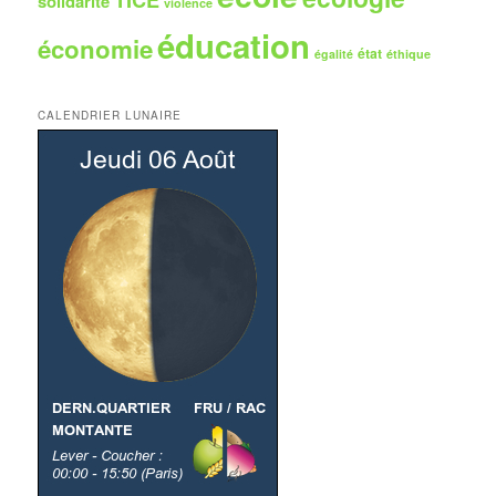
solidarité
violence
éducation
économie
état
égalité
éthique
CALENDRIER LUNAIRE