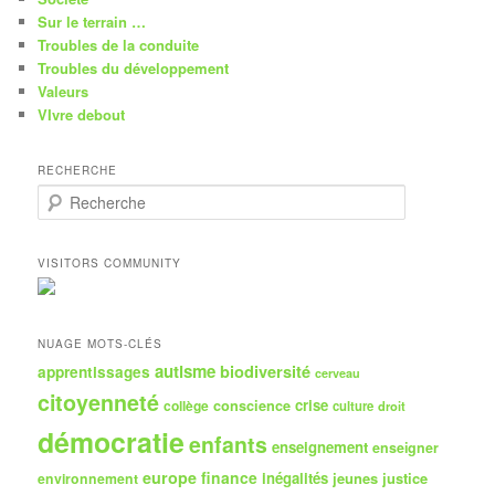
Sur le terrain …
Troubles de la conduite
Troubles du développement
Valeurs
VIvre debout
RECHERCHE
R
e
c
h
VISITORS COMMUNITY
e
r
c
h
NUAGE MOTS-CLÉS
e
autisme
biodiversité
apprentissages
cerveau
citoyenneté
crise
collège
conscience
culture
droit
démocratie
enfants
enseignement
enseigner
europe
finance
inégalités
jeunes
justice
environnement