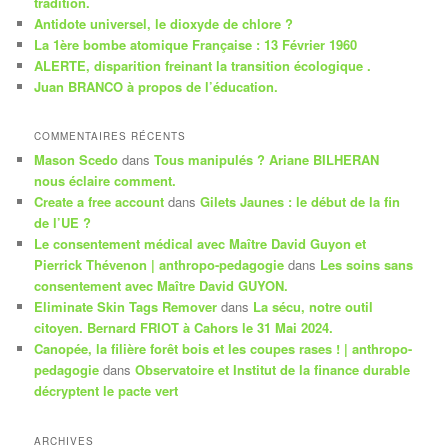
tradition.
c
Antidote universel, le dioxyde de chlore ?
h
La 1ère bombe atomique Française : 13 Février 1960
e
ALERTE, disparition freinant la transition écologique .
Juan BRANCO à propos de l’éducation.
COMMENTAIRES RÉCENTS
Mason Scedo
dans
Tous manipulés ? Ariane BILHERAN
nous éclaire comment.
Create a free account
dans
Gilets Jaunes : le début de la fin
de l’UE ?
Le consentement médical avec Maître David Guyon et
Pierrick Thévenon | anthropo-pedagogie
dans
Les soins sans
consentement avec Maître David GUYON.
Eliminate Skin Tags Remover
dans
La sécu, notre outil
citoyen. Bernard FRIOT à Cahors le 31 Mai 2024.
Canopée, la filière forêt bois et les coupes rases ! | anthropo-
pedagogie
dans
Observatoire et Institut de la finance durable
décryptent le pacte vert
ARCHIVES