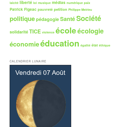
liberté
médias
numérique
paix
laïcité
loi
musique
Patrick Figeac
petition
pauvreté
Philippe Meirieu
Société
politique
Santé
pédagogie
école
écologie
TICE
solidarité
violence
éducation
économie
état
égalité
éthique
CALENDRIER LUNAIRE