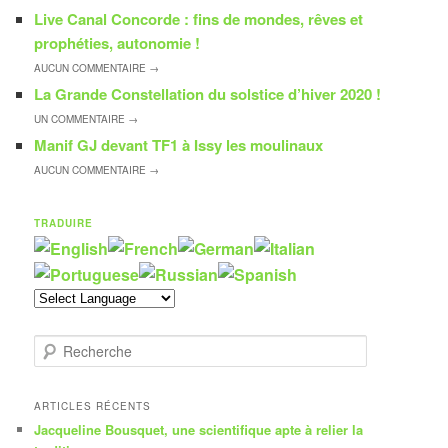
Live Canal Concorde : fins de mondes, rêves et
prophéties, autonomie !
AUCUN
COMMENTAIRE →
La Grande Constellation du solstice d’hiver 2020 !
UN
COMMENTAIRE →
Manif GJ devant TF1 à Issy les moulinaux
AUCUN
COMMENTAIRE →
TRADUIRE
R
e
c
h
ARTICLES RÉCENTS
e
Jacqueline Bousquet, une scientifique apte à relier la
r