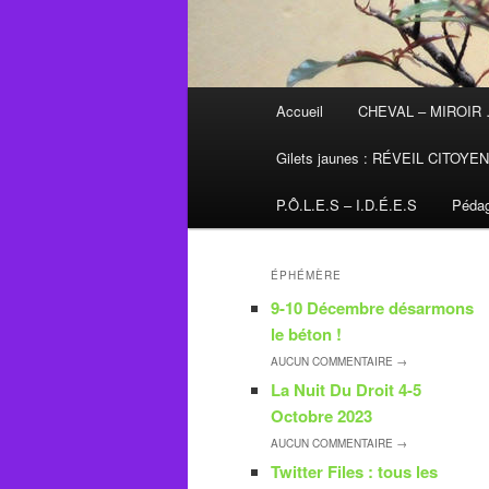
Menu
Accueil
CHEVAL – MIROIR
principal
Gilets jaunes : RÉVEIL CITOYE
P.Ô.L.E.S – I.D.É.E.S
Pédag
ÉPHÉMÈRE
9-10 Décembre désarmons
le béton !
AUCUN
COMMENTAIRE →
La Nuit Du Droit 4-5
Octobre 2023
AUCUN
COMMENTAIRE →
Twitter Files : tous les