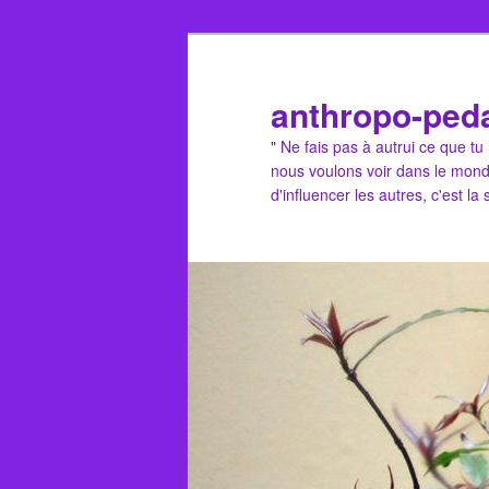
Aller
Aller
au
au
contenu
contenu
anthropo-ped
principal
secondaire
" Ne fais pas à autrui ce que t
nous voulons voir dans le mond
d'influencer les autres, c'est la