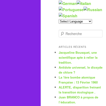
R
e
c
h
ARTICLES RÉCENTS
e
Jacqueline Bousquet, une
r
scientifique apte à relier la
c
tradition.
h
Antidote universel, le dioxyde
e
de chlore ?
La 1ère bombe atomique
Française : 13 Février 1960
ALERTE, disparition freinant
la transition écologique .
Juan BRANCO à propos de
l’éducation.