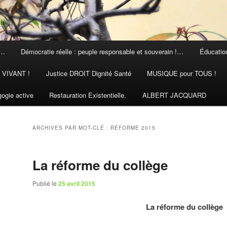
 …
Démocratie réelle : peuple responsable et souverain !…
Éducation
N VIVANT !
Justice DROIT Dignité Santé
MUSIQUE pour TOUS !
ogie active
Restauration Existentielle.
ALBERT JACQUARD
ARCHIVES PAR MOT-CLÉ :
RÉFORME 2015
La réforme du collège
Publié le
25 avril 2015
La réforme du collège