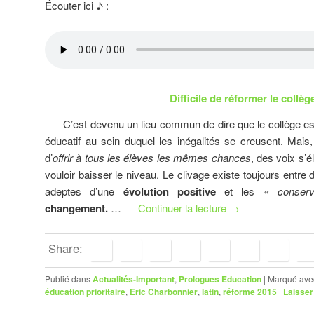
Écouter ici ♪ :
Difficile de réformer le collège
C’est devenu un lieu commun de dire que le collège est
éducatif au sein duquel les inégalités se creusent. Mais, l
d’
offrir à tous les élèves les mêmes chances
, des voix s’é
vouloir baisser le
niveau. Le
clivage existe toujours entre 
adeptes d’une
évolution positive
et les
« conserv
changement.
…
Continuer la lecture
→
Share:
Publié dans
Actualités-Important
,
Prologues Education
|
Marqué ave
éducation prioritaire
,
Eric Charbonnier
,
latin
,
réforme 2015
|
Laisse