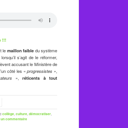
 !!!
 le
maillon faible
du système
orsqu’il s’agit de le réformer,
lèvent accusant le Ministère de
d’un côté les «
progressistes »
,
ateurs »
,
réticents à tout
c
collège
,
culture
,
démocratiser
,
r un commentaire